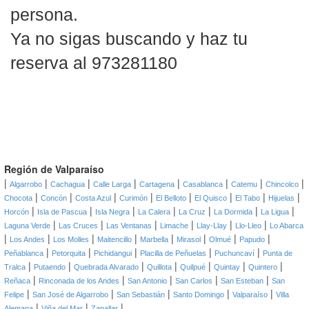
persona.
Ya no sigas buscando y haz tu
reserva al 973281180
Región de Valparaíso
|
|
|
|
|
|
|
|
Algarrobo
Cachagua
Calle Larga
Cartagena
Casablanca
Catemu
Chincolco
|
|
|
|
|
|
|
|
Chocota
Concón
Costa Azul
Curimón
El Belloto
El Quisco
El Tabo
Hijuelas
|
|
|
|
|
|
|
Horcón
Isla de Pascua
Isla Negra
La Calera
La Cruz
La Dormida
La Ligua
|
|
|
|
|
|
Laguna Verde
Las Cruces
Las Ventanas
Limache
Llay-Llay
Llo-Lleo
Lo Abarca
|
|
|
|
|
|
|
|
Los Andes
Los Molles
Maitencillo
Marbella
Mirasol
Olmué
Papudo
|
|
|
|
|
Peñablanca
Petorquita
Pichidangui
Placilla de Peñuelas
Puchuncaví
Punta de
|
|
|
|
|
|
|
Tralca
Putaendo
Quebrada Alvarado
Quillota
Quilpué
Quintay
Quintero
|
|
|
|
|
Reñaca
Rinconada de los Andes
San Antonio
San Carlos
San Esteban
San
|
|
|
|
|
Felipe
San José de Algarrobo
San Sebastián
Santo Domingo
Valparaíso
Villa
|
|
|
Alemana
Viña del Mar
Zapallar