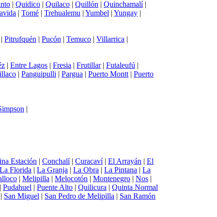
into
|
Quidico
|
Quilaco
|
Quillón
|
Quinchamalí
|
avida
|
Tomé
|
Trehualemu
|
Yumbel
|
Yungay
|
|
Pitrufquén
|
Pucón
|
Temuco
|
Villarrica
|
éz
|
Entre Lagos
|
Fresia
|
Frutillar
|
Futaleufú
|
illaco
|
Panguipulli
|
Pargua
|
Puerto Montt
|
Puerto
 Simpson
|
ina Estación
|
Conchalí
|
Curacaví
|
El Arrayán
|
El
La Florida
|
La Granja
|
La Obra
|
La Pintana
|
La
lloco
|
Melipilla
|
Melocotón
|
Montenegro
|
Nos
|
|
Pudahuel
|
Puente Alto
|
Quilicura
|
Quinta Normal
|
San Miguel
|
San Pedro de Melipilla
|
San Ramón