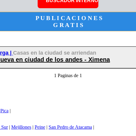
P U B L I C A C I O N E S
G R A T I S
arga |
Casas en la ciudad se arriendan
nueva en ciudad de los andes - Ximena
1 Paginas de 1
|
Pica
|
 Sur
|
Mejillones
|
Peine
|
San Pedro de Atacama
|