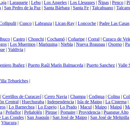
Laja
|
Laraquete
|
Lebu
|
Los Angeles
|
Los Lleuques
|
Ñipas
|
Penco
|
P
n
|
San Pedro de la Paz
|
Santa Bárbara
|
Santa Fe
|
Talcahuano
|
Talcam
Collipulli
|
Cunco
|
Labranza
|
Lican-Ray
|
Loncoche
|
Padre Las Casas
lbuco
|
Castro
|
Chonchi
|
Cochamó
|
Coñaripe
|
Corral
|
Curaco de Vel
agos
|
Los Muermos
|
Mariquina
|
Niebla
|
Nueva Braunau
|
Osorno
|
Pa
hue
|
Valdivia
|
eniero Ibañez
|
Puerto Raúl Marín Balmaceda
|
Puerto Sanchez
|
Valle
illa Tehuelches
|
|
Cerrillos de Curacaví
|
Cerro Navia
|
Champa
|
Codigua
|
Colina
|
Col
ón Central
|
Huechuraba
|
Independencia
|
Isla de Maipo
|
La Cisterna
|
ros
|
Lo Barnechea
|
Lo Espejo
|
Lo Prado
|
Macul
|
Maipo
|
Maipú
|
Ma
da
|
Peñaflor
|
Peñalolén
|
Pirque
|
Pomaire
|
Providencia
|
Puangue Alto
e Las Condes
|
San Joaquín
|
San José de Maipo
|
San José de Melipilla
|
Vitacura
|