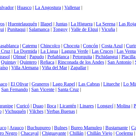
alvador
|
Huasco
|
La Angostura
|
Vallenar
|
os
|
Huentelauquén
|
Illapel
|
Juntas
|
La Higuera
|
La Serena
|
Las Roja
ui
|
Punitaqui
|
Salamanca
|
Tongoy
|
Valle de Elqui
|
Vicuña
|
asablanca
|
Catemu
|
Chincolco
|
Chocota
|
Concón
|
Costa Azul
|
Curi
 Cruz
|
La Dormida
|
La Ligua
|
Laguna Verde
|
Las Cruces
|
Las Venta
rasol
|
Olmué
|
Papudo
|
Peñablanca
|
Petorquita
|
Pichidangui
|
Placill
|
Quintay
|
Quintero
|
Reñaca
|
Rinconada de los Andes
|
San Antonio
|
aíso
|
Villa Alemana
|
Viña del Mar
|
Zapallar
|
aco
|
El Olivar
|
Graneros
|
Lago Rapel
|
Las Cabras
|
Litueche
|
Lo Mi
|
San Fernando
|
San Vicente
|
Santa Cruz
|
ranipe
|
Curicó
|
Duao
|
Iloca
|
Licantén
|
Linares
|
Longaví
|
Molina
|
P
o
|
Vichuquén
|
Vilches
|
Yerbas Buenas
|
uco
|
Arauco
|
Buchupureo
|
Bulnes
|
Bureo Mamuleo
|
Bustamante
|
Ca
ro Negro
|
Chacayal
|
Chiguayante
|
Chillán
|
Chillán Viejo
|
Coelemu