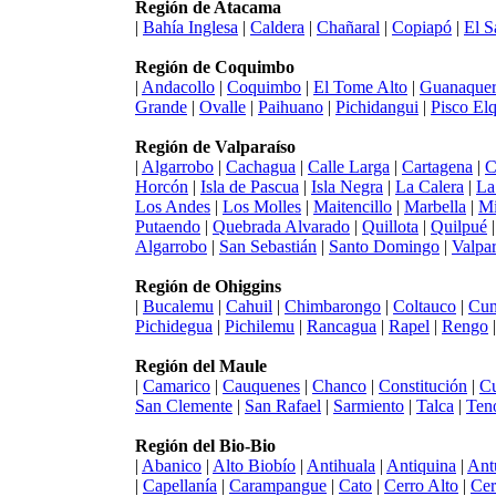
Región de Atacama
|
Bahía Inglesa
|
Caldera
|
Chañaral
|
Copiapó
|
El S
Región de Coquimbo
|
Andacollo
|
Coquimbo
|
El Tome Alto
|
Guanaquer
Grande
|
Ovalle
|
Paihuano
|
Pichidangui
|
Pisco Elq
Región de Valparaíso
|
Algarrobo
|
Cachagua
|
Calle Larga
|
Cartagena
|
C
Horcón
|
Isla de Pascua
|
Isla Negra
|
La Calera
|
La
Los Andes
|
Los Molles
|
Maitencillo
|
Marbella
|
Mi
Putaendo
|
Quebrada Alvarado
|
Quillota
|
Quilpué
Algarrobo
|
San Sebastián
|
Santo Domingo
|
Valpar
Región de Ohiggins
|
Bucalemu
|
Cahuil
|
Chimbarongo
|
Coltauco
|
Cun
Pichidegua
|
Pichilemu
|
Rancagua
|
Rapel
|
Rengo
Región del Maule
|
Camarico
|
Cauquenes
|
Chanco
|
Constitución
|
Cu
San Clemente
|
San Rafael
|
Sarmiento
|
Talca
|
Ten
Región del Bio-Bio
|
Abanico
|
Alto Biobío
|
Antihuala
|
Antiquina
|
Ant
|
Capellanía
|
Carampangue
|
Cato
|
Cerro Alto
|
Cer