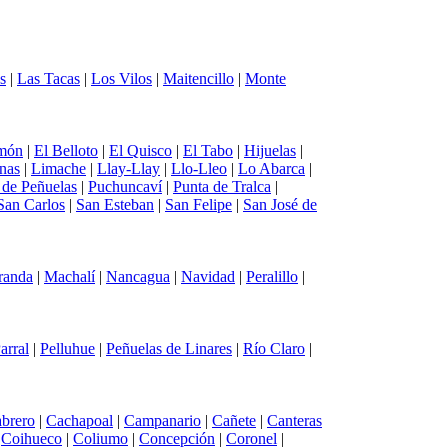
s
|
Las Tacas
|
Los Vilos
|
Maitencillo
|
Monte
món
|
El Belloto
|
El Quisco
|
El Tabo
|
Hijuelas
|
nas
|
Limache
|
Llay-Llay
|
Llo-Lleo
|
Lo Abarca
|
a de Peñuelas
|
Puchuncaví
|
Punta de Tralca
|
San Carlos
|
San Esteban
|
San Felipe
|
San José de
randa
|
Machalí
|
Nancagua
|
Navidad
|
Peralillo
|
arral
|
Pelluhue
|
Peñuelas de Linares
|
Río Claro
|
brero
|
Cachapoal
|
Campanario
|
Cañete
|
Canteras
|
Coihueco
|
Coliumo
|
Concepción
|
Coronel
|