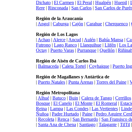
Dichato
|
El Carmen
|
El Peral
|
Hualpén
|
Huepil
|
Rere
|
Rinconada
|
San Carlos
|
San Carlos de Puré
Región de la Araucanía
|
Angol
|
Caburga
|
Cajón
|
Carahue
|
Cherquenco
|
Región de Los Lagos
|
Achao
|
Alerce
|
Ancud
|
Aulén
|
Bahía Mansa
|
Ca
Futrono
|
Lago Ranco
|
Llanquihue
|
Llifén
|
Los L
Octay
|
Puerto Varas
|
Purranque
|
Quellón
|
Riñina
Región de Aisén de Carlos Ibá
|
Balmaceda
|
Caleta Tortel
|
Coyhaique
|
Puerto Ing
Región de Magallanes y Antártica de
|
Puerto Natales
|
Punta Arenas
|
Torres del Paine
|
V
Región Metropolitana
|
Alhué
|
Batuco
|
Buin
|
Calera de Tango
|
Cerrillos
Bosque
|
El Canelo
|
El Monte
|
El Romeral
|
Estaci
Reina
|
Lampa
|
Las Condes
|
Las Vertientes
|
Linde
Ñuñoa
|
Padre Hurtado
|
Paine
|
Pedro Aguirre Cer
|
Recoleta
|
Renca
|
San Bernardo
|
San Fransisco d
|
Santa Ana de Chena
|
Santiago
|
Talagante
|
TilTil