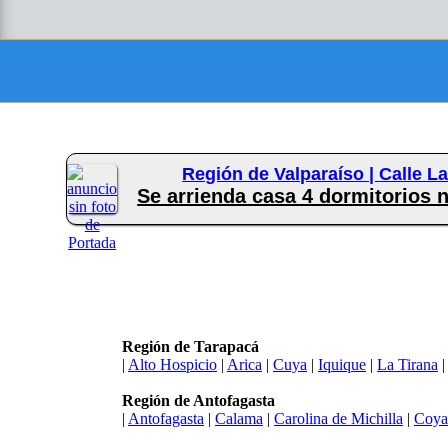
Región de Valparaíso |
Calle L
Se arrienda casa 4 dormitorios 
Región de Tarapacá
|
Alto Hospicio
|
Arica
|
Cuya
|
Iquique
|
La Tirana
Región de Antofagasta
|
Antofagasta
|
Calama
|
Carolina de Michilla
|
Coya