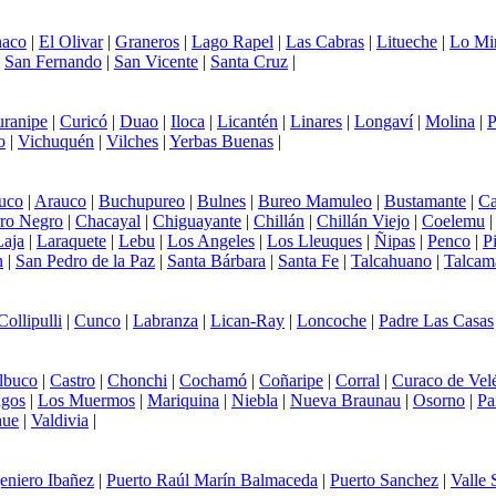
aco
|
El Olivar
|
Graneros
|
Lago Rapel
|
Las Cabras
|
Litueche
|
Lo Mi
|
San Fernando
|
San Vicente
|
Santa Cruz
|
ranipe
|
Curicó
|
Duao
|
Iloca
|
Licantén
|
Linares
|
Longaví
|
Molina
|
P
o
|
Vichuquén
|
Vilches
|
Yerbas Buenas
|
uco
|
Arauco
|
Buchupureo
|
Bulnes
|
Bureo Mamuleo
|
Bustamante
|
Ca
ro Negro
|
Chacayal
|
Chiguayante
|
Chillán
|
Chillán Viejo
|
Coelemu
Laja
|
Laraquete
|
Lebu
|
Los Angeles
|
Los Lleuques
|
Ñipas
|
Penco
|
P
n
|
San Pedro de la Paz
|
Santa Bárbara
|
Santa Fe
|
Talcahuano
|
Talcam
Collipulli
|
Cunco
|
Labranza
|
Lican-Ray
|
Loncoche
|
Padre Las Casas
lbuco
|
Castro
|
Chonchi
|
Cochamó
|
Coñaripe
|
Corral
|
Curaco de Vel
agos
|
Los Muermos
|
Mariquina
|
Niebla
|
Nueva Braunau
|
Osorno
|
Pa
hue
|
Valdivia
|
eniero Ibañez
|
Puerto Raúl Marín Balmaceda
|
Puerto Sanchez
|
Valle