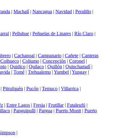
randa
|
Machalí
|
Nancagua
|
Navidad
|
Peralillo
|
arral
|
Pelluhue
|
Peñuelas de Linares
|
Río Claro
|
brero
|
Cachapoal
|
Campanario
|
Cañete
|
Canteras
|
Coihueco
|
Coliumo
|
Concepción
|
Coronel
|
into
|
Quidico
|
Quilaco
|
Quillón
|
Quinchamalí
|
avida
|
Tomé
|
Trehualemu
|
Yumbel
|
Yungay
|
|
Pitrufquén
|
Pucón
|
Temuco
|
Villarrica
|
éz
|
Entre Lagos
|
Fresia
|
Frutillar
|
Futaleufú
|
illaco
|
Panguipulli
|
Pargua
|
Puerto Montt
|
Puerto
 Simpson
|