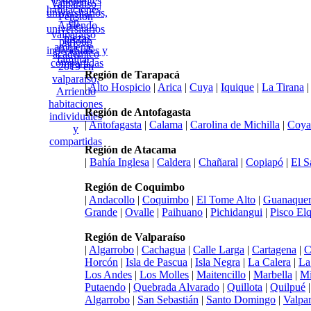
Región de Tarapacá
|
Alto Hospicio
|
Arica
|
Cuya
|
Iquique
|
La Tirana
Región de Antofagasta
|
Antofagasta
|
Calama
|
Carolina de Michilla
|
Coya
Región de Atacama
|
Bahía Inglesa
|
Caldera
|
Chañaral
|
Copiapó
|
El S
Región de Coquimbo
|
Andacollo
|
Coquimbo
|
El Tome Alto
|
Guanaquer
Grande
|
Ovalle
|
Paihuano
|
Pichidangui
|
Pisco Elq
Región de Valparaíso
|
Algarrobo
|
Cachagua
|
Calle Larga
|
Cartagena
|
C
Horcón
|
Isla de Pascua
|
Isla Negra
|
La Calera
|
La
Los Andes
|
Los Molles
|
Maitencillo
|
Marbella
|
Mi
Putaendo
|
Quebrada Alvarado
|
Quillota
|
Quilpué
Algarrobo
|
San Sebastián
|
Santo Domingo
|
Valpar