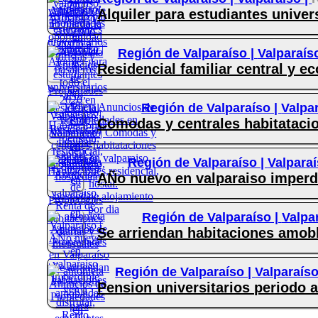
Alquiler para estudiantes univers
Región de Valparaíso |
Valparaís
Residencial familiar central y e
Región de Valparaíso |
Valpa
Comodas y centrales habitatacion
Región de Valparaíso |
Valparaí
AÑo nuevo en valparaiso imperdib
Región de Valparaíso |
Valpa
Se arriendan habitaciones amobl
Región de Valparaíso |
Valparaíso
Pension universitarios periodo 