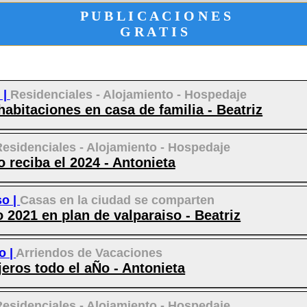
P U B L I C A C I O N E S
G R A T I S
 |
Residenciales - Alojamiento - Hospedaje
habitaciones en casa de familia - Beatriz
Residenciales - Alojamiento - Hospedaje
 reciba el 2024 - Antonieta
so |
Casas en la ciudad se comparten
o 2021 en plan de valparaiso - Beatriz
o |
Arriendos de Vacaciones
jeros todo el aÑo - Antonieta
Residenciales - Alojamiento - Hospedaje