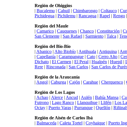
Región de Ohiggins
|
Bucalemu
|
Cahuil
|
Chimbarongo
|
Coltauco
|
Cun
Pichidegua
|
Pichilemu
|
Rancagua
|
Rapel
|
Rengo
Región del Maule
|
Camarico
|
Cauquenes
|
Chanco
|
Constitución
|
Cu
San Clemente
|
San Rafael
|
Sarmiento
|
Talca
|
Ten
Región del Bio-Bio
|
Abanico
|
Alto Biobío
|
Antihuala
|
Antiquina
|
Ant
|
Capellanía
|
Carampangue
|
Cato
|
Cerro Alto
|
Cer
Dichato
|
El Carmen
|
El Peral
|
Hualpén
|
Huepil
|
Rere
|
Rinconada
|
San Carlos
|
San Carlos de Puré
Región de la Araucanía
|
Angol
|
Caburga
|
Cajón
|
Carahue
|
Cherquenco
|
Región de Los Lagos
|
Achao
|
Alerce
|
Ancud
|
Aulén
|
Bahía Mansa
|
Ca
Futrono
|
Lago Ranco
|
Llanquihue
|
Llifén
|
Los L
Octay
|
Puerto Varas
|
Purranque
|
Quellón
|
Riñina
Región de Aisén de Carlos Ibá
|
Balmaceda
|
Caleta Tortel
|
Coyhaique
|
Puerto Ing