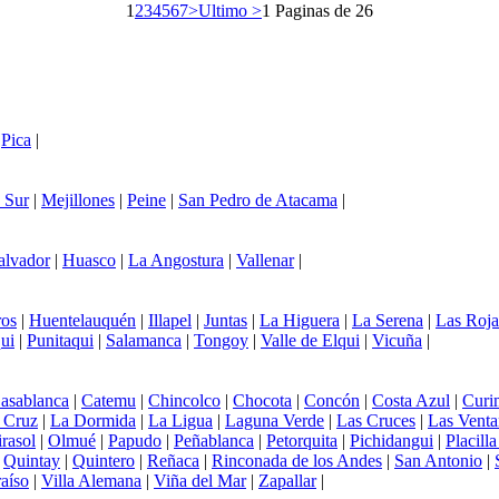
1
2
3
4
5
6
7
>
Ultimo >
1 Paginas de 26
|
Pica
|
 Sur
|
Mejillones
|
Peine
|
San Pedro de Atacama
|
alvador
|
Huasco
|
La Angostura
|
Vallenar
|
os
|
Huentelauquén
|
Illapel
|
Juntas
|
La Higuera
|
La Serena
|
Las Roja
ui
|
Punitaqui
|
Salamanca
|
Tongoy
|
Valle de Elqui
|
Vicuña
|
asablanca
|
Catemu
|
Chincolco
|
Chocota
|
Concón
|
Costa Azul
|
Curi
 Cruz
|
La Dormida
|
La Ligua
|
Laguna Verde
|
Las Cruces
|
Las Venta
rasol
|
Olmué
|
Papudo
|
Peñablanca
|
Petorquita
|
Pichidangui
|
Placill
|
Quintay
|
Quintero
|
Reñaca
|
Rinconada de los Andes
|
San Antonio
|
aíso
|
Villa Alemana
|
Viña del Mar
|
Zapallar
|