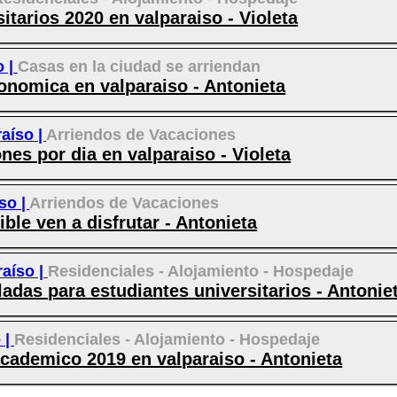
itarios 2020 en valparaiso - Violeta
o |
Casas en la ciudad se arriendan
conomica en valparaiso - Antonieta
raíso |
Arriendos de Vacaciones
es por dia en valparaiso - Violeta
so |
Arriendos de Vacaciones
le ven a disfrutar - Antonieta
raíso |
Residenciales - Alojamiento - Hospedaje
adas para estudiantes universitarios - Antonie
 |
Residenciales - Alojamiento - Hospedaje
academico 2019 en valparaiso - Antonieta