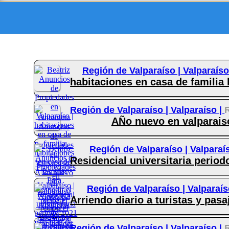
Región de Valparaíso |
Valparaíso
habitaciones en casa de familia 
Región de Valparaíso |
Valparaíso |
AÑo nuevo en valparaiso
Región de Valparaíso |
Valparaí
Residencial universitaria period
Región de Valparaíso |
Valparaís
Arriendo diario a turistas y pasa
Región de Valparaíso |
Valparaíso |