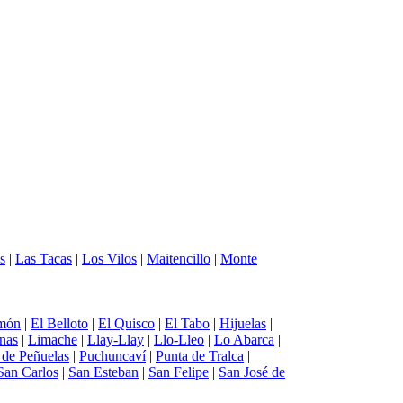
s
|
Las Tacas
|
Los Vilos
|
Maitencillo
|
Monte
món
|
El Belloto
|
El Quisco
|
El Tabo
|
Hijuelas
|
nas
|
Limache
|
Llay-Llay
|
Llo-Lleo
|
Lo Abarca
|
a de Peñuelas
|
Puchuncaví
|
Punta de Tralca
|
San Carlos
|
San Esteban
|
San Felipe
|
San José de