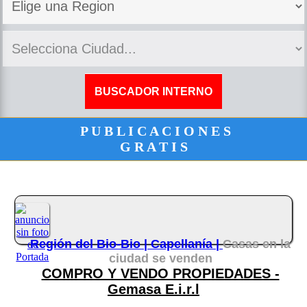
P U B L I C A C I O N E S
G R A T I S
Región del Bio-Bio |
Capellanía |
Casas en la
ciudad se venden
COMPRO Y VENDO PROPIEDADES -
Gemasa E.i.r.l