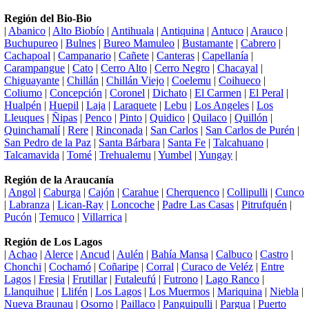
Región del Bio-Bio
|
Abanico
|
Alto Biobío
|
Antihuala
|
Antiquina
|
Antuco
|
Arauco
|
Buchupureo
|
Bulnes
|
Bureo Mamuleo
|
Bustamante
|
Cabrero
|
Cachapoal
|
Campanario
|
Cañete
|
Canteras
|
Capellanía
|
Carampangue
|
Cato
|
Cerro Alto
|
Cerro Negro
|
Chacayal
|
Chiguayante
|
Chillán
|
Chillán Viejo
|
Coelemu
|
Coihueco
|
Coliumo
|
Concepción
|
Coronel
|
Dichato
|
El Carmen
|
El Peral
|
Hualpén
|
Huepil
|
Laja
|
Laraquete
|
Lebu
|
Los Angeles
|
Los
Lleuques
|
Ñipas
|
Penco
|
Pinto
|
Quidico
|
Quilaco
|
Quillón
|
Quinchamalí
|
Rere
|
Rinconada
|
San Carlos
|
San Carlos de Purén
|
San Pedro de la Paz
|
Santa Bárbara
|
Santa Fe
|
Talcahuano
|
Talcamavida
|
Tomé
|
Trehualemu
|
Yumbel
|
Yungay
|
Región de la Araucanía
|
Angol
|
Caburga
|
Cajón
|
Carahue
|
Cherquenco
|
Collipulli
|
Cunco
|
Labranza
|
Lican-Ray
|
Loncoche
|
Padre Las Casas
|
Pitrufquén
|
Pucón
|
Temuco
|
Villarrica
|
Región de Los Lagos
|
Achao
|
Alerce
|
Ancud
|
Aulén
|
Bahía Mansa
|
Calbuco
|
Castro
|
Chonchi
|
Cochamó
|
Coñaripe
|
Corral
|
Curaco de Veléz
|
Entre
Lagos
|
Fresia
|
Frutillar
|
Futaleufú
|
Futrono
|
Lago Ranco
|
Llanquihue
|
Llifén
|
Los Lagos
|
Los Muermos
|
Mariquina
|
Niebla
|
Nueva Braunau
|
Osorno
|
Paillaco
|
Panguipulli
|
Pargua
|
Puerto