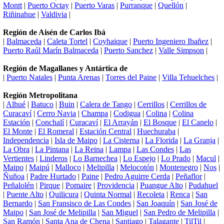
Montt
|
Puerto Octay
|
Puerto Varas
|
Purranque
|
Quellón
|
Riñinahue
|
Valdivia
|
Región de Aisén de Carlos Ibá
|
Balmaceda
|
Caleta Tortel
|
Coyhaique
|
Puerto Ingeniero Ibañez
|
Puerto Raúl Marín Balmaceda
|
Puerto Sanchez
|
Valle Simpson
|
Región de Magallanes y Antártica de
|
Puerto Natales
|
Punta Arenas
|
Torres del Paine
|
Villa Tehuelches
|
Región Metropolitana
|
Alhué
|
Batuco
|
Buin
|
Calera de Tango
|
Cerrillos
|
Cerrillos de
Curacaví
|
Cerro Navia
|
Champa
|
Codigua
|
Colina
|
Colina
Estación
|
Conchalí
|
Curacaví
|
El Arrayán
|
El Bosque
|
El Canelo
|
El Monte
|
El Romeral
|
Estación Central
|
Huechuraba
|
Independencia
|
Isla de Maipo
|
La Cisterna
|
La Florida
|
La Granja
|
La Obra
|
La Pintana
|
La Reina
|
Lampa
|
Las Condes
|
Las
Vertientes
|
Linderos
|
Lo Barnechea
|
Lo Espejo
|
Lo Prado
|
Macul
|
Maipo
|
Maipú
|
Malloco
|
Melipilla
|
Melocotón
|
Montenegro
|
Nos
|
Ñuñoa
|
Padre Hurtado
|
Paine
|
Pedro Aguirre Cerda
|
Peñaflor
|
Peñalolén
|
Pirque
|
Pomaire
|
Providencia
|
Puangue Alto
|
Pudahuel
|
Puente Alto
|
Quilicura
|
Quinta Normal
|
Recoleta
|
Renca
|
San
Bernardo
|
San Fransisco de Las Condes
|
San Joaquín
|
San José de
Maipo
|
San José de Melipilla
|
San Miguel
|
San Pedro de Melipilla
|
San Ramón
|
Santa Ana de Chena
|
Santiago
|
Talagante
|
TilTil
|