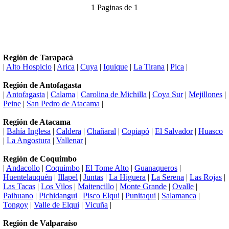
1 Paginas de 1
Región de Tarapacá
|
Alto Hospicio
|
Arica
|
Cuya
|
Iquique
|
La Tirana
|
Pica
|
Región de Antofagasta
|
Antofagasta
|
Calama
|
Carolina de Michilla
|
Coya Sur
|
Mejillones
|
Peine
|
San Pedro de Atacama
|
Región de Atacama
|
Bahía Inglesa
|
Caldera
|
Chañaral
|
Copiapó
|
El Salvador
|
Huasco
|
La Angostura
|
Vallenar
|
Región de Coquimbo
|
Andacollo
|
Coquimbo
|
El Tome Alto
|
Guanaqueros
|
Huentelauquén
|
Illapel
|
Juntas
|
La Higuera
|
La Serena
|
Las Rojas
|
Las Tacas
|
Los Vilos
|
Maitencillo
|
Monte Grande
|
Ovalle
|
Paihuano
|
Pichidangui
|
Pisco Elqui
|
Punitaqui
|
Salamanca
|
Tongoy
|
Valle de Elqui
|
Vicuña
|
Región de Valparaíso