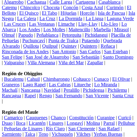
|
Algarrobo
|
Cachagua
|
Calle Larga
|
Cartagena
|
Casablanca
|
Catemu
|
Chincolco
|
Chocota
|
Concón
|
Costa Azul
|
Curimón
|
El
Belloto
|
El Quisco
|
El Tabo
|
Hijuelas
|
Horcón
|
Isla de Pascua
|
Isla
Negra
|
La Calera
|
La Cruz
|
La Dormida
|
La Ligua
|
Laguna Verde
|
Las Cruces
|
Las Ventanas
|
Limache
|
Llay-Llay
|
Llo-Lleo
|
Lo
Abarca
|
Los Andes
|
Los Molles
|
Maitencillo
|
Marbella
|
Mirasol
|
Olmué
|
Papudo
|
Peñablanca
|
Petorquita
|
Pichidangui
|
Placilla de
Peñuelas
|
Puchuncaví
|
Punta de Tralca
|
Putaendo
|
Quebrada
Alvarado
|
Quillota
|
Quilpué
|
Quintay
|
Quintero
|
Reñaca
|
Rinconada de los Andes
|
San Antonio
|
San Carlos
|
San Esteban
|
San Felipe
|
San José de Algarrobo
|
San Sebastián
|
Santo Domingo
|
Valparaíso
|
Villa Alemana
|
Viña del Mar
|
Zapallar
|
Región de Ohiggins
|
Bucalemu
|
Cahuil
|
Chimbarongo
|
Coltauco
|
Cunaco
|
El Olivar
|
Graneros
|
Lago Rapel
|
Las Cabras
|
Litueche
|
Lo Miranda
|
Machalí
|
Nancagua
|
Navidad
|
Peralillo
|
Pichidegua
|
Pichilemu
|
Rancagua
|
Rapel
|
Rengo
|
San Fernando
|
San Vicente
|
Santa Cruz
|
Región del Maule
|
Camarico
|
Cauquenes
|
Chanco
|
Constitución
|
Curanipe
|
Curicó
|
Duao
|
Iloca
|
Licantén
|
Linares
|
Longaví
|
Molina
|
Parral
|
Pelluhue
|
Peñuelas de Linares
|
Río Claro
|
San Clemente
|
San Rafael
|
Sarmiento
|
Talca
|
Teno
|
Vichuquén
|
Vilches
|
Yerbas Buenas
|