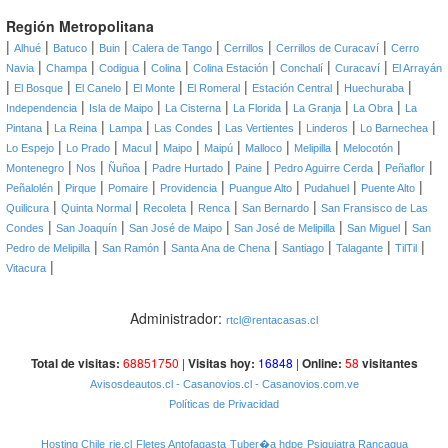
Región Metropolitana
|
|
|
|
|
|
|
Alhué
Batuco
Buin
Calera de Tango
Cerrillos
Cerrillos de Curacaví
Cerro
|
|
|
|
|
|
|
Navia
Champa
Codigua
Colina
Colina Estación
Conchalí
Curacaví
El Arrayán
|
|
|
|
|
|
|
El Bosque
El Canelo
El Monte
El Romeral
Estación Central
Huechuraba
|
|
|
|
|
|
Independencia
Isla de Maipo
La Cisterna
La Florida
La Granja
La Obra
La
|
|
|
|
|
|
|
Pintana
La Reina
Lampa
Las Condes
Las Vertientes
Linderos
Lo Barnechea
|
|
|
|
|
|
|
|
Lo Espejo
Lo Prado
Macul
Maipo
Maipú
Malloco
Melipilla
Melocotón
|
|
|
|
|
|
|
Montenegro
Nos
Ñuñoa
Padre Hurtado
Paine
Pedro Aguirre Cerda
Peñaflor
|
|
|
|
|
|
|
Peñalolén
Pirque
Pomaire
Providencia
Puangue Alto
Pudahuel
Puente Alto
|
|
|
|
|
Quilicura
Quinta Normal
Recoleta
Renca
San Bernardo
San Fransisco de Las
|
|
|
|
|
Condes
San Joaquín
San José de Maipo
San José de Melipilla
San Miguel
San
|
|
|
|
|
|
Pedro de Melipilla
San Ramón
Santa Ana de Chena
Santiago
Talagante
TilTil
|
Vitacura
Administrador:
rtcl@rentacasas.cl
Total de visitas:
68851750
|
Visitas hoy:
16848
|
Online:
58
visitantes
Avisosdeautos.cl
- Casanovios.cl
- Casanovios.com.ve
Políticas de Privacidad
Hosting Chile
rie.cl
Fletes Antofagasta
Tuber�a hdpe
Psiquiatra Rancagua