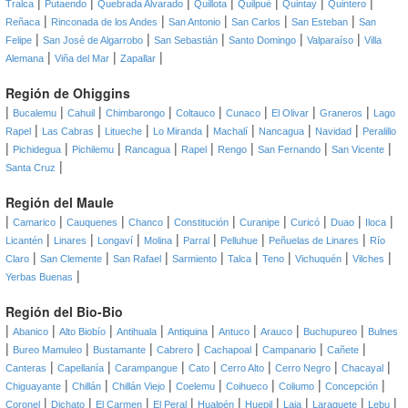
|
|
|
|
|
|
|
Tralca
Putaendo
Quebrada Alvarado
Quillota
Quilpué
Quintay
Quintero
|
|
|
|
|
Reñaca
Rinconada de los Andes
San Antonio
San Carlos
San Esteban
San
|
|
|
|
|
Felipe
San José de Algarrobo
San Sebastián
Santo Domingo
Valparaíso
Villa
|
|
|
Alemana
Viña del Mar
Zapallar
Región de Ohiggins
|
|
|
|
|
|
|
|
Bucalemu
Cahuil
Chimbarongo
Coltauco
Cunaco
El Olivar
Graneros
Lago
|
|
|
|
|
|
|
Rapel
Las Cabras
Litueche
Lo Miranda
Machalí
Nancagua
Navidad
Peralillo
|
|
|
|
|
|
|
|
Pichidegua
Pichilemu
Rancagua
Rapel
Rengo
San Fernando
San Vicente
|
Santa Cruz
Región del Maule
|
|
|
|
|
|
|
|
|
Camarico
Cauquenes
Chanco
Constitución
Curanipe
Curicó
Duao
Iloca
|
|
|
|
|
|
|
Licantén
Linares
Longaví
Molina
Parral
Pelluhue
Peñuelas de Linares
Río
|
|
|
|
|
|
|
|
Claro
San Clemente
San Rafael
Sarmiento
Talca
Teno
Vichuquén
Vilches
|
Yerbas Buenas
Región del Bio-Bio
|
|
|
|
|
|
|
|
Abanico
Alto Biobío
Antihuala
Antiquina
Antuco
Arauco
Buchupureo
Bulnes
|
|
|
|
|
|
|
Bureo Mamuleo
Bustamante
Cabrero
Cachapoal
Campanario
Cañete
|
|
|
|
|
|
|
Canteras
Capellanía
Carampangue
Cato
Cerro Alto
Cerro Negro
Chacayal
|
|
|
|
|
|
|
Chiguayante
Chillán
Chillán Viejo
Coelemu
Coihueco
Coliumo
Concepción
|
|
|
|
|
|
|
|
|
Coronel
Dichato
El Carmen
El Peral
Hualpén
Huepil
Laja
Laraquete
Lebu