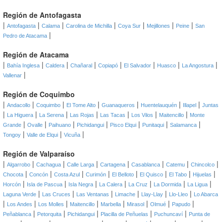
Región de Antofagasta
|
|
|
|
|
|
|
Antofagasta
Calama
Carolina de Michilla
Coya Sur
Mejillones
Peine
San
|
Pedro de Atacama
Región de Atacama
|
|
|
|
|
|
|
|
Bahía Inglesa
Caldera
Chañaral
Copiapó
El Salvador
Huasco
La Angostura
|
Vallenar
Región de Coquimbo
|
|
|
|
|
|
|
Andacollo
Coquimbo
El Tome Alto
Guanaqueros
Huentelauquén
Illapel
Juntas
|
|
|
|
|
|
|
La Higuera
La Serena
Las Rojas
Las Tacas
Los Vilos
Maitencillo
Monte
|
|
|
|
|
|
|
Grande
Ovalle
Paihuano
Pichidangui
Pisco Elqui
Punitaqui
Salamanca
|
|
|
Tongoy
Valle de Elqui
Vicuña
Región de Valparaíso
|
|
|
|
|
|
|
|
Algarrobo
Cachagua
Calle Larga
Cartagena
Casablanca
Catemu
Chincolco
|
|
|
|
|
|
|
|
Chocota
Concón
Costa Azul
Curimón
El Belloto
El Quisco
El Tabo
Hijuelas
|
|
|
|
|
|
|
Horcón
Isla de Pascua
Isla Negra
La Calera
La Cruz
La Dormida
La Ligua
|
|
|
|
|
|
Laguna Verde
Las Cruces
Las Ventanas
Limache
Llay-Llay
Llo-Lleo
Lo Abarca
|
|
|
|
|
|
|
|
Los Andes
Los Molles
Maitencillo
Marbella
Mirasol
Olmué
Papudo
|
|
|
|
|
Peñablanca
Petorquita
Pichidangui
Placilla de Peñuelas
Puchuncaví
Punta de