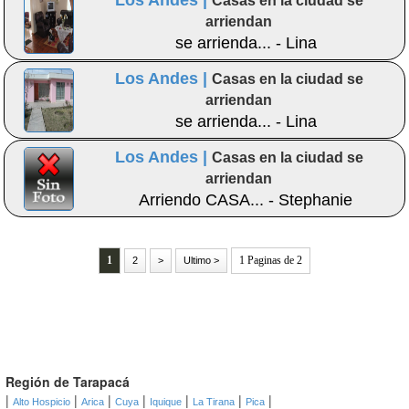
Los Andes |
Casas en la ciudad se
arriendan
se arrienda... - Lina
Los Andes |
Casas en la ciudad se
arriendan
se arrienda... - Lina
Los Andes |
Casas en la ciudad se
arriendan
Arriendo CASA... - Stephanie
1
1 Paginas de 2
2
>
Ultimo >
Región de Tarapacá
|
|
|
|
|
|
|
Alto Hospicio
Arica
Cuya
Iquique
La Tirana
Pica