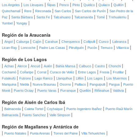
|
|
|
|
|
|
|
|
Los Angeles
Los Lleuques
Ñipas
Penco
Pinto
Quidico
Quilaco
Quillón
|
|
|
|
|
Quinchamalí
Rere
Rinconada
San Carlos
San Carlos de Purén
San Pedro de la
|
|
|
|
|
|
|
Paz
Santa Bárbara
Santa Fe
Talcahuano
Talcamavida
Tomé
Trehualemu
|
|
Yumbel
Yungay
Región de la Araucanía
|
|
|
|
|
|
|
|
|
Angol
Caburga
Cajón
Carahue
Cherquenco
Collipulli
Cunco
Labranza
|
|
|
|
|
|
|
Lican-Ray
Loncoche
Padre Las Casas
Pitrufquén
Pucón
Temuco
Villarrica
Región de Los Lagos
|
|
|
|
|
|
|
|
|
Achao
Alerce
Ancud
Aulén
Bahía Mansa
Calbuco
Castro
Chonchi
|
|
|
|
|
|
|
Cochamó
Coñaripe
Corral
Curaco de Veléz
Entre Lagos
Fresia
Frutillar
|
|
|
|
|
|
|
Futaleufú
Futrono
Lago Ranco
Llanquihue
Llifén
Los Lagos
Los Muermos
|
|
|
|
|
|
|
Mariquina
Niebla
Nueva Braunau
Osorno
Paillaco
Panguipulli
Pargua
Puerto
|
|
|
|
|
|
|
Montt
Puerto Octay
Puerto Varas
Purranque
Quellón
Riñinahue
Valdivia
Región de Aisén de Carlos Ibá
|
|
|
|
|
Balmaceda
Caleta Tortel
Coyhaique
Puerto Ingeniero Ibañez
Puerto Raúl Marín
|
|
|
Balmaceda
Puerto Sanchez
Valle Simpson
Región de Magallanes y Antártica de
|
|
|
|
|
Puerto Natales
Punta Arenas
Torres del Paine
Villa Tehuelches