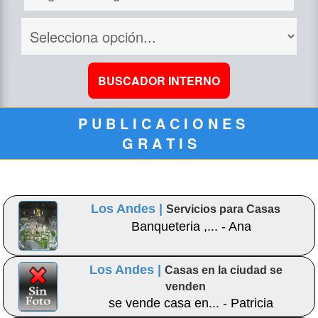
P U B L I C A C I O N E S
G R A T I S
Los Andes |
Servicios para Casas
Banqueteria ,... - Ana
Los Andes |
Casas en la ciudad se
venden
se vende casa en... - Patricia