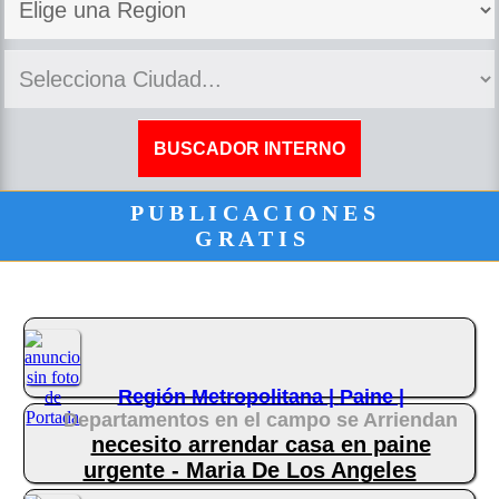
P U B L I C A C I O N E S
G R A T I S
Región Metropolitana |
Paine |
Departamentos en el campo se Arriendan
necesito arrendar casa en paine
urgente - Maria De Los Angeles