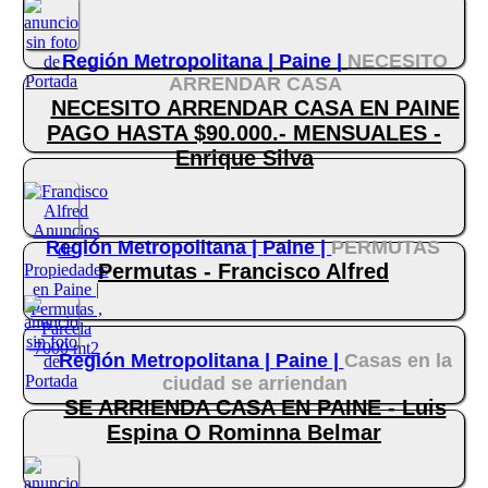
Región Metropolitana |
Paine |
NECESITO
ARRENDAR CASA
NECESITO ARRENDAR CASA EN PAINE
PAGO HASTA $90.000.- MENSUALES -
Enrique Silva
Región Metropolitana |
Paine |
PERMUTAS
Permutas - Francisco Alfred
Región Metropolitana |
Paine |
Casas en la
ciudad se arriendan
SE ARRIENDA CASA EN PAINE - Luis
Espina O Rominna Belmar