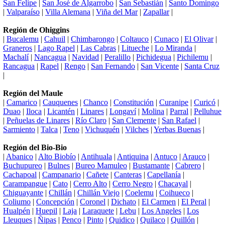
San Felipe
|
San José de Algarrobo
|
San Sebastián
|
Santo Domingo
|
Valparaíso
|
Villa Alemana
|
Viña del Mar
|
Zapallar
|
Región de Ohiggins
|
Bucalemu
|
Cahuil
|
Chimbarongo
|
Coltauco
|
Cunaco
|
El Olivar
|
Graneros
|
Lago Rapel
|
Las Cabras
|
Litueche
|
Lo Miranda
|
Machalí
|
Nancagua
|
Navidad
|
Peralillo
|
Pichidegua
|
Pichilemu
|
Rancagua
|
Rapel
|
Rengo
|
San Fernando
|
San Vicente
|
Santa Cruz
|
Región del Maule
|
Camarico
|
Cauquenes
|
Chanco
|
Constitución
|
Curanipe
|
Curicó
|
Duao
|
Iloca
|
Licantén
|
Linares
|
Longaví
|
Molina
|
Parral
|
Pelluhue
|
Peñuelas de Linares
|
Río Claro
|
San Clemente
|
San Rafael
|
Sarmiento
|
Talca
|
Teno
|
Vichuquén
|
Vilches
|
Yerbas Buenas
|
Región del Bio-Bio
|
Abanico
|
Alto Biobío
|
Antihuala
|
Antiquina
|
Antuco
|
Arauco
|
Buchupureo
|
Bulnes
|
Bureo Mamuleo
|
Bustamante
|
Cabrero
|
Cachapoal
|
Campanario
|
Cañete
|
Canteras
|
Capellanía
|
Carampangue
|
Cato
|
Cerro Alto
|
Cerro Negro
|
Chacayal
|
Chiguayante
|
Chillán
|
Chillán Viejo
|
Coelemu
|
Coihueco
|
Coliumo
|
Concepción
|
Coronel
|
Dichato
|
El Carmen
|
El Peral
|
Hualpén
|
Huepil
|
Laja
|
Laraquete
|
Lebu
|
Los Angeles
|
Los
Lleuques
|
Ñipas
|
Penco
|
Pinto
|
Quidico
|
Quilaco
|
Quillón
|