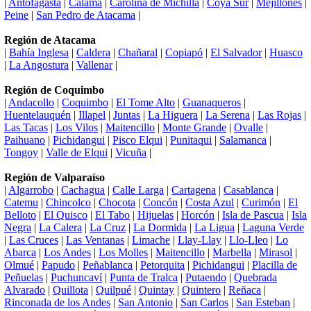
|
Antofagasta
|
Calama
|
Carolina de Michilla
|
Coya Sur
|
Mejillones
|
Peine
|
San Pedro de Atacama
|
Región de Atacama
|
Bahía Inglesa
|
Caldera
|
Chañaral
|
Copiapó
|
El Salvador
|
Huasco
|
La Angostura
|
Vallenar
|
Región de Coquimbo
|
Andacollo
|
Coquimbo
|
El Tome Alto
|
Guanaqueros
|
Huentelauquén
|
Illapel
|
Juntas
|
La Higuera
|
La Serena
|
Las Rojas
|
Las Tacas
|
Los Vilos
|
Maitencillo
|
Monte Grande
|
Ovalle
|
Paihuano
|
Pichidangui
|
Pisco Elqui
|
Punitaqui
|
Salamanca
|
Tongoy
|
Valle de Elqui
|
Vicuña
|
Región de Valparaíso
|
Algarrobo
|
Cachagua
|
Calle Larga
|
Cartagena
|
Casablanca
|
Catemu
|
Chincolco
|
Chocota
|
Concón
|
Costa Azul
|
Curimón
|
El
Belloto
|
El Quisco
|
El Tabo
|
Hijuelas
|
Horcón
|
Isla de Pascua
|
Isla
Negra
|
La Calera
|
La Cruz
|
La Dormida
|
La Ligua
|
Laguna Verde
|
Las Cruces
|
Las Ventanas
|
Limache
|
Llay-Llay
|
Llo-Lleo
|
Lo
Abarca
|
Los Andes
|
Los Molles
|
Maitencillo
|
Marbella
|
Mirasol
|
Olmué
|
Papudo
|
Peñablanca
|
Petorquita
|
Pichidangui
|
Placilla de
Peñuelas
|
Puchuncaví
|
Punta de Tralca
|
Putaendo
|
Quebrada
Alvarado
|
Quillota
|
Quilpué
|
Quintay
|
Quintero
|
Reñaca
|
Rinconada de los Andes
|
San Antonio
|
San Carlos
|
San Esteban
|