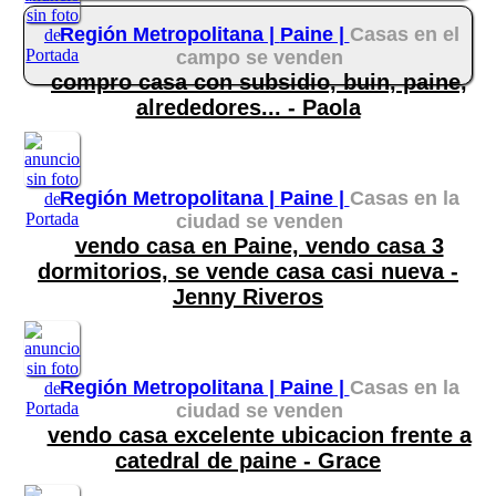
Región Metropolitana |
Paine |
Casas en el
campo se venden
compro casa con subsidio, buin, paine,
alrededores... - Paola
Región Metropolitana |
Paine |
Casas en la
ciudad se venden
vendo casa en Paine, vendo casa 3
dormitorios, se vende casa casi nueva -
Jenny Riveros
Región Metropolitana |
Paine |
Casas en la
ciudad se venden
vendo casa excelente ubicacion frente a
catedral de paine - Grace