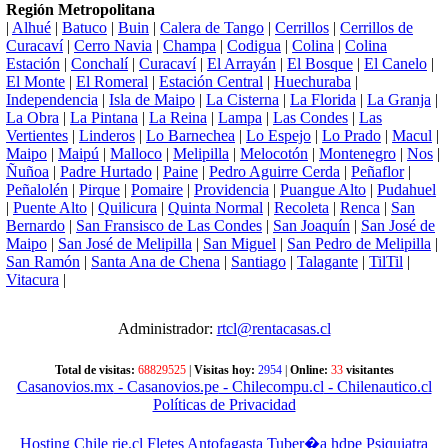
Región Metropolitana
|
Alhué
|
Batuco
|
Buin
|
Calera de Tango
|
Cerrillos
|
Cerrillos de
Curacaví
|
Cerro Navia
|
Champa
|
Codigua
|
Colina
|
Colina
Estación
|
Conchalí
|
Curacaví
|
El Arrayán
|
El Bosque
|
El Canelo
|
El Monte
|
El Romeral
|
Estación Central
|
Huechuraba
|
Independencia
|
Isla de Maipo
|
La Cisterna
|
La Florida
|
La Granja
|
La Obra
|
La Pintana
|
La Reina
|
Lampa
|
Las Condes
|
Las
Vertientes
|
Linderos
|
Lo Barnechea
|
Lo Espejo
|
Lo Prado
|
Macul
|
Maipo
|
Maipú
|
Malloco
|
Melipilla
|
Melocotón
|
Montenegro
|
Nos
|
Ñuñoa
|
Padre Hurtado
|
Paine
|
Pedro Aguirre Cerda
|
Peñaflor
|
Peñalolén
|
Pirque
|
Pomaire
|
Providencia
|
Puangue Alto
|
Pudahuel
|
Puente Alto
|
Quilicura
|
Quinta Normal
|
Recoleta
|
Renca
|
San
Bernardo
|
San Fransisco de Las Condes
|
San Joaquín
|
San José de
Maipo
|
San José de Melipilla
|
San Miguel
|
San Pedro de Melipilla
|
San Ramón
|
Santa Ana de Chena
|
Santiago
|
Talagante
|
TilTil
|
Vitacura
|
Administrador:
rtcl@rentacasas.cl
Total de visitas:
68829525
|
Visitas hoy:
2954
|
Online:
33
visitantes
Casanovios.mx
- Casanovios.pe
- Chilecompu.cl
- Chilenautico.cl
Políticas de Privacidad
Hosting Chile
rie.cl
Fletes Antofagasta
Tuber�a hdpe
Psiquiatra