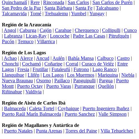
Quinchamalí
|
Rere
|
Rinconada
|
San Carlos
|
San Carlos de Purén
|
San Pedro de la Paz
|
Santa Bárbara
|
Santa Fe
|
Talcahuano
|
Talcamavida
|
Tomé
|
Trehualemu
|
Yumbel
|
Yungay
|
Región de la Araucanía
|
Angol
|
Caburga
|
Cajón
|
Carahue
|
Cherquenco
|
Collipulli
|
Cunco
|
Labranza
|
Lican-Ray
|
Loncoche
|
Padre Las Casas
|
Pitrufquén
|
Pucón
|
Temuco
|
Villarrica
|
Región de Los Lagos
|
Achao
|
Alerce
|
Ancud
|
Aulén
|
Bahía Mansa
|
Calbuco
|
Castro
|
Chonchi
|
Cochamó
|
Coñaripe
|
Corral
|
Curaco de Veléz
|
Entre
Lagos
|
Fresia
|
Frutillar
|
Futaleufú
|
Futrono
|
Lago Ranco
|
Llanquihue
|
Llifén
|
Los Lagos
|
Los Muermos
|
Mariquina
|
Niebla
|
Nueva Braunau
|
Osorno
|
Paillaco
|
Panguipulli
|
Pargua
|
Puerto
Montt
|
Puerto Octay
|
Puerto Varas
|
Purranque
|
Quellón
|
Riñinahue
|
Valdivia
|
Región de Aisén de Carlos Ibá
|
Balmaceda
|
Caleta Tortel
|
Coyhaique
|
Puerto Ingeniero Ibañez
|
Puerto Raúl Marín Balmaceda
|
Puerto Sanchez
|
Valle Simpson
|
Región de Magallanes y Antártica de
|
Puerto Natales
|
Punta Arenas
|
Torres del Paine
|
Villa Tehuelches
|