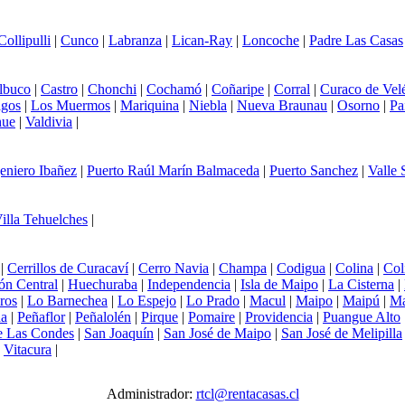
Collipulli
|
Cunco
|
Labranza
|
Lican-Ray
|
Loncoche
|
Padre Las Casas
lbuco
|
Castro
|
Chonchi
|
Cochamó
|
Coñaripe
|
Corral
|
Curaco de Vel
agos
|
Los Muermos
|
Mariquina
|
Niebla
|
Nueva Braunau
|
Osorno
|
Pa
hue
|
Valdivia
|
eniero Ibañez
|
Puerto Raúl Marín Balmaceda
|
Puerto Sanchez
|
Valle
illa Tehuelches
|
|
Cerrillos de Curacaví
|
Cerro Navia
|
Champa
|
Codigua
|
Colina
|
Col
ón Central
|
Huechuraba
|
Independencia
|
Isla de Maipo
|
La Cisterna
|
ros
|
Lo Barnechea
|
Lo Espejo
|
Lo Prado
|
Macul
|
Maipo
|
Maipú
|
Ma
da
|
Peñaflor
|
Peñalolén
|
Pirque
|
Pomaire
|
Providencia
|
Puangue Alto
e Las Condes
|
San Joaquín
|
San José de Maipo
|
San José de Melipilla
|
Vitacura
|
Administrador:
rtcl@rentacasas.cl