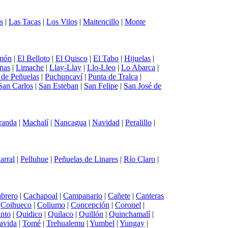
s
|
Las Tacas
|
Los Vilos
|
Maitencillo
|
Monte
món
|
El Belloto
|
El Quisco
|
El Tabo
|
Hijuelas
|
nas
|
Limache
|
Llay-Llay
|
Llo-Lleo
|
Lo Abarca
|
a de Peñuelas
|
Puchuncaví
|
Punta de Tralca
|
San Carlos
|
San Esteban
|
San Felipe
|
San José de
randa
|
Machalí
|
Nancagua
|
Navidad
|
Peralillo
|
arral
|
Pelluhue
|
Peñuelas de Linares
|
Río Claro
|
brero
|
Cachapoal
|
Campanario
|
Cañete
|
Canteras
|
Coihueco
|
Coliumo
|
Concepción
|
Coronel
|
into
|
Quidico
|
Quilaco
|
Quillón
|
Quinchamalí
|
avida
|
Tomé
|
Trehualemu
|
Yumbel
|
Yungay
|