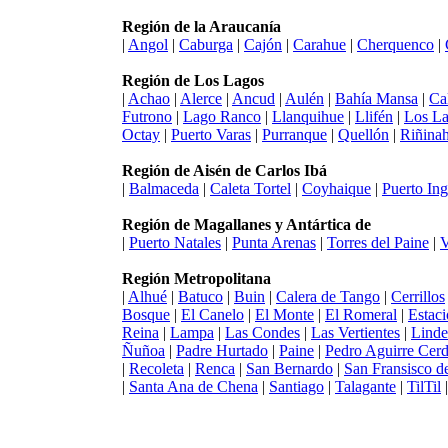
Región de la Araucanía
|
Angol
|
Caburga
|
Cajón
|
Carahue
|
Cherquenco
|
Región de Los Lagos
|
Achao
|
Alerce
|
Ancud
|
Aulén
|
Bahía Mansa
|
Ca
Futrono
|
Lago Ranco
|
Llanquihue
|
Llifén
|
Los L
Octay
|
Puerto Varas
|
Purranque
|
Quellón
|
Riñina
Región de Aisén de Carlos Ibá
|
Balmaceda
|
Caleta Tortel
|
Coyhaique
|
Puerto Ing
Región de Magallanes y Antártica de
|
Puerto Natales
|
Punta Arenas
|
Torres del Paine
|
V
Región Metropolitana
|
Alhué
|
Batuco
|
Buin
|
Calera de Tango
|
Cerrillos
Bosque
|
El Canelo
|
El Monte
|
El Romeral
|
Estaci
Reina
|
Lampa
|
Las Condes
|
Las Vertientes
|
Linde
Ñuñoa
|
Padre Hurtado
|
Paine
|
Pedro Aguirre Cer
|
Recoleta
|
Renca
|
San Bernardo
|
San Fransisco d
|
Santa Ana de Chena
|
Santiago
|
Talagante
|
TilTil