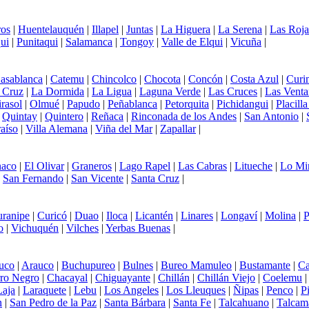
os
|
Huentelauquén
|
Illapel
|
Juntas
|
La Higuera
|
La Serena
|
Las Roja
ui
|
Punitaqui
|
Salamanca
|
Tongoy
|
Valle de Elqui
|
Vicuña
|
asablanca
|
Catemu
|
Chincolco
|
Chocota
|
Concón
|
Costa Azul
|
Curi
 Cruz
|
La Dormida
|
La Ligua
|
Laguna Verde
|
Las Cruces
|
Las Venta
rasol
|
Olmué
|
Papudo
|
Peñablanca
|
Petorquita
|
Pichidangui
|
Placill
|
Quintay
|
Quintero
|
Reñaca
|
Rinconada de los Andes
|
San Antonio
|
aíso
|
Villa Alemana
|
Viña del Mar
|
Zapallar
|
aco
|
El Olivar
|
Graneros
|
Lago Rapel
|
Las Cabras
|
Litueche
|
Lo Mi
|
San Fernando
|
San Vicente
|
Santa Cruz
|
ranipe
|
Curicó
|
Duao
|
Iloca
|
Licantén
|
Linares
|
Longaví
|
Molina
|
P
o
|
Vichuquén
|
Vilches
|
Yerbas Buenas
|
uco
|
Arauco
|
Buchupureo
|
Bulnes
|
Bureo Mamuleo
|
Bustamante
|
Ca
ro Negro
|
Chacayal
|
Chiguayante
|
Chillán
|
Chillán Viejo
|
Coelemu
Laja
|
Laraquete
|
Lebu
|
Los Angeles
|
Los Lleuques
|
Ñipas
|
Penco
|
P
n
|
San Pedro de la Paz
|
Santa Bárbara
|
Santa Fe
|
Talcahuano
|
Talcam