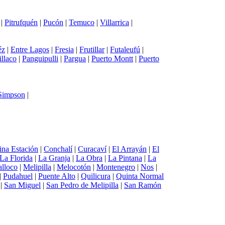
|
Pitrufquén
|
Pucón
|
Temuco
|
Villarrica
|
éz
|
Entre Lagos
|
Fresia
|
Frutillar
|
Futaleufú
|
illaco
|
Panguipulli
|
Pargua
|
Puerto Montt
|
Puerto
 Simpson
|
ina Estación
|
Conchalí
|
Curacaví
|
El Arrayán
|
El
La Florida
|
La Granja
|
La Obra
|
La Pintana
|
La
lloco
|
Melipilla
|
Melocotón
|
Montenegro
|
Nos
|
|
Pudahuel
|
Puente Alto
|
Quilicura
|
Quinta Normal
|
San Miguel
|
San Pedro de Melipilla
|
San Ramón