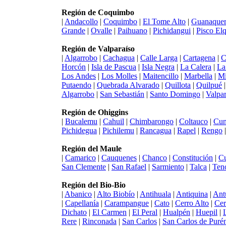
Región de Coquimbo
|
Andacollo
|
Coquimbo
|
El Tome Alto
|
Guanaquer
Grande
|
Ovalle
|
Paihuano
|
Pichidangui
|
Pisco Elq
Región de Valparaíso
|
Algarrobo
|
Cachagua
|
Calle Larga
|
Cartagena
|
C
Horcón
|
Isla de Pascua
|
Isla Negra
|
La Calera
|
La
Los Andes
|
Los Molles
|
Maitencillo
|
Marbella
|
Mi
Putaendo
|
Quebrada Alvarado
|
Quillota
|
Quilpué
Algarrobo
|
San Sebastián
|
Santo Domingo
|
Valpar
Región de Ohiggins
|
Bucalemu
|
Cahuil
|
Chimbarongo
|
Coltauco
|
Cun
Pichidegua
|
Pichilemu
|
Rancagua
|
Rapel
|
Rengo
Región del Maule
|
Camarico
|
Cauquenes
|
Chanco
|
Constitución
|
Cu
San Clemente
|
San Rafael
|
Sarmiento
|
Talca
|
Ten
Región del Bio-Bio
|
Abanico
|
Alto Biobío
|
Antihuala
|
Antiquina
|
Ant
|
Capellanía
|
Carampangue
|
Cato
|
Cerro Alto
|
Cer
Dichato
|
El Carmen
|
El Peral
|
Hualpén
|
Huepil
|
Rere
|
Rinconada
|
San Carlos
|
San Carlos de Puré