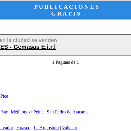
P U B L I C A C I O N E S
G R A T I S
en la ciudad se venden
- Gemasas E.i.r.l
1 Paginas de 1
|
Pica
|
 Sur
|
Mejillones
|
Peine
|
San Pedro de Atacama
|
alvador
|
Huasco
|
La Angostura
|
Vallenar
|