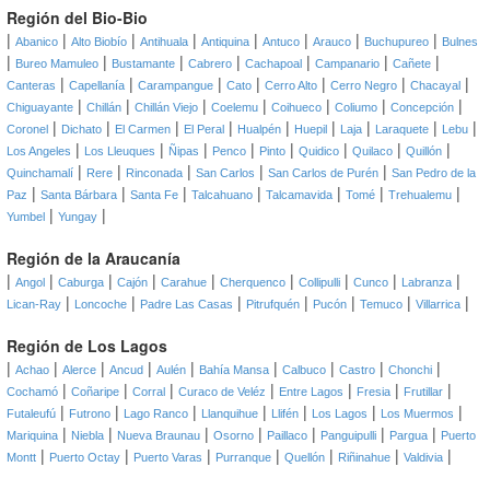
Región del Bio-Bio
|
|
|
|
|
|
|
|
Abanico
Alto Biobío
Antihuala
Antiquina
Antuco
Arauco
Buchupureo
Bulnes
|
|
|
|
|
|
|
Bureo Mamuleo
Bustamante
Cabrero
Cachapoal
Campanario
Cañete
|
|
|
|
|
|
|
Canteras
Capellanía
Carampangue
Cato
Cerro Alto
Cerro Negro
Chacayal
|
|
|
|
|
|
|
Chiguayante
Chillán
Chillán Viejo
Coelemu
Coihueco
Coliumo
Concepción
|
|
|
|
|
|
|
|
|
Coronel
Dichato
El Carmen
El Peral
Hualpén
Huepil
Laja
Laraquete
Lebu
|
|
|
|
|
|
|
|
Los Angeles
Los Lleuques
Ñipas
Penco
Pinto
Quidico
Quilaco
Quillón
|
|
|
|
|
Quinchamalí
Rere
Rinconada
San Carlos
San Carlos de Purén
San Pedro de la
|
|
|
|
|
|
|
Paz
Santa Bárbara
Santa Fe
Talcahuano
Talcamavida
Tomé
Trehualemu
|
|
Yumbel
Yungay
Región de la Araucanía
|
|
|
|
|
|
|
|
|
Angol
Caburga
Cajón
Carahue
Cherquenco
Collipulli
Cunco
Labranza
|
|
|
|
|
|
|
Lican-Ray
Loncoche
Padre Las Casas
Pitrufquén
Pucón
Temuco
Villarrica
Región de Los Lagos
|
|
|
|
|
|
|
|
|
Achao
Alerce
Ancud
Aulén
Bahía Mansa
Calbuco
Castro
Chonchi
|
|
|
|
|
|
|
Cochamó
Coñaripe
Corral
Curaco de Veléz
Entre Lagos
Fresia
Frutillar
|
|
|
|
|
|
|
Futaleufú
Futrono
Lago Ranco
Llanquihue
Llifén
Los Lagos
Los Muermos
|
|
|
|
|
|
|
Mariquina
Niebla
Nueva Braunau
Osorno
Paillaco
Panguipulli
Pargua
Puerto
|
|
|
|
|
|
|
Montt
Puerto Octay
Puerto Varas
Purranque
Quellón
Riñinahue
Valdivia