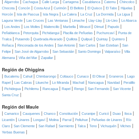
|
|
|
|
|
|
|
|
Algarrobo
Cachagua
Calle Larga
Cartagena
Casablanca
Catemu
Chincolco
|
|
|
|
|
|
|
|
Chocota
Concón
Costa Azul
Curimón
El Belloto
El Quisco
El Tabo
Hijuelas
|
|
|
|
|
|
|
Horcón
Isla de Pascua
Isla Negra
La Calera
La Cruz
La Dormida
La Ligua
|
|
|
|
|
|
Laguna Verde
Las Cruces
Las Ventanas
Limache
Llay-Llay
Llo-Lleo
Lo Abarca
|
|
|
|
|
|
|
|
Los Andes
Los Molles
Maitencillo
Marbella
Mirasol
Olmué
Papudo
|
|
|
|
|
Peñablanca
Petorquita
Pichidangui
Placilla de Peñuelas
Puchuncaví
Punta de
|
|
|
|
|
|
|
Tralca
Putaendo
Quebrada Alvarado
Quillota
Quilpué
Quintay
Quintero
|
|
|
|
|
Reñaca
Rinconada de los Andes
San Antonio
San Carlos
San Esteban
San
|
|
|
|
|
Felipe
San José de Algarrobo
San Sebastián
Santo Domingo
Valparaíso
Villa
|
|
|
Alemana
Viña del Mar
Zapallar
Región de Ohiggins
|
|
|
|
|
|
|
|
Bucalemu
Cahuil
Chimbarongo
Coltauco
Cunaco
El Olivar
Graneros
Lago
|
|
|
|
|
|
|
Rapel
Las Cabras
Litueche
Lo Miranda
Machalí
Nancagua
Navidad
Peralillo
|
|
|
|
|
|
|
|
Pichidegua
Pichilemu
Rancagua
Rapel
Rengo
San Fernando
San Vicente
|
Santa Cruz
Región del Maule
|
|
|
|
|
|
|
|
|
Camarico
Cauquenes
Chanco
Constitución
Curanipe
Curicó
Duao
Iloca
|
|
|
|
|
|
|
Licantén
Linares
Longaví
Molina
Parral
Pelluhue
Peñuelas de Linares
Río
|
|
|
|
|
|
|
|
Claro
San Clemente
San Rafael
Sarmiento
Talca
Teno
Vichuquén
Vilches
|
Yerbas Buenas