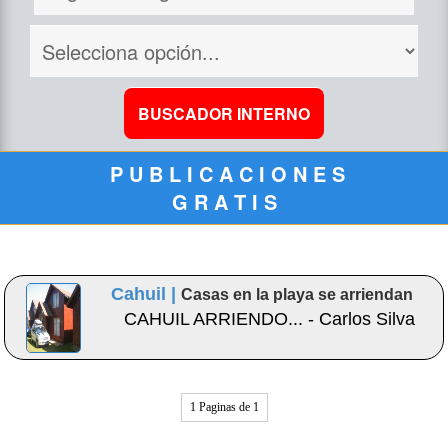
P U B L I C A C I O N E S
G R A T I S
Cahuil |
Casas en la playa se arriendan
CAHUIL ARRIENDO... - Carlos Silva
1 Paginas de 1