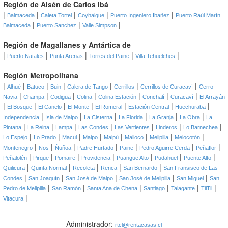
Región de Aisén de Carlos Ibá
|
|
|
|
|
Balmaceda
Caleta Tortel
Coyhaique
Puerto Ingeniero Ibañez
Puerto Raúl Marín
|
|
|
Balmaceda
Puerto Sanchez
Valle Simpson
Región de Magallanes y Antártica de
|
|
|
|
|
Puerto Natales
Punta Arenas
Torres del Paine
Villa Tehuelches
Región Metropolitana
|
|
|
|
|
|
|
Alhué
Batuco
Buin
Calera de Tango
Cerrillos
Cerrillos de Curacaví
Cerro
|
|
|
|
|
|
|
Navia
Champa
Codigua
Colina
Colina Estación
Conchalí
Curacaví
El Arrayán
|
|
|
|
|
|
|
El Bosque
El Canelo
El Monte
El Romeral
Estación Central
Huechuraba
|
|
|
|
|
|
Independencia
Isla de Maipo
La Cisterna
La Florida
La Granja
La Obra
La
|
|
|
|
|
|
|
Pintana
La Reina
Lampa
Las Condes
Las Vertientes
Linderos
Lo Barnechea
|
|
|
|
|
|
|
|
Lo Espejo
Lo Prado
Macul
Maipo
Maipú
Malloco
Melipilla
Melocotón
|
|
|
|
|
|
|
Montenegro
Nos
Ñuñoa
Padre Hurtado
Paine
Pedro Aguirre Cerda
Peñaflor
|
|
|
|
|
|
|
Peñalolén
Pirque
Pomaire
Providencia
Puangue Alto
Pudahuel
Puente Alto
|
|
|
|
|
Quilicura
Quinta Normal
Recoleta
Renca
San Bernardo
San Fransisco de Las
|
|
|
|
|
Condes
San Joaquín
San José de Maipo
San José de Melipilla
San Miguel
San
|
|
|
|
|
|
Pedro de Melipilla
San Ramón
Santa Ana de Chena
Santiago
Talagante
TilTil
|
Vitacura
Administrador:
rtcl@rentacasas.cl