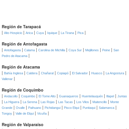
Región de Tarapacá
|
|
|
|
|
|
|
Alto Hospicio
Arica
Cuya
Iquique
La Tirana
Pica
Región de Antofagasta
|
|
|
|
|
|
|
Antofagasta
Calama
Carolina de Michilla
Coya Sur
Mejillones
Peine
San
|
Pedro de Atacama
Región de Atacama
|
|
|
|
|
|
|
|
Bahía Inglesa
Caldera
Chañaral
Copiapó
El Salvador
Huasco
La Angostura
|
Vallenar
Región de Coquimbo
|
|
|
|
|
|
|
Andacollo
Coquimbo
El Tome Alto
Guanaqueros
Huentelauquén
Illapel
Juntas
|
|
|
|
|
|
|
La Higuera
La Serena
Las Rojas
Las Tacas
Los Vilos
Maitencillo
Monte
|
|
|
|
|
|
|
Grande
Ovalle
Paihuano
Pichidangui
Pisco Elqui
Punitaqui
Salamanca
|
|
|
Tongoy
Valle de Elqui
Vicuña
Región de Valparaíso