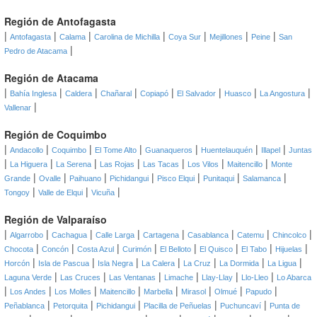
Región de Antofagasta
|
|
|
|
|
|
|
Antofagasta
Calama
Carolina de Michilla
Coya Sur
Mejillones
Peine
San
|
Pedro de Atacama
Región de Atacama
|
|
|
|
|
|
|
|
Bahía Inglesa
Caldera
Chañaral
Copiapó
El Salvador
Huasco
La Angostura
|
Vallenar
Región de Coquimbo
|
|
|
|
|
|
|
Andacollo
Coquimbo
El Tome Alto
Guanaqueros
Huentelauquén
Illapel
Juntas
|
|
|
|
|
|
|
La Higuera
La Serena
Las Rojas
Las Tacas
Los Vilos
Maitencillo
Monte
|
|
|
|
|
|
|
Grande
Ovalle
Paihuano
Pichidangui
Pisco Elqui
Punitaqui
Salamanca
|
|
|
Tongoy
Valle de Elqui
Vicuña
Región de Valparaíso
|
|
|
|
|
|
|
|
Algarrobo
Cachagua
Calle Larga
Cartagena
Casablanca
Catemu
Chincolco
|
|
|
|
|
|
|
|
Chocota
Concón
Costa Azul
Curimón
El Belloto
El Quisco
El Tabo
Hijuelas
|
|
|
|
|
|
|
Horcón
Isla de Pascua
Isla Negra
La Calera
La Cruz
La Dormida
La Ligua
|
|
|
|
|
|
Laguna Verde
Las Cruces
Las Ventanas
Limache
Llay-Llay
Llo-Lleo
Lo Abarca
|
|
|
|
|
|
|
|
Los Andes
Los Molles
Maitencillo
Marbella
Mirasol
Olmué
Papudo
|
|
|
|
|
Peñablanca
Petorquita
Pichidangui
Placilla de Peñuelas
Puchuncaví
Punta de