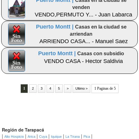
Puerto Montt |
Casas en la ciudad se
venden
VENDO,PERMUTO Y... - Juan Labarca
Puerto Montt |
Casas en la ciudad se
arriendan
ARRIENDO CASA... - Manuel Saez
Ojeda
Puerto Montt |
Casas con subsidio
VENDO CASA - Hector Saldivia
1
1 Paginas de 5
2
3
4
5
>
Ultimo >
Región de Tarapacá
|
|
|
|
|
|
|
Alto Hospicio
Arica
Cuya
Iquique
La Tirana
Pica