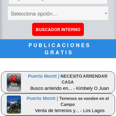
P U B L I C A C I O N E S
G R A T I S
Puerto Montt |
NECESITO ARRENDAR
CASA
Busco arriendo en... - Kimbely O Juan
Puerto Montt |
Terrenos se venden en el
Campo
Venta de terrenos y... - Los Lagos