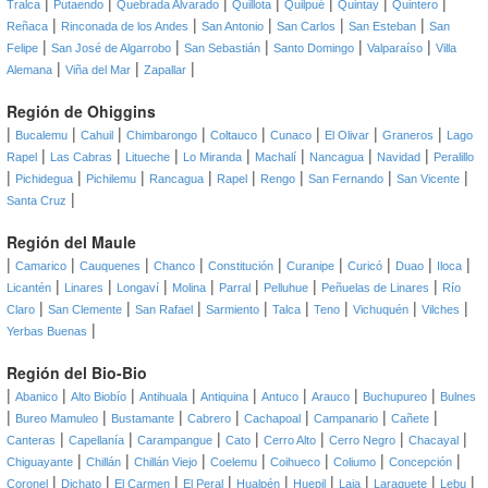
|
|
|
|
|
|
|
Tralca
Putaendo
Quebrada Alvarado
Quillota
Quilpué
Quintay
Quintero
|
|
|
|
|
Reñaca
Rinconada de los Andes
San Antonio
San Carlos
San Esteban
San
|
|
|
|
|
Felipe
San José de Algarrobo
San Sebastián
Santo Domingo
Valparaíso
Villa
|
|
|
Alemana
Viña del Mar
Zapallar
Región de Ohiggins
|
|
|
|
|
|
|
|
Bucalemu
Cahuil
Chimbarongo
Coltauco
Cunaco
El Olivar
Graneros
Lago
|
|
|
|
|
|
|
Rapel
Las Cabras
Litueche
Lo Miranda
Machalí
Nancagua
Navidad
Peralillo
|
|
|
|
|
|
|
|
Pichidegua
Pichilemu
Rancagua
Rapel
Rengo
San Fernando
San Vicente
|
Santa Cruz
Región del Maule
|
|
|
|
|
|
|
|
|
Camarico
Cauquenes
Chanco
Constitución
Curanipe
Curicó
Duao
Iloca
|
|
|
|
|
|
|
Licantén
Linares
Longaví
Molina
Parral
Pelluhue
Peñuelas de Linares
Río
|
|
|
|
|
|
|
|
Claro
San Clemente
San Rafael
Sarmiento
Talca
Teno
Vichuquén
Vilches
|
Yerbas Buenas
Región del Bio-Bio
|
|
|
|
|
|
|
|
Abanico
Alto Biobío
Antihuala
Antiquina
Antuco
Arauco
Buchupureo
Bulnes
|
|
|
|
|
|
|
Bureo Mamuleo
Bustamante
Cabrero
Cachapoal
Campanario
Cañete
|
|
|
|
|
|
|
Canteras
Capellanía
Carampangue
Cato
Cerro Alto
Cerro Negro
Chacayal
|
|
|
|
|
|
|
Chiguayante
Chillán
Chillán Viejo
Coelemu
Coihueco
Coliumo
Concepción
|
|
|
|
|
|
|
|
|
Coronel
Dichato
El Carmen
El Peral
Hualpén
Huepil
Laja
Laraquete
Lebu