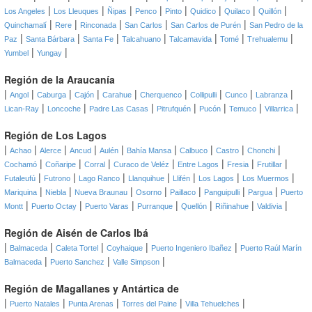
|
|
|
|
|
|
|
|
Los Angeles
Los Lleuques
Ñipas
Penco
Pinto
Quidico
Quilaco
Quillón
|
|
|
|
|
Quinchamalí
Rere
Rinconada
San Carlos
San Carlos de Purén
San Pedro de la
|
|
|
|
|
|
|
Paz
Santa Bárbara
Santa Fe
Talcahuano
Talcamavida
Tomé
Trehualemu
|
|
Yumbel
Yungay
Región de la Araucanía
|
|
|
|
|
|
|
|
|
Angol
Caburga
Cajón
Carahue
Cherquenco
Collipulli
Cunco
Labranza
|
|
|
|
|
|
|
Lican-Ray
Loncoche
Padre Las Casas
Pitrufquén
Pucón
Temuco
Villarrica
Región de Los Lagos
|
|
|
|
|
|
|
|
|
Achao
Alerce
Ancud
Aulén
Bahía Mansa
Calbuco
Castro
Chonchi
|
|
|
|
|
|
|
Cochamó
Coñaripe
Corral
Curaco de Veléz
Entre Lagos
Fresia
Frutillar
|
|
|
|
|
|
|
Futaleufú
Futrono
Lago Ranco
Llanquihue
Llifén
Los Lagos
Los Muermos
|
|
|
|
|
|
|
Mariquina
Niebla
Nueva Braunau
Osorno
Paillaco
Panguipulli
Pargua
Puerto
|
|
|
|
|
|
|
Montt
Puerto Octay
Puerto Varas
Purranque
Quellón
Riñinahue
Valdivia
Región de Aisén de Carlos Ibá
|
|
|
|
|
Balmaceda
Caleta Tortel
Coyhaique
Puerto Ingeniero Ibañez
Puerto Raúl Marín
|
|
|
Balmaceda
Puerto Sanchez
Valle Simpson
Región de Magallanes y Antártica de
|
|
|
|
|
Puerto Natales
Punta Arenas
Torres del Paine
Villa Tehuelches