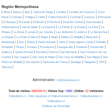
Región Metropolitana
|
|
|
|
|
|
|
Alhué
Batuco
Buin
Calera de Tango
Cerrillos
Cerrillos de Curacaví
Cerro
|
|
|
|
|
|
|
Navia
Champa
Codigua
Colina
Colina Estación
Conchalí
Curacaví
El Arrayán
|
|
|
|
|
|
|
El Bosque
El Canelo
El Monte
El Romeral
Estación Central
Huechuraba
|
|
|
|
|
|
Independencia
Isla de Maipo
La Cisterna
La Florida
La Granja
La Obra
La
|
|
|
|
|
|
|
Pintana
La Reina
Lampa
Las Condes
Las Vertientes
Linderos
Lo Barnechea
|
|
|
|
|
|
|
|
Lo Espejo
Lo Prado
Macul
Maipo
Maipú
Malloco
Melipilla
Melocotón
|
|
|
|
|
|
|
Montenegro
Nos
Ñuñoa
Padre Hurtado
Paine
Pedro Aguirre Cerda
Peñaflor
|
|
|
|
|
|
|
Peñalolén
Pirque
Pomaire
Providencia
Puangue Alto
Pudahuel
Puente Alto
|
|
|
|
|
Quilicura
Quinta Normal
Recoleta
Renca
San Bernardo
San Fransisco de Las
|
|
|
|
|
Condes
San Joaquín
San José de Maipo
San José de Melipilla
San Miguel
San
|
|
|
|
|
|
Pedro de Melipilla
San Ramón
Santa Ana de Chena
Santiago
Talagante
TilTil
|
Vitacura
Administrador:
rtcl@rentacasas.cl
Total de visitas:
68830616
|
Visitas hoy:
1680
|
Online:
52
visitantes
Chileoficios.cl
- Chile-repuestos.cl
Chileserviciotecnico.cl
- Chilesoluciones.cl
-
Chilevalioso.cl
Políticas de Privacidad