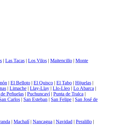
s
|
Las Tacas
|
Los Vilos
|
Maitencillo
|
Monte
món
|
El Belloto
|
El Quisco
|
El Tabo
|
Hijuelas
|
nas
|
Limache
|
Llay-Llay
|
Llo-Lleo
|
Lo Abarca
|
a de Peñuelas
|
Puchuncaví
|
Punta de Tralca
|
San Carlos
|
San Esteban
|
San Felipe
|
San José de
randa
|
Machalí
|
Nancagua
|
Navidad
|
Peralillo
|