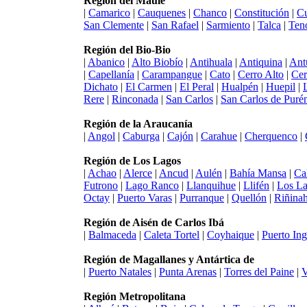
Región del Maule
|
Camarico
|
Cauquenes
|
Chanco
|
Constitución
|
Cu
San Clemente
|
San Rafael
|
Sarmiento
|
Talca
|
Ten
Región del Bio-Bio
|
Abanico
|
Alto Biobío
|
Antihuala
|
Antiquina
|
Ant
|
Capellanía
|
Carampangue
|
Cato
|
Cerro Alto
|
Cer
Dichato
|
El Carmen
|
El Peral
|
Hualpén
|
Huepil
|
Rere
|
Rinconada
|
San Carlos
|
San Carlos de Puré
Región de la Araucanía
|
Angol
|
Caburga
|
Cajón
|
Carahue
|
Cherquenco
|
Región de Los Lagos
|
Achao
|
Alerce
|
Ancud
|
Aulén
|
Bahía Mansa
|
Ca
Futrono
|
Lago Ranco
|
Llanquihue
|
Llifén
|
Los L
Octay
|
Puerto Varas
|
Purranque
|
Quellón
|
Riñina
Región de Aisén de Carlos Ibá
|
Balmaceda
|
Caleta Tortel
|
Coyhaique
|
Puerto Ing
Región de Magallanes y Antártica de
|
Puerto Natales
|
Punta Arenas
|
Torres del Paine
|
V
Región Metropolitana