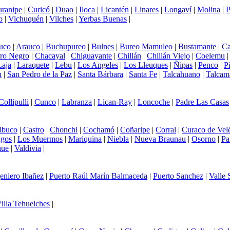
ranipe
|
Curicó
|
Duao
|
Iloca
|
Licantén
|
Linares
|
Longaví
|
Molina
|
P
o
|
Vichuquén
|
Vilches
|
Yerbas Buenas
|
uco
|
Arauco
|
Buchupureo
|
Bulnes
|
Bureo Mamuleo
|
Bustamante
|
Ca
ro Negro
|
Chacayal
|
Chiguayante
|
Chillán
|
Chillán Viejo
|
Coelemu
Laja
|
Laraquete
|
Lebu
|
Los Angeles
|
Los Lleuques
|
Ñipas
|
Penco
|
P
n
|
San Pedro de la Paz
|
Santa Bárbara
|
Santa Fe
|
Talcahuano
|
Talcam
Collipulli
|
Cunco
|
Labranza
|
Lican-Ray
|
Loncoche
|
Padre Las Casas
lbuco
|
Castro
|
Chonchi
|
Cochamó
|
Coñaripe
|
Corral
|
Curaco de Vel
agos
|
Los Muermos
|
Mariquina
|
Niebla
|
Nueva Braunau
|
Osorno
|
Pa
hue
|
Valdivia
|
eniero Ibañez
|
Puerto Raúl Marín Balmaceda
|
Puerto Sanchez
|
Valle
illa Tehuelches
|