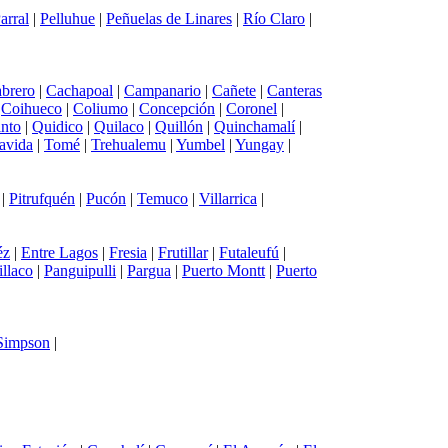
arral
|
Pelluhue
|
Peñuelas de Linares
|
Río Claro
|
brero
|
Cachapoal
|
Campanario
|
Cañete
|
Canteras
|
Coihueco
|
Coliumo
|
Concepción
|
Coronel
|
into
|
Quidico
|
Quilaco
|
Quillón
|
Quinchamalí
|
avida
|
Tomé
|
Trehualemu
|
Yumbel
|
Yungay
|
|
Pitrufquén
|
Pucón
|
Temuco
|
Villarrica
|
éz
|
Entre Lagos
|
Fresia
|
Frutillar
|
Futaleufú
|
illaco
|
Panguipulli
|
Pargua
|
Puerto Montt
|
Puerto
 Simpson
|