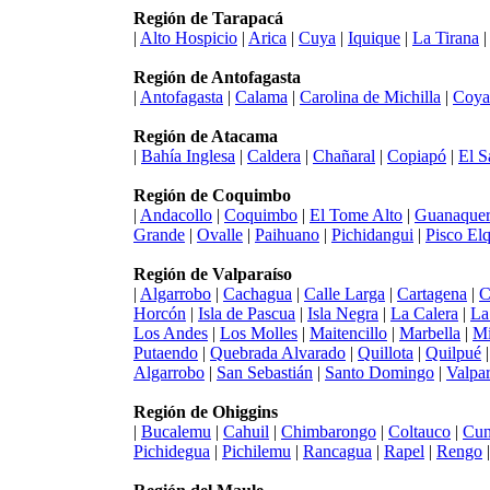
Región de Tarapacá
|
Alto Hospicio
|
Arica
|
Cuya
|
Iquique
|
La Tirana
Región de Antofagasta
|
Antofagasta
|
Calama
|
Carolina de Michilla
|
Coya
Región de Atacama
|
Bahía Inglesa
|
Caldera
|
Chañaral
|
Copiapó
|
El S
Región de Coquimbo
|
Andacollo
|
Coquimbo
|
El Tome Alto
|
Guanaquer
Grande
|
Ovalle
|
Paihuano
|
Pichidangui
|
Pisco Elq
Región de Valparaíso
|
Algarrobo
|
Cachagua
|
Calle Larga
|
Cartagena
|
C
Horcón
|
Isla de Pascua
|
Isla Negra
|
La Calera
|
La
Los Andes
|
Los Molles
|
Maitencillo
|
Marbella
|
Mi
Putaendo
|
Quebrada Alvarado
|
Quillota
|
Quilpué
Algarrobo
|
San Sebastián
|
Santo Domingo
|
Valpar
Región de Ohiggins
|
Bucalemu
|
Cahuil
|
Chimbarongo
|
Coltauco
|
Cun
Pichidegua
|
Pichilemu
|
Rancagua
|
Rapel
|
Rengo