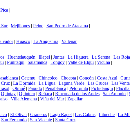
|
Pica
|
 Sur
|
Mejillones
|
Peine
|
San Pedro de Atacama
|
alvador
|
Huasco
|
La Angostura
|
Vallenar
|
os
|
Huentelauquén
|
Illapel
|
Juntas
|
La Higuera
|
La Serena
|
Las Roja
ui
|
Punitaqui
|
Salamanca
|
Tongoy
|
Valle de Elqui
|
Vicuña
|
asablanca
|
Catemu
|
Chincolco
|
Chocota
|
Concón
|
Costa Azul
|
Curi
 Cruz
|
La Dormida
|
La Ligua
|
Laguna Verde
|
Las Cruces
|
Las Venta
rasol
|
Olmué
|
Papudo
|
Peñablanca
|
Petorquita
|
Pichidangui
|
Placill
|
Quintay
|
Quintero
|
Reñaca
|
Rinconada de los Andes
|
San Antonio
|
aíso
|
Villa Alemana
|
Viña del Mar
|
Zapallar
|
aco
|
El Olivar
|
Graneros
|
Lago Rapel
|
Las Cabras
|
Litueche
|
Lo Mi
|
San Fernando
|
San Vicente
|
Santa Cruz
|