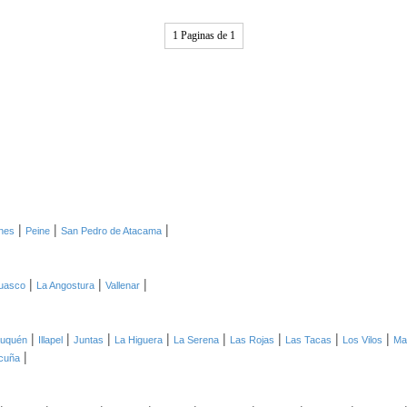
1 Paginas de 1
|
|
|
ones
Peine
San Pedro de Atacama
|
|
|
uasco
La Angostura
Vallenar
|
|
|
|
|
|
|
|
auquén
Illapel
Juntas
La Higuera
La Serena
Las Rojas
Las Tacas
Los Vilos
Mai
|
cuña