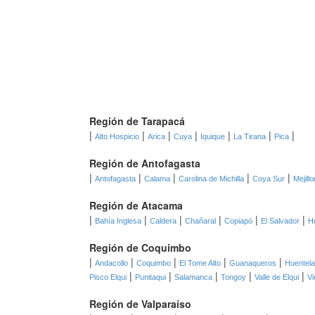
Región de Tarapacá
|
|
|
|
|
|
|
Alto Hospicio
Arica
Cuya
Iquique
La Tirana
Pica
Región de Antofagasta
|
|
|
|
|
Antofagasta
Calama
Carolina de Michilla
Coya Sur
Mejill
Región de Atacama
|
|
|
|
|
|
Bahía Inglesa
Caldera
Chañaral
Copiapó
El Salvador
H
Región de Coquimbo
|
|
|
|
|
Andacollo
Coquimbo
El Tome Alto
Guanaqueros
Huentel
|
|
|
|
|
Pisco Elqui
Punitaqui
Salamanca
Tongoy
Valle de Elqui
Vi
Región de Valparaíso