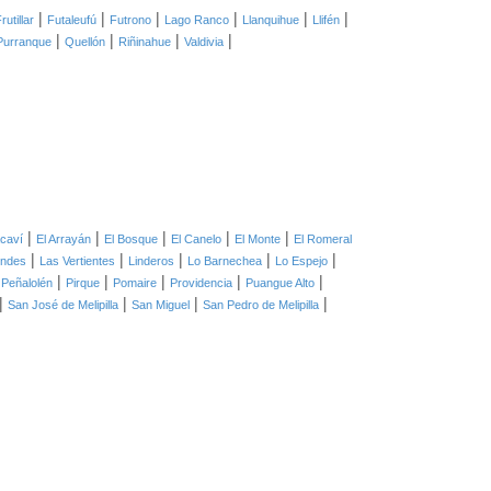
|
|
|
|
|
|
rutillar
Futaleufú
Futrono
Lago Ranco
Llanquihue
Llifén
|
|
|
|
Purranque
Quellón
Riñinahue
Valdivia
|
|
|
|
|
caví
El Arrayán
El Bosque
El Canelo
El Monte
El Romeral
|
|
|
|
|
ondes
Las Vertientes
Linderos
Lo Barnechea
Lo Espejo
|
|
|
|
|
|
Peñalolén
Pirque
Pomaire
Providencia
Puangue Alto
|
|
|
|
San José de Melipilla
San Miguel
San Pedro de Melipilla