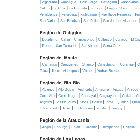
|
|
|
|
|
Algarrobo
Cachagua
Calle Larga
Cartagena
Casablanca
|
|
|
|
|
Calera
La Cruz
La Dormida
La Ligua
Laguna Verde
Las 
|
|
|
|
Peñablanca
Petorquita
Pichidangui
Placilla de Peñuelas
Pu
|
|
|
San Carlos
San Esteban
San Felipe
San José de Algarrobo
Región de Ohiggins
|
|
|
|
|
|
Bucalemu
Cahuil
Chimbarongo
Coltauco
Cunaco
El Oli
|
|
|
|
|
Rengo
San Fernando
San Vicente
Santa Cruz
Región del Maule
|
|
|
|
|
|
Camarico
Cauquenes
Chanco
Constitución
Curanipe
C
|
|
|
|
|
Talca
Teno
Vichuquén
Vilches
Yerbas Buenas
Región del Bio-Bio
|
|
|
|
|
|
Abanico
Alto Biobío
Antihuala
Antiquina
Antuco
Arauco
|
|
|
|
|
Cerro Alto
Cerro Negro
Chacayal
Chiguayante
Chillán
Ch
|
|
|
|
|
|
Angeles
Los Lleuques
Ñipas
Penco
Pinto
Quidico
Quil
|
|
|
|
|
Talcamavida
Tomé
Trehualemu
Yumbel
Yungay
Región de la Araucanía
|
|
|
|
|
|
|
Angol
Caburga
Cajón
Carahue
Cherquenco
Collipulli
Región de Los Lagos