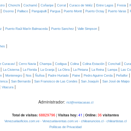
|
|
|
|
|
|
|
|
tro
Chonchi
Cochamó
Coñaripe
Corral
Curaco de Veléz
Entre Lagos
Fresia
F
|
|
|
|
|
|
|
|
Osorno
Paillaco
Panguipulli
Pargua
Puerto Montt
Puerto Octay
Puerto Varas
|
|
|
|
ez
Puerto Raúl Marín Balmaceda
Puerto Sanchez
Valle Simpson
|
ches
|
|
|
|
|
|
|
de Curacaví
Cerro Navia
Champa
Codigua
Colina
Colina Estación
Conchalí
Cura
|
|
|
|
|
|
|
|
La Cisterna
La Florida
La Granja
La Obra
La Pintana
La Reina
Lampa
Las C
|
|
|
|
|
|
|
ón
Montenegro
Nos
Ñuñoa
Padre Hurtado
Paine
Pedro Aguirre Cerda
Peñaflor
|
|
|
|
Renca
San Bernardo
San Fransisco de Las Condes
San Joaquín
San José de Maipo
|
|
Vitacura
Administrador:
rtcl@rentacasas.cl
Total de visitas:
68829796
|
Visitas hoy:
41
|
Online:
36
visitantes
Venezuelaoficios.com.ve
- Venezuelaventas.com.ve
- chileanuncios.cl
- chileartistas.cl
Políticas de Privacidad