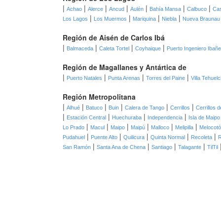
|
|
|
|
|
|
|
Achao
Alerce
Ancud
Aulén
Bahía Mansa
Calbuco
Cas
|
|
|
|
Los Lagos
Los Muermos
Mariquina
Niebla
Nueva Braunau
Región de Aisén de Carlos Ibá
|
|
|
|
Balmaceda
Caleta Tortel
Coyhaique
Puerto Ingeniero Ibañ
Región de Magallanes y Antártica de
|
|
|
|
Puerto Natales
Punta Arenas
Torres del Paine
Villa Tehuel
Región Metropolitana
|
|
|
|
|
|
Alhué
Batuco
Buin
Calera de Tango
Cerrillos
Cerrillos 
|
|
|
|
Estación Central
Huechuraba
Independencia
Isla de Maipo
|
|
|
|
|
|
Lo Prado
Macul
Maipo
Maipú
Malloco
Melipilla
Melocot
|
|
|
|
|
Pudahuel
Puente Alto
Quilicura
Quinta Normal
Recoleta
|
|
|
|
San Ramón
Santa Ana de Chena
Santiago
Talagante
TilTil