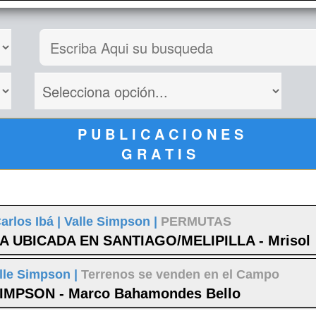
P U B L I C A C I O N E S
G R A T I S
arlos Ibá |
Valle Simpson |
PERMUTAS
UBICADA EN SANTIAGO/MELIPILLA - Mrisol
lle Simpson |
Terrenos se venden en el Campo
MPSON - Marco Bahamondes Bello