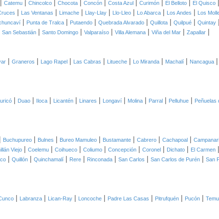
|
|
|
|
|
|
|
|
Catemu
Chincolco
Chocota
Concón
Costa Azul
Curimón
El Belloto
El Quisco
|
|
|
|
|
|
|
Cruces
Las Ventanas
Limache
Llay-Llay
Llo-Lleo
Lo Abarca
Los Andes
Los Moll
|
|
|
|
|
|
chuncaví
Punta de Tralca
Putaendo
Quebrada Alvarado
Quillota
Quilpué
Quintay
|
|
|
|
|
|
|
San Sebastián
Santo Domingo
Valparaíso
Villa Alemana
Viña del Mar
Zapallar
|
|
|
|
|
|
|
var
Graneros
Lago Rapel
Las Cabras
Litueche
Lo Miranda
Machalí
Nancagua
|
|
|
|
|
|
|
|
|
uricó
Duao
Iloca
Licantén
Linares
Longaví
Molina
Parral
Pelluhue
Peñuelas 
|
|
|
|
|
|
|
Buchupureo
Bulnes
Bureo Mamuleo
Bustamante
Cabrero
Cachapoal
Campanar
|
|
|
|
|
|
|
illán Viejo
Coelemu
Coihueco
Coliumo
Concepción
Coronel
Dichato
El Carmen
|
|
|
|
|
|
|
aco
Quillón
Quinchamalí
Rere
Rinconada
San Carlos
San Carlos de Purén
San P
|
|
|
|
|
|
|
Cunco
Labranza
Lican-Ray
Loncoche
Padre Las Casas
Pitrufquén
Pucón
Temu