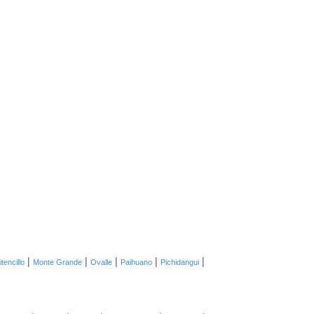
|
|
|
|
|
tencillo
Monte Grande
Ovalle
Paihuano
Pichidangui