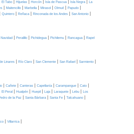
|
|
|
|
|
|
El Tabo
Hijuelas
Horcón
Isla de Pascua
Isla Negra
La
|
|
|
|
|
|
es
Maitencillo
Marbella
Mirasol
Olmué
Papudo
|
|
|
|
|
Quintero
Reñaca
Rinconada de los Andes
San Antonio
|
|
|
|
|
|
Navidad
Peralillo
Pichidegua
Pichilemu
Rancagua
Rapel
|
|
|
|
|
de Linares
Río Claro
San Clemente
San Rafael
Sarmiento
|
|
|
|
|
|
io
Cañete
Canteras
Capellanía
Carampangue
Cato
|
|
|
|
|
|
|
El Peral
Hualpén
Huepil
Laja
Laraquete
Lebu
Los
|
|
|
|
edro de la Paz
Santa Bárbara
Santa Fe
Talcahuano
|
|
co
Villarrica