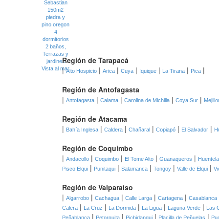
Región de Tarapacá
|
|
|
|
|
|
|
Alto Hospicio
Arica
Cuya
Iquique
La Tirana
Pica
Región de Antofagasta
|
|
|
|
|
Antofagasta
Calama
Carolina de Michilla
Coya Sur
Mejill
Región de Atacama
|
|
|
|
|
|
Bahía Inglesa
Caldera
Chañaral
Copiapó
El Salvador
H
Región de Coquimbo
|
|
|
|
|
Andacollo
Coquimbo
El Tome Alto
Guanaqueros
Huentel
|
|
|
|
|
Pisco Elqui
Punitaqui
Salamanca
Tongoy
Valle de Elqui
Vi
Región de Valparaíso
|
|
|
|
|
Algarrobo
Cachagua
Calle Larga
Cartagena
Casablanca
|
|
|
|
|
Calera
La Cruz
La Dormida
La Ligua
Laguna Verde
Las 
|
|
|
|
Peñablanca
Petorquita
Pichidangui
Placilla de Peñuelas
Pu