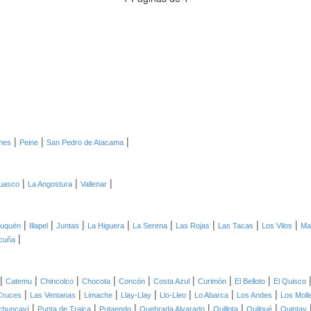
|
|
|
ones
Peine
San Pedro de Atacama
|
|
|
uasco
La Angostura
Vallenar
|
|
|
|
|
|
|
|
auquén
Illapel
Juntas
La Higuera
La Serena
Las Rojas
Las Tacas
Los Vilos
Mai
|
cuña
|
|
|
|
|
|
|
|
Catemu
Chincolco
Chocota
Concón
Costa Azul
Curimón
El Belloto
El Quisco
|
|
|
|
|
|
|
Cruces
Las Ventanas
Limache
Llay-Llay
Llo-Lleo
Lo Abarca
Los Andes
Los Moll
|
|
|
|
|
|
chuncaví
Punta de Tralca
Putaendo
Quebrada Alvarado
Quillota
Quilpué
Quintay