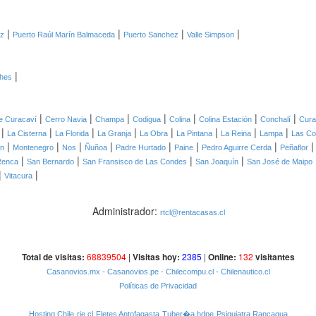
|
|
|
|
ez
Puerto Raúl Marín Balmaceda
Puerto Sanchez
Valle Simpson
|
ches
|
|
|
|
|
|
|
de Curacaví
Cerro Navia
Champa
Codigua
Colina
Colina Estación
Conchalí
Cura
|
|
|
|
|
|
|
|
La Cisterna
La Florida
La Granja
La Obra
La Pintana
La Reina
Lampa
Las C
|
|
|
|
|
|
|
ón
Montenegro
Nos
Ñuñoa
Padre Hurtado
Paine
Pedro Aguirre Cerda
Peñaflor
|
|
|
|
Renca
San Bernardo
San Fransisco de Las Condes
San Joaquín
San José de Maipo
|
|
Vitacura
Administrador:
rtcl@rentacasas.cl
Total de visitas:
68839504
|
Visitas hoy:
2385
|
Online:
132
visitantes
Casanovios.mx
- Casanovios.pe
- Chilecompu.cl
- Chilenautico.cl
Políticas de Privacidad
Hosting Chile
rie.cl
Fletes Antofagasta
Tuber�a hdpe
Psiquiatra Rancagua