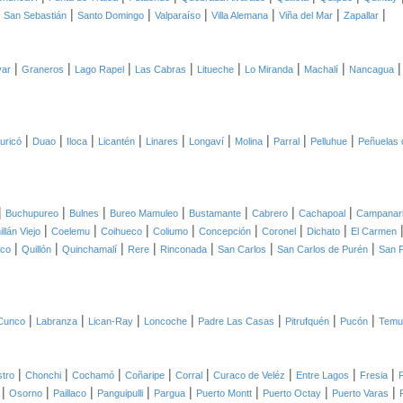
|
|
|
|
|
|
|
San Sebastián
Santo Domingo
Valparaíso
Villa Alemana
Viña del Mar
Zapallar
|
|
|
|
|
|
|
var
Graneros
Lago Rapel
Las Cabras
Litueche
Lo Miranda
Machalí
Nancagua
|
|
|
|
|
|
|
|
|
uricó
Duao
Iloca
Licantén
Linares
Longaví
Molina
Parral
Pelluhue
Peñuelas 
|
|
|
|
|
|
|
Buchupureo
Bulnes
Bureo Mamuleo
Bustamante
Cabrero
Cachapoal
Campanar
|
|
|
|
|
|
|
illán Viejo
Coelemu
Coihueco
Coliumo
Concepción
Coronel
Dichato
El Carmen
|
|
|
|
|
|
|
aco
Quillón
Quinchamalí
Rere
Rinconada
San Carlos
San Carlos de Purén
San P
|
|
|
|
|
|
|
Cunco
Labranza
Lican-Ray
Loncoche
Padre Las Casas
Pitrufquén
Pucón
Temu
|
|
|
|
|
|
|
|
tro
Chonchi
Cochamó
Coñaripe
Corral
Curaco de Veléz
Entre Lagos
Fresia
F
|
|
|
|
|
|
|
|
Osorno
Paillaco
Panguipulli
Pargua
Puerto Montt
Puerto Octay
Puerto Varas