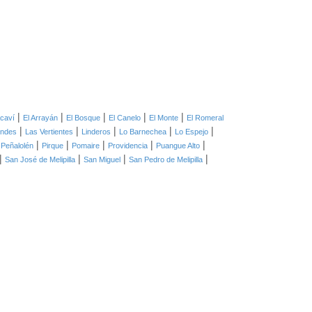
|
|
|
|
|
caví
El Arrayán
El Bosque
El Canelo
El Monte
El Romeral
|
|
|
|
|
ondes
Las Vertientes
Linderos
Lo Barnechea
Lo Espejo
|
|
|
|
|
|
Peñalolén
Pirque
Pomaire
Providencia
Puangue Alto
|
|
|
|
San José de Melipilla
San Miguel
San Pedro de Melipilla