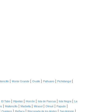
|
|
|
|
|
tencillo
Monte Grande
Ovalle
Paihuano
Pichidangui
|
|
|
|
|
|
El Tabo
Hijuelas
Horcón
Isla de Pascua
Isla Negra
La
|
|
|
|
|
|
es
Maitencillo
Marbella
Mirasol
Olmué
Papudo
|
|
|
|
|
Quintero
Reñaca
Rinconada de los Andes
San Antonio