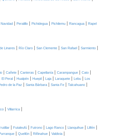
|
|
|
|
|
|
Navidad
Peralillo
Pichidegua
Pichilemu
Rancagua
Rapel
|
|
|
|
|
de Linares
Río Claro
San Clemente
San Rafael
Sarmiento
|
|
|
|
|
|
io
Cañete
Canteras
Capellanía
Carampangue
Cato
|
|
|
|
|
|
|
El Peral
Hualpén
Huepil
Laja
Laraquete
Lebu
Los
|
|
|
|
edro de la Paz
Santa Bárbara
Santa Fe
Talcahuano
|
|
co
Villarrica
|
|
|
|
|
|
rutillar
Futaleufú
Futrono
Lago Ranco
Llanquihue
Llifén
|
|
|
|
Purranque
Quellón
Riñinahue
Valdivia