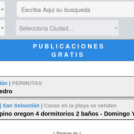
P U B L I C A C I O N E S
G R A T I S
ián |
PERMUTAS
edro
|
San Sebastián |
Casas en la playa se venden
pino oregon 4 dormitorios 2 baños - Domingo 
1 Paginas de 1