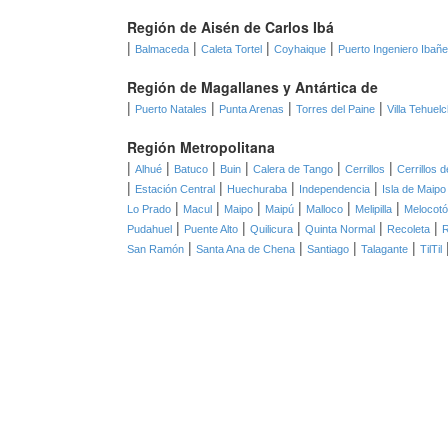
Región de Aisén de Carlos Ibá
|
|
|
|
Balmaceda
Caleta Tortel
Coyhaique
Puerto Ingeniero Ibañ
Región de Magallanes y Antártica de
|
|
|
|
Puerto Natales
Punta Arenas
Torres del Paine
Villa Tehuel
Región Metropolitana
|
|
|
|
|
|
Alhué
Batuco
Buin
Calera de Tango
Cerrillos
Cerrillos 
|
|
|
|
Estación Central
Huechuraba
Independencia
Isla de Maipo
|
|
|
|
|
|
Lo Prado
Macul
Maipo
Maipú
Malloco
Melipilla
Melocot
|
|
|
|
|
Pudahuel
Puente Alto
Quilicura
Quinta Normal
Recoleta
|
|
|
|
San Ramón
Santa Ana de Chena
Santiago
Talagante
TilTil