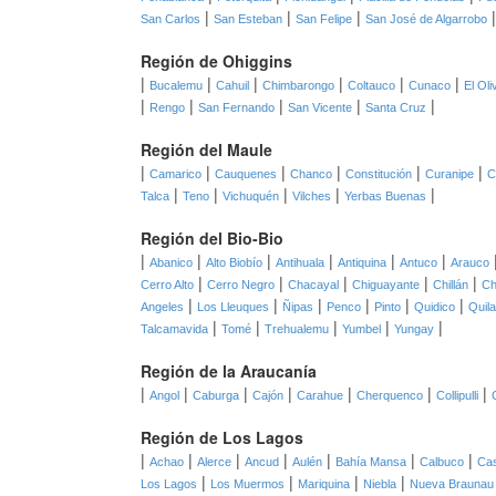
|
|
|
San Carlos
San Esteban
San Felipe
San José de Algarrobo
Región de Ohiggins
|
|
|
|
|
|
Bucalemu
Cahuil
Chimbarongo
Coltauco
Cunaco
El Oli
|
|
|
|
|
Rengo
San Fernando
San Vicente
Santa Cruz
Región del Maule
|
|
|
|
|
|
Camarico
Cauquenes
Chanco
Constitución
Curanipe
C
|
|
|
|
|
Talca
Teno
Vichuquén
Vilches
Yerbas Buenas
Región del Bio-Bio
|
|
|
|
|
|
Abanico
Alto Biobío
Antihuala
Antiquina
Antuco
Arauco
|
|
|
|
|
Cerro Alto
Cerro Negro
Chacayal
Chiguayante
Chillán
Ch
|
|
|
|
|
|
Angeles
Los Lleuques
Ñipas
Penco
Pinto
Quidico
Quil
|
|
|
|
|
Talcamavida
Tomé
Trehualemu
Yumbel
Yungay
Región de la Araucanía
|
|
|
|
|
|
|
Angol
Caburga
Cajón
Carahue
Cherquenco
Collipulli
Región de Los Lagos
|
|
|
|
|
|
|
Achao
Alerce
Ancud
Aulén
Bahía Mansa
Calbuco
Cas
|
|
|
|
Los Lagos
Los Muermos
Mariquina
Niebla
Nueva Braunau