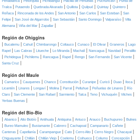
|
|
|
|
|
Peñablanca
Petorquita
Pichidangui
Placilla de Peñuelas
Puchuncaví
Punta de
|
|
|
|
|
|
|
Tralca
Putaendo
Quebrada Alvarado
Quillota
Quilpué
Quintay
Quintero
|
|
|
|
|
Reñaca
Rinconada de los Andes
San Antonio
San Carlos
San Esteban
San
|
|
|
|
|
Felipe
San José de Algarrobo
San Sebastián
Santo Domingo
Valparaíso
Villa
|
|
|
Alemana
Viña del Mar
Zapallar
Región de Ohiggins
|
|
|
|
|
|
|
|
Bucalemu
Cahuil
Chimbarongo
Coltauco
Cunaco
El Olivar
Graneros
Lago
|
|
|
|
|
|
|
Rapel
Las Cabras
Litueche
Lo Miranda
Machalí
Nancagua
Navidad
Peralillo
|
|
|
|
|
|
|
|
Pichidegua
Pichilemu
Rancagua
Rapel
Rengo
San Fernando
San Vicente
|
Santa Cruz
Región del Maule
|
|
|
|
|
|
|
|
|
Camarico
Cauquenes
Chanco
Constitución
Curanipe
Curicó
Duao
Iloca
|
|
|
|
|
|
|
Licantén
Linares
Longaví
Molina
Parral
Pelluhue
Peñuelas de Linares
Río
|
|
|
|
|
|
|
|
Claro
San Clemente
San Rafael
Sarmiento
Talca
Teno
Vichuquén
Vilches
|
Yerbas Buenas
Región del Bio-Bio
|
|
|
|
|
|
|
|
Abanico
Alto Biobío
Antihuala
Antiquina
Antuco
Arauco
Buchupureo
Bulnes
|
|
|
|
|
|
|
Bureo Mamuleo
Bustamante
Cabrero
Cachapoal
Campanario
Cañete
|
|
|
|
|
|
|
Canteras
Capellanía
Carampangue
Cato
Cerro Alto
Cerro Negro
Chacayal
|
|
|
|
|
|
|
Chiguayante
Chillán
Chillán Viejo
Coelemu
Coihueco
Coliumo
Concepción