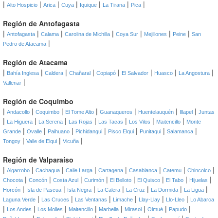
|
|
|
|
|
|
|
Alto Hospicio
Arica
Cuya
Iquique
La Tirana
Pica
Región de Antofagasta
|
|
|
|
|
|
|
Antofagasta
Calama
Carolina de Michilla
Coya Sur
Mejillones
Peine
San
|
Pedro de Atacama
Región de Atacama
|
|
|
|
|
|
|
|
Bahía Inglesa
Caldera
Chañaral
Copiapó
El Salvador
Huasco
La Angostura
|
Vallenar
Región de Coquimbo
|
|
|
|
|
|
|
Andacollo
Coquimbo
El Tome Alto
Guanaqueros
Huentelauquén
Illapel
Juntas
|
|
|
|
|
|
|
La Higuera
La Serena
Las Rojas
Las Tacas
Los Vilos
Maitencillo
Monte
|
|
|
|
|
|
|
Grande
Ovalle
Paihuano
Pichidangui
Pisco Elqui
Punitaqui
Salamanca
|
|
|
Tongoy
Valle de Elqui
Vicuña
Región de Valparaíso
|
|
|
|
|
|
|
|
Algarrobo
Cachagua
Calle Larga
Cartagena
Casablanca
Catemu
Chincolco
|
|
|
|
|
|
|
|
Chocota
Concón
Costa Azul
Curimón
El Belloto
El Quisco
El Tabo
Hijuelas
|
|
|
|
|
|
|
Horcón
Isla de Pascua
Isla Negra
La Calera
La Cruz
La Dormida
La Ligua
|
|
|
|
|
|
Laguna Verde
Las Cruces
Las Ventanas
Limache
Llay-Llay
Llo-Lleo
Lo Abarca
|
|
|
|
|
|
|
|
Los Andes
Los Molles
Maitencillo
Marbella
Mirasol
Olmué
Papudo