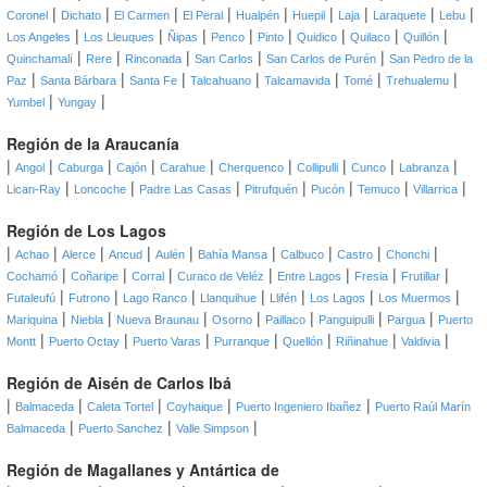
|
|
|
|
|
|
|
|
|
Coronel
Dichato
El Carmen
El Peral
Hualpén
Huepil
Laja
Laraquete
Lebu
|
|
|
|
|
|
|
|
Los Angeles
Los Lleuques
Ñipas
Penco
Pinto
Quidico
Quilaco
Quillón
|
|
|
|
|
Quinchamalí
Rere
Rinconada
San Carlos
San Carlos de Purén
San Pedro de la
|
|
|
|
|
|
|
Paz
Santa Bárbara
Santa Fe
Talcahuano
Talcamavida
Tomé
Trehualemu
|
|
Yumbel
Yungay
Región de la Araucanía
|
|
|
|
|
|
|
|
|
Angol
Caburga
Cajón
Carahue
Cherquenco
Collipulli
Cunco
Labranza
|
|
|
|
|
|
|
Lican-Ray
Loncoche
Padre Las Casas
Pitrufquén
Pucón
Temuco
Villarrica
Región de Los Lagos
|
|
|
|
|
|
|
|
|
Achao
Alerce
Ancud
Aulén
Bahía Mansa
Calbuco
Castro
Chonchi
|
|
|
|
|
|
|
Cochamó
Coñaripe
Corral
Curaco de Veléz
Entre Lagos
Fresia
Frutillar
|
|
|
|
|
|
|
Futaleufú
Futrono
Lago Ranco
Llanquihue
Llifén
Los Lagos
Los Muermos
|
|
|
|
|
|
|
Mariquina
Niebla
Nueva Braunau
Osorno
Paillaco
Panguipulli
Pargua
Puerto
|
|
|
|
|
|
|
Montt
Puerto Octay
Puerto Varas
Purranque
Quellón
Riñinahue
Valdivia
Región de Aisén de Carlos Ibá
|
|
|
|
|
Balmaceda
Caleta Tortel
Coyhaique
Puerto Ingeniero Ibañez
Puerto Raúl Marín
|
|
|
Balmaceda
Puerto Sanchez
Valle Simpson
Región de Magallanes y Antártica de