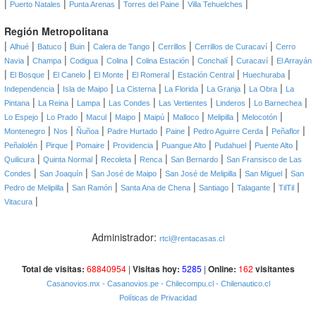
|
|
|
|
|
Puerto Natales
Punta Arenas
Torres del Paine
Villa Tehuelches
Región Metropolitana
|
|
|
|
|
|
|
Alhué
Batuco
Buin
Calera de Tango
Cerrillos
Cerrillos de Curacaví
Cerro
|
|
|
|
|
|
|
Navia
Champa
Codigua
Colina
Colina Estación
Conchalí
Curacaví
El Arrayán
|
|
|
|
|
|
|
El Bosque
El Canelo
El Monte
El Romeral
Estación Central
Huechuraba
|
|
|
|
|
|
Independencia
Isla de Maipo
La Cisterna
La Florida
La Granja
La Obra
La
|
|
|
|
|
|
|
Pintana
La Reina
Lampa
Las Condes
Las Vertientes
Linderos
Lo Barnechea
|
|
|
|
|
|
|
|
Lo Espejo
Lo Prado
Macul
Maipo
Maipú
Malloco
Melipilla
Melocotón
|
|
|
|
|
|
|
Montenegro
Nos
Ñuñoa
Padre Hurtado
Paine
Pedro Aguirre Cerda
Peñaflor
|
|
|
|
|
|
|
Peñalolén
Pirque
Pomaire
Providencia
Puangue Alto
Pudahuel
Puente Alto
|
|
|
|
|
Quilicura
Quinta Normal
Recoleta
Renca
San Bernardo
San Fransisco de Las
|
|
|
|
|
Condes
San Joaquín
San José de Maipo
San José de Melipilla
San Miguel
San
|
|
|
|
|
|
Pedro de Melipilla
San Ramón
Santa Ana de Chena
Santiago
Talagante
TilTil
|
Vitacura
Administrador:
rtcl@rentacasas.cl
Total de visitas:
68840954
|
Visitas hoy:
5285
|
Online:
162
visitantes
Casanovios.mx
- Casanovios.pe
- Chilecompu.cl
- Chilenautico.cl
Políticas de Privacidad