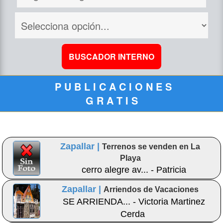
P U B L I C A C I O N E S
G R A T I S
Zapallar |
Terrenos se venden en La
Playa
cerro alegre av... - Patricia
Zapallar |
Arriendos de Vacaciones
SE ARRIENDA... - Victoria Martinez
Cerda