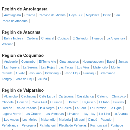
Región de Antofagasta
|
|
|
|
|
|
|
Antofagasta
Calama
Carolina de Michilla
Coya Sur
Mejillones
Peine
San
|
Pedro de Atacama
Región de Atacama
|
|
|
|
|
|
|
|
Bahía Inglesa
Caldera
Chañaral
Copiapó
El Salvador
Huasco
La Angostura
|
Vallenar
Región de Coquimbo
|
|
|
|
|
|
|
Andacollo
Coquimbo
El Tome Alto
Guanaqueros
Huentelauquén
Illapel
Juntas
|
|
|
|
|
|
|
La Higuera
La Serena
Las Rojas
Las Tacas
Los Vilos
Maitencillo
Monte
|
|
|
|
|
|
|
Grande
Ovalle
Paihuano
Pichidangui
Pisco Elqui
Punitaqui
Salamanca
|
|
|
Tongoy
Valle de Elqui
Vicuña
Región de Valparaíso
|
|
|
|
|
|
|
|
Algarrobo
Cachagua
Calle Larga
Cartagena
Casablanca
Catemu
Chincolco
|
|
|
|
|
|
|
|
Chocota
Concón
Costa Azul
Curimón
El Belloto
El Quisco
El Tabo
Hijuelas
|
|
|
|
|
|
|
Horcón
Isla de Pascua
Isla Negra
La Calera
La Cruz
La Dormida
La Ligua
|
|
|
|
|
|
Laguna Verde
Las Cruces
Las Ventanas
Limache
Llay-Llay
Llo-Lleo
Lo Abarca
|
|
|
|
|
|
|
|
Los Andes
Los Molles
Maitencillo
Marbella
Mirasol
Olmué
Papudo
|
|
|
|
|
Peñablanca
Petorquita
Pichidangui
Placilla de Peñuelas
Puchuncaví
Punta de