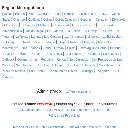
Región Metropolitana
|
|
|
|
|
|
|
Alhué
Batuco
Buin
Calera de Tango
Cerrillos
Cerrillos de Curacaví
Cerro
|
|
|
|
|
|
|
Navia
Champa
Codigua
Colina
Colina Estación
Conchalí
Curacaví
El Arrayán
|
|
|
|
|
|
|
El Bosque
El Canelo
El Monte
El Romeral
Estación Central
Huechuraba
|
|
|
|
|
|
Independencia
Isla de Maipo
La Cisterna
La Florida
La Granja
La Obra
La
|
|
|
|
|
|
|
Pintana
La Reina
Lampa
Las Condes
Las Vertientes
Linderos
Lo Barnechea
|
|
|
|
|
|
|
|
Lo Espejo
Lo Prado
Macul
Maipo
Maipú
Malloco
Melipilla
Melocotón
|
|
|
|
|
|
|
Montenegro
Nos
Ñuñoa
Padre Hurtado
Paine
Pedro Aguirre Cerda
Peñaflor
|
|
|
|
|
|
|
Peñalolén
Pirque
Pomaire
Providencia
Puangue Alto
Pudahuel
Puente Alto
|
|
|
|
|
Quilicura
Quinta Normal
Recoleta
Renca
San Bernardo
San Fransisco de Las
|
|
|
|
|
Condes
San Joaquín
San José de Maipo
San José de Melipilla
San Miguel
San
|
|
|
|
|
|
Pedro de Melipilla
San Ramón
Santa Ana de Chena
Santiago
Talagante
TilTil
|
Vitacura
Administrador:
rtcl@rentacasas.cl
Total de visitas:
68828540
|
Visitas hoy:
823
|
Online:
36
visitantes
Casanovios.mx
- Casanovios.pe
- Chilecompu.cl
- Chilenautico.cl
Políticas de Privacidad
Hosting Chile
rie.cl
Fletes Antofagasta
Tuber�a hdpe
Psiquiatra Rancagua