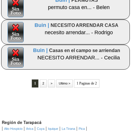
Buin |
PERMUTAS
permuto casa en... - Belen
Buin |
NECESITO ARRENDAR CASA
necesito arrendar... - Rodrigo
Buin |
Casas en el campo se arriendan
NECESITO ARRENDAR... - Cecilia
1
1 Paginas de 2
2
>
Ultimo >
Región de Tarapacá
|
|
|
|
|
|
|
Alto Hospicio
Arica
Cuya
Iquique
La Tirana
Pica