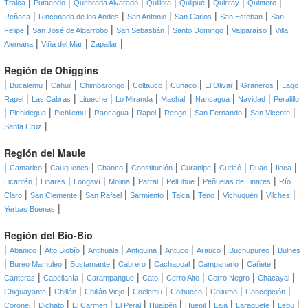
|
|
|
|
|
|
|
Tralca
Putaendo
Quebrada Alvarado
Quillota
Quilpué
Quintay
Quintero
|
|
|
|
|
Reñaca
Rinconada de los Andes
San Antonio
San Carlos
San Esteban
San
|
|
|
|
|
Felipe
San José de Algarrobo
San Sebastián
Santo Domingo
Valparaíso
Villa
|
|
|
Alemana
Viña del Mar
Zapallar
Región de Ohiggins
|
|
|
|
|
|
|
|
Bucalemu
Cahuil
Chimbarongo
Coltauco
Cunaco
El Olivar
Graneros
Lago
|
|
|
|
|
|
|
Rapel
Las Cabras
Litueche
Lo Miranda
Machalí
Nancagua
Navidad
Peralillo
|
|
|
|
|
|
|
|
Pichidegua
Pichilemu
Rancagua
Rapel
Rengo
San Fernando
San Vicente
|
Santa Cruz
Región del Maule
|
|
|
|
|
|
|
|
|
Camarico
Cauquenes
Chanco
Constitución
Curanipe
Curicó
Duao
Iloca
|
|
|
|
|
|
|
Licantén
Linares
Longaví
Molina
Parral
Pelluhue
Peñuelas de Linares
Río
|
|
|
|
|
|
|
|
Claro
San Clemente
San Rafael
Sarmiento
Talca
Teno
Vichuquén
Vilches
|
Yerbas Buenas
Región del Bio-Bio
|
|
|
|
|
|
|
|
Abanico
Alto Biobío
Antihuala
Antiquina
Antuco
Arauco
Buchupureo
Bulnes
|
|
|
|
|
|
|
Bureo Mamuleo
Bustamante
Cabrero
Cachapoal
Campanario
Cañete
|
|
|
|
|
|
|
Canteras
Capellanía
Carampangue
Cato
Cerro Alto
Cerro Negro
Chacayal
|
|
|
|
|
|
|
Chiguayante
Chillán
Chillán Viejo
Coelemu
Coihueco
Coliumo
Concepción
|
|
|
|
|
|
|
|
|
Coronel
Dichato
El Carmen
El Peral
Hualpén
Huepil
Laja
Laraquete
Lebu