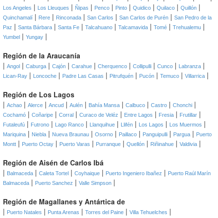
|
|
|
|
|
|
|
|
Los Angeles
Los Lleuques
Ñipas
Penco
Pinto
Quidico
Quilaco
Quillón
|
|
|
|
|
Quinchamalí
Rere
Rinconada
San Carlos
San Carlos de Purén
San Pedro de la
|
|
|
|
|
|
|
Paz
Santa Bárbara
Santa Fe
Talcahuano
Talcamavida
Tomé
Trehualemu
|
|
Yumbel
Yungay
Región de la Araucanía
|
|
|
|
|
|
|
|
|
Angol
Caburga
Cajón
Carahue
Cherquenco
Collipulli
Cunco
Labranza
|
|
|
|
|
|
|
Lican-Ray
Loncoche
Padre Las Casas
Pitrufquén
Pucón
Temuco
Villarrica
Región de Los Lagos
|
|
|
|
|
|
|
|
|
Achao
Alerce
Ancud
Aulén
Bahía Mansa
Calbuco
Castro
Chonchi
|
|
|
|
|
|
|
Cochamó
Coñaripe
Corral
Curaco de Veléz
Entre Lagos
Fresia
Frutillar
|
|
|
|
|
|
|
Futaleufú
Futrono
Lago Ranco
Llanquihue
Llifén
Los Lagos
Los Muermos
|
|
|
|
|
|
|
Mariquina
Niebla
Nueva Braunau
Osorno
Paillaco
Panguipulli
Pargua
Puerto
|
|
|
|
|
|
|
Montt
Puerto Octay
Puerto Varas
Purranque
Quellón
Riñinahue
Valdivia
Región de Aisén de Carlos Ibá
|
|
|
|
|
Balmaceda
Caleta Tortel
Coyhaique
Puerto Ingeniero Ibañez
Puerto Raúl Marín
|
|
|
Balmaceda
Puerto Sanchez
Valle Simpson
Región de Magallanes y Antártica de
|
|
|
|
|
Puerto Natales
Punta Arenas
Torres del Paine
Villa Tehuelches