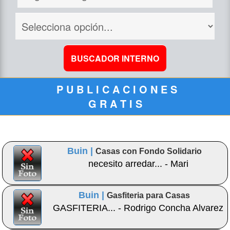
P U B L I C A C I O N E S
G R A T I S
Buin |
Casas con Fondo Solidario
necesito arredar... - Mari
Buin |
Gasfiteria para Casas
GASFITERIA... - Rodrigo Concha Alvarez