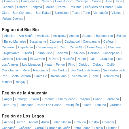
|
|
|
|
|
|
|
|
|
Camarico
Cauquenes
Chanco
Constitución
Curanipe
Curicó
Duao
Iloca
|
|
|
|
|
|
|
Licantén
Linares
Longaví
Molina
Parral
Pelluhue
Peñuelas de Linares
Río
|
|
|
|
|
|
|
|
Claro
San Clemente
San Rafael
Sarmiento
Talca
Teno
Vichuquén
Vilches
|
Yerbas Buenas
Región del Bio-Bio
|
|
|
|
|
|
|
|
Abanico
Alto Biobío
Antihuala
Antiquina
Antuco
Arauco
Buchupureo
Bulnes
|
|
|
|
|
|
|
Bureo Mamuleo
Bustamante
Cabrero
Cachapoal
Campanario
Cañete
|
|
|
|
|
|
|
Canteras
Capellanía
Carampangue
Cato
Cerro Alto
Cerro Negro
Chacayal
|
|
|
|
|
|
|
Chiguayante
Chillán
Chillán Viejo
Coelemu
Coihueco
Coliumo
Concepción
|
|
|
|
|
|
|
|
|
Coronel
Dichato
El Carmen
El Peral
Hualpén
Huepil
Laja
Laraquete
Lebu
|
|
|
|
|
|
|
|
Los Angeles
Los Lleuques
Ñipas
Penco
Pinto
Quidico
Quilaco
Quillón
|
|
|
|
|
Quinchamalí
Rere
Rinconada
San Carlos
San Carlos de Purén
San Pedro de la
|
|
|
|
|
|
|
Paz
Santa Bárbara
Santa Fe
Talcahuano
Talcamavida
Tomé
Trehualemu
|
|
Yumbel
Yungay
Región de la Araucanía
|
|
|
|
|
|
|
|
|
Angol
Caburga
Cajón
Carahue
Cherquenco
Collipulli
Cunco
Labranza
|
|
|
|
|
|
|
Lican-Ray
Loncoche
Padre Las Casas
Pitrufquén
Pucón
Temuco
Villarrica
Región de Los Lagos
|
|
|
|
|
|
|
|
|
Achao
Alerce
Ancud
Aulén
Bahía Mansa
Calbuco
Castro
Chonchi
|
|
|
|
|
|
|
Cochamó
Coñaripe
Corral
Curaco de Veléz
Entre Lagos
Fresia
Frutillar