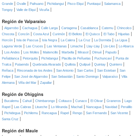
|
|
|
|
|
|
|
Grande
Ovalle
Paihuano
Pichidangui
Pisco Elqui
Punitaqui
Salamanca
|
|
|
Tongoy
Valle de Elqui
Vicuña
Región de Valparaíso
|
|
|
|
|
|
|
|
Algarrobo
Cachagua
Calle Larga
Cartagena
Casablanca
Catemu
Chincolco
|
|
|
|
|
|
|
|
Chocota
Concón
Costa Azul
Curimón
El Belloto
El Quisco
El Tabo
Hijuelas
|
|
|
|
|
|
|
Horcón
Isla de Pascua
Isla Negra
La Calera
La Cruz
La Dormida
La Ligua
|
|
|
|
|
|
Laguna Verde
Las Cruces
Las Ventanas
Limache
Llay-Llay
Llo-Lleo
Lo Abarca
|
|
|
|
|
|
|
|
Los Andes
Los Molles
Maitencillo
Marbella
Mirasol
Olmué
Papudo
|
|
|
|
|
Peñablanca
Petorquita
Pichidangui
Placilla de Peñuelas
Puchuncaví
Punta de
|
|
|
|
|
|
|
Tralca
Putaendo
Quebrada Alvarado
Quillota
Quilpué
Quintay
Quintero
|
|
|
|
|
Reñaca
Rinconada de los Andes
San Antonio
San Carlos
San Esteban
San
|
|
|
|
|
Felipe
San José de Algarrobo
San Sebastián
Santo Domingo
Valparaíso
Villa
|
|
|
Alemana
Viña del Mar
Zapallar
Región de Ohiggins
|
|
|
|
|
|
|
|
Bucalemu
Cahuil
Chimbarongo
Coltauco
Cunaco
El Olivar
Graneros
Lago
|
|
|
|
|
|
|
Rapel
Las Cabras
Litueche
Lo Miranda
Machalí
Nancagua
Navidad
Peralillo
|
|
|
|
|
|
|
|
Pichidegua
Pichilemu
Rancagua
Rapel
Rengo
San Fernando
San Vicente
|
Santa Cruz
Región del Maule