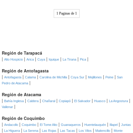
1 Paginas de 1
Región de Tarapacá
|
|
|
|
|
|
|
Alto Hospicio
Arica
Cuya
Iquique
La Tirana
Pica
Región de Antofagasta
|
|
|
|
|
|
|
Antofagasta
Calama
Carolina de Michilla
Coya Sur
Mejillones
Peine
San
|
Pedro de Atacama
Región de Atacama
|
|
|
|
|
|
|
|
Bahía Inglesa
Caldera
Chañaral
Copiapó
El Salvador
Huasco
La Angostura
|
Vallenar
Región de Coquimbo
|
|
|
|
|
|
|
Andacollo
Coquimbo
El Tome Alto
Guanaqueros
Huentelauquén
Illapel
Juntas
|
|
|
|
|
|
|
La Higuera
La Serena
Las Rojas
Las Tacas
Los Vilos
Maitencillo
Monte