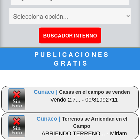
P U B L I C A C I O N E S
G R A T I S
Cunaco |
Casas en el campo se venden
Vendo 2.7... - 09/81992711
Cunaco |
Terrenos se Arriendan en el
Campo
ARRIENDO TERRENO... - Miriam