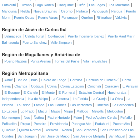
|
|
|
|
|
|
|
Futaleufú
Futrono
Lago Ranco
Llanquihue
Llifén
Los Lagos
Los Muermos
|
|
|
|
|
|
|
Mariquina
Niebla
Nueva Braunau
Osorno
Paillaco
Panguipulli
Pargua
Puerto
|
|
|
|
|
|
|
Montt
Puerto Octay
Puerto Varas
Purranque
Quellón
Riñinahue
Valdivia
Región de Aisén de Carlos Ibá
|
|
|
|
|
Balmaceda
Caleta Tortel
Coyhaique
Puerto Ingeniero Ibañez
Puerto Raúl Marín
|
|
|
Balmaceda
Puerto Sanchez
Valle Simpson
Región de Magallanes y Antártica de
|
|
|
|
|
Puerto Natales
Punta Arenas
Torres del Paine
Villa Tehuelches
Región Metropolitana
|
|
|
|
|
|
|
Alhué
Batuco
Buin
Calera de Tango
Cerrillos
Cerrillos de Curacaví
Cerro
|
|
|
|
|
|
|
Navia
Champa
Codigua
Colina
Colina Estación
Conchalí
Curacaví
El Arrayán
|
|
|
|
|
|
|
El Bosque
El Canelo
El Monte
El Romeral
Estación Central
Huechuraba
|
|
|
|
|
|
Independencia
Isla de Maipo
La Cisterna
La Florida
La Granja
La Obra
La
|
|
|
|
|
|
|
Pintana
La Reina
Lampa
Las Condes
Las Vertientes
Linderos
Lo Barnechea
|
|
|
|
|
|
|
|
Lo Espejo
Lo Prado
Macul
Maipo
Maipú
Malloco
Melipilla
Melocotón
|
|
|
|
|
|
|
Montenegro
Nos
Ñuñoa
Padre Hurtado
Paine
Pedro Aguirre Cerda
Peñaflor
|
|
|
|
|
|
|
Peñalolén
Pirque
Pomaire
Providencia
Puangue Alto
Pudahuel
Puente Alto
|
|
|
|
|
Quilicura
Quinta Normal
Recoleta
Renca
San Bernardo
San Fransisco de Las
|
|
|
|
|
Condes
San Joaquín
San José de Maipo
San José de Melipilla
San Miguel
San