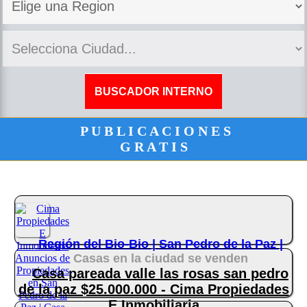
P U B L I C A C I O N E S
G R A T I S
Región del Bio-Bio |
San Pedro de la Paz |
Casas en la ciudad se venden
Casa pareada valle las rosas san pedro
de la paz $25.000.000 - Cima Propiedades
E Inmobiliaria