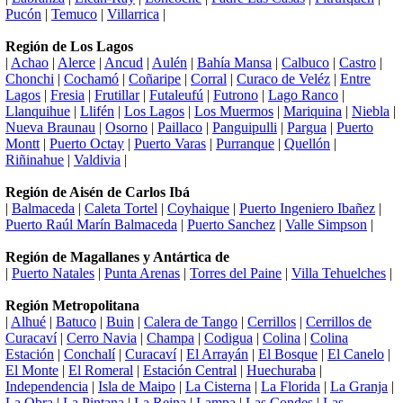
Pucón
|
Temuco
|
Villarrica
|
Región de Los Lagos
|
Achao
|
Alerce
|
Ancud
|
Aulén
|
Bahía Mansa
|
Calbuco
|
Castro
|
Chonchi
|
Cochamó
|
Coñaripe
|
Corral
|
Curaco de Veléz
|
Entre
Lagos
|
Fresia
|
Frutillar
|
Futaleufú
|
Futrono
|
Lago Ranco
|
Llanquihue
|
Llifén
|
Los Lagos
|
Los Muermos
|
Mariquina
|
Niebla
|
Nueva Braunau
|
Osorno
|
Paillaco
|
Panguipulli
|
Pargua
|
Puerto
Montt
|
Puerto Octay
|
Puerto Varas
|
Purranque
|
Quellón
|
Riñinahue
|
Valdivia
|
Región de Aisén de Carlos Ibá
|
Balmaceda
|
Caleta Tortel
|
Coyhaique
|
Puerto Ingeniero Ibañez
|
Puerto Raúl Marín Balmaceda
|
Puerto Sanchez
|
Valle Simpson
|
Región de Magallanes y Antártica de
|
Puerto Natales
|
Punta Arenas
|
Torres del Paine
|
Villa Tehuelches
|
Región Metropolitana
|
Alhué
|
Batuco
|
Buin
|
Calera de Tango
|
Cerrillos
|
Cerrillos de
Curacaví
|
Cerro Navia
|
Champa
|
Codigua
|
Colina
|
Colina
Estación
|
Conchalí
|
Curacaví
|
El Arrayán
|
El Bosque
|
El Canelo
|
El Monte
|
El Romeral
|
Estación Central
|
Huechuraba
|
Independencia
|
Isla de Maipo
|
La Cisterna
|
La Florida
|
La Granja
|
La Obra
|
La Pintana
|
La Reina
|
Lampa
|
Las Condes
|
Las