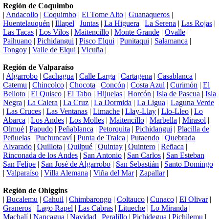
Región de Coquimbo
|
Andacollo
|
Coquimbo
|
El Tome Alto
|
Guanaqueros
|
Huentelauquén
|
Illapel
|
Juntas
|
La Higuera
|
La Serena
|
Las Rojas
|
Las Tacas
|
Los Vilos
|
Maitencillo
|
Monte Grande
|
Ovalle
|
Paihuano
|
Pichidangui
|
Pisco Elqui
|
Punitaqui
|
Salamanca
|
Tongoy
|
Valle de Elqui
|
Vicuña
|
Región de Valparaíso
|
Algarrobo
|
Cachagua
|
Calle Larga
|
Cartagena
|
Casablanca
|
Catemu
|
Chincolco
|
Chocota
|
Concón
|
Costa Azul
|
Curimón
|
El
Belloto
|
El Quisco
|
El Tabo
|
Hijuelas
|
Horcón
|
Isla de Pascua
|
Isla
Negra
|
La Calera
|
La Cruz
|
La Dormida
|
La Ligua
|
Laguna Verde
|
Las Cruces
|
Las Ventanas
|
Limache
|
Llay-Llay
|
Llo-Lleo
|
Lo
Abarca
|
Los Andes
|
Los Molles
|
Maitencillo
|
Marbella
|
Mirasol
|
Olmué
|
Papudo
|
Peñablanca
|
Petorquita
|
Pichidangui
|
Placilla de
Peñuelas
|
Puchuncaví
|
Punta de Tralca
|
Putaendo
|
Quebrada
Alvarado
|
Quillota
|
Quilpué
|
Quintay
|
Quintero
|
Reñaca
|
Rinconada de los Andes
|
San Antonio
|
San Carlos
|
San Esteban
|
San Felipe
|
San José de Algarrobo
|
San Sebastián
|
Santo Domingo
|
Valparaíso
|
Villa Alemana
|
Viña del Mar
|
Zapallar
|
Región de Ohiggins
|
Bucalemu
|
Cahuil
|
Chimbarongo
|
Coltauco
|
Cunaco
|
El Olivar
|
Graneros
|
Lago Rapel
|
Las Cabras
|
Litueche
|
Lo Miranda
|
Machalí
|
Nancagua
|
Navidad
|
Peralillo
|
Pichidegua
|
Pichilemu
|