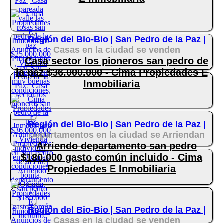
Región del Bio-Bio |
San Pedro de la Paz |
Casas en la ciudad se venden
Casa sector los pioneros san pedro de
la paz $36.000.000 - Cima Propiedades E
Inmobiliaria
Región del Bio-Bio |
San Pedro de la Paz |
Departamentos en la ciudad se Arriendan
Arriendo departamento san pedro
$180.000 gasto común incluido - Cima
Propiedades E Inmobiliaria
Región del Bio-Bio |
San Pedro de la Paz |
Casas en la ciudad se venden