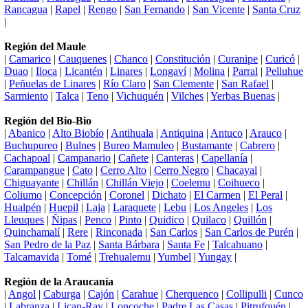
Rancagua
|
Rapel
|
Rengo
|
San Fernando
|
San Vicente
|
Santa Cruz
|
Región del Maule
|
Camarico
|
Cauquenes
|
Chanco
|
Constitución
|
Curanipe
|
Curicó
|
Duao
|
Iloca
|
Licantén
|
Linares
|
Longaví
|
Molina
|
Parral
|
Pelluhue
|
Peñuelas de Linares
|
Río Claro
|
San Clemente
|
San Rafael
|
Sarmiento
|
Talca
|
Teno
|
Vichuquén
|
Vilches
|
Yerbas Buenas
|
Región del Bio-Bio
|
Abanico
|
Alto Biobío
|
Antihuala
|
Antiquina
|
Antuco
|
Arauco
|
Buchupureo
|
Bulnes
|
Bureo Mamuleo
|
Bustamante
|
Cabrero
|
Cachapoal
|
Campanario
|
Cañete
|
Canteras
|
Capellanía
|
Carampangue
|
Cato
|
Cerro Alto
|
Cerro Negro
|
Chacayal
|
Chiguayante
|
Chillán
|
Chillán Viejo
|
Coelemu
|
Coihueco
|
Coliumo
|
Concepción
|
Coronel
|
Dichato
|
El Carmen
|
El Peral
|
Hualpén
|
Huepil
|
Laja
|
Laraquete
|
Lebu
|
Los Angeles
|
Los
Lleuques
|
Ñipas
|
Penco
|
Pinto
|
Quidico
|
Quilaco
|
Quillón
|
Quinchamalí
|
Rere
|
Rinconada
|
San Carlos
|
San Carlos de Purén
|
San Pedro de la Paz
|
Santa Bárbara
|
Santa Fe
|
Talcahuano
|
Talcamavida
|
Tomé
|
Trehualemu
|
Yumbel
|
Yungay
|
Región de la Araucanía
|
Angol
|
Caburga
|
Cajón
|
Carahue
|
Cherquenco
|
Collipulli
|
Cunco
|
Labranza
|
Lican-Ray
|
Loncoche
|
Padre Las Casas
|
Pitrufquén
|