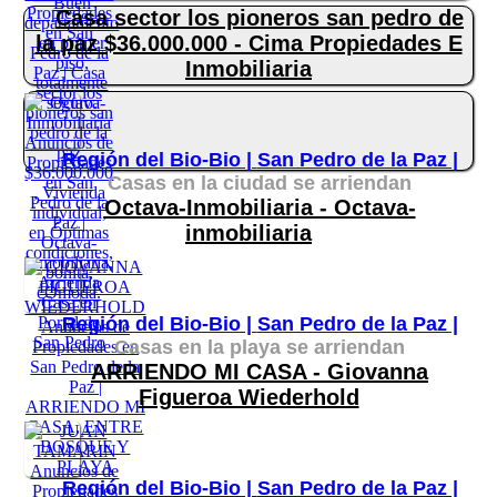
Casa sector los pioneros san pedro de
la paz $36.000.000 - Cima Propiedades E
Inmobiliaria
Región del Bio-Bio |
San Pedro de la Paz |
Casas en la ciudad se arriendan
Octava-Inmobiliaria - Octava-
inmobiliaria
Región del Bio-Bio |
San Pedro de la Paz |
Casas en la playa se arriendan
ARRIENDO MI CASA - Giovanna
Figueroa Wiederhold
Región del Bio-Bio |
San Pedro de la Paz |