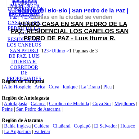
Región del Bio-Bio |
San Pedro de la Paz |
Casas en la ciudad se venden
VENDO CASA EN SAN PEDRO DE LA
PAZ, RESIDENCIAL LOS CANELOS SAN
PEDRO DE PAZ - Luis Iturria R.
1
2
3
>
Ultimo >
1 Paginas de 3
Región de Tarapacá
|
Alto Hospicio
|
Arica
|
Cuya
|
Iquique
|
La Tirana
|
Pica
|
Región de Antofagasta
|
Antofagasta
|
Calama
|
Carolina de Michilla
|
Coya Sur
|
Mejillones
|
Peine
|
San Pedro de Atacama
|
Región de Atacama
|
Bahía Inglesa
|
Caldera
|
Chañaral
|
Copiapó
|
El Salvador
|
Huasco
|
La Angostura
|
Vallenar
|