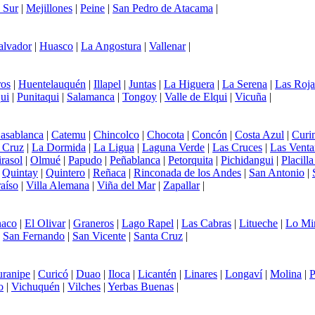
 Sur
|
Mejillones
|
Peine
|
San Pedro de Atacama
|
alvador
|
Huasco
|
La Angostura
|
Vallenar
|
os
|
Huentelauquén
|
Illapel
|
Juntas
|
La Higuera
|
La Serena
|
Las Roja
ui
|
Punitaqui
|
Salamanca
|
Tongoy
|
Valle de Elqui
|
Vicuña
|
asablanca
|
Catemu
|
Chincolco
|
Chocota
|
Concón
|
Costa Azul
|
Curi
 Cruz
|
La Dormida
|
La Ligua
|
Laguna Verde
|
Las Cruces
|
Las Venta
rasol
|
Olmué
|
Papudo
|
Peñablanca
|
Petorquita
|
Pichidangui
|
Placill
|
Quintay
|
Quintero
|
Reñaca
|
Rinconada de los Andes
|
San Antonio
|
aíso
|
Villa Alemana
|
Viña del Mar
|
Zapallar
|
aco
|
El Olivar
|
Graneros
|
Lago Rapel
|
Las Cabras
|
Litueche
|
Lo Mi
|
San Fernando
|
San Vicente
|
Santa Cruz
|
ranipe
|
Curicó
|
Duao
|
Iloca
|
Licantén
|
Linares
|
Longaví
|
Molina
|
P
o
|
Vichuquén
|
Vilches
|
Yerbas Buenas
|