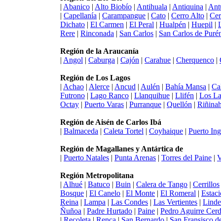
|
Abanico
|
Alto Biobío
|
Antihuala
|
Antiquina
|
Ant
|
Capellanía
|
Carampangue
|
Cato
|
Cerro Alto
|
Cer
Dichato
|
El Carmen
|
El Peral
|
Hualpén
|
Huepil
|
Rere
|
Rinconada
|
San Carlos
|
San Carlos de Puré
Región de la Araucanía
|
Angol
|
Caburga
|
Cajón
|
Carahue
|
Cherquenco
|
Región de Los Lagos
|
Achao
|
Alerce
|
Ancud
|
Aulén
|
Bahía Mansa
|
Ca
Futrono
|
Lago Ranco
|
Llanquihue
|
Llifén
|
Los L
Octay
|
Puerto Varas
|
Purranque
|
Quellón
|
Riñina
Región de Aisén de Carlos Ibá
|
Balmaceda
|
Caleta Tortel
|
Coyhaique
|
Puerto Ing
Región de Magallanes y Antártica de
|
Puerto Natales
|
Punta Arenas
|
Torres del Paine
|
V
Región Metropolitana
|
Alhué
|
Batuco
|
Buin
|
Calera de Tango
|
Cerrillos
Bosque
|
El Canelo
|
El Monte
|
El Romeral
|
Estaci
Reina
|
Lampa
|
Las Condes
|
Las Vertientes
|
Linde
Ñuñoa
|
Padre Hurtado
|
Paine
|
Pedro Aguirre Cer
|
Recoleta
|
Renca
|
San Bernardo
|
San Fransisco d