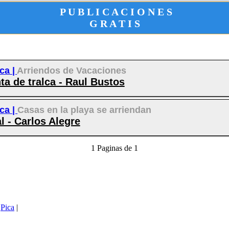
P U B L I C A C I O N E S
G R A T I S
ca |
Arriendos de Vacaciones
ta de tralca - Raul Bustos
ca |
Casas en la playa se arriendan
l - Carlos Alegre
1 Paginas de 1
|
Pica
|