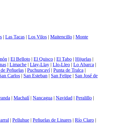
s
|
Las Tacas
|
Los Vilos
|
Maitencillo
|
Monte
món
|
El Belloto
|
El Quisco
|
El Tabo
|
Hijuelas
|
nas
|
Limache
|
Llay-Llay
|
Llo-Lleo
|
Lo Abarca
|
a de Peñuelas
|
Puchuncaví
|
Punta de Tralca
|
San Carlos
|
San Esteban
|
San Felipe
|
San José de
randa
|
Machalí
|
Nancagua
|
Navidad
|
Peralillo
|
arral
|
Pelluhue
|
Peñuelas de Linares
|
Río Claro
|