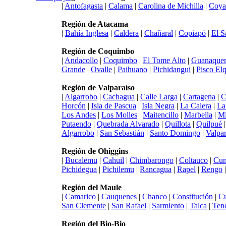
|
Antofagasta
|
Calama
|
Carolina de Michilla
|
Coya
Región de Atacama
|
Bahía Inglesa
|
Caldera
|
Chañaral
|
Copiapó
|
El S
Región de Coquimbo
|
Andacollo
|
Coquimbo
|
El Tome Alto
|
Guanaquer
Grande
|
Ovalle
|
Paihuano
|
Pichidangui
|
Pisco Elq
Región de Valparaíso
|
Algarrobo
|
Cachagua
|
Calle Larga
|
Cartagena
|
C
Horcón
|
Isla de Pascua
|
Isla Negra
|
La Calera
|
La
Los Andes
|
Los Molles
|
Maitencillo
|
Marbella
|
Mi
Putaendo
|
Quebrada Alvarado
|
Quillota
|
Quilpué
Algarrobo
|
San Sebastián
|
Santo Domingo
|
Valpar
Región de Ohiggins
|
Bucalemu
|
Cahuil
|
Chimbarongo
|
Coltauco
|
Cun
Pichidegua
|
Pichilemu
|
Rancagua
|
Rapel
|
Rengo
Región del Maule
|
Camarico
|
Cauquenes
|
Chanco
|
Constitución
|
Cu
San Clemente
|
San Rafael
|
Sarmiento
|
Talca
|
Ten
Región del Bio-Bio