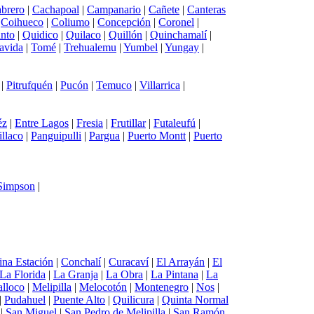
brero
|
Cachapoal
|
Campanario
|
Cañete
|
Canteras
|
Coihueco
|
Coliumo
|
Concepción
|
Coronel
|
into
|
Quidico
|
Quilaco
|
Quillón
|
Quinchamalí
|
avida
|
Tomé
|
Trehualemu
|
Yumbel
|
Yungay
|
|
Pitrufquén
|
Pucón
|
Temuco
|
Villarrica
|
éz
|
Entre Lagos
|
Fresia
|
Frutillar
|
Futaleufú
|
illaco
|
Panguipulli
|
Pargua
|
Puerto Montt
|
Puerto
 Simpson
|
ina Estación
|
Conchalí
|
Curacaví
|
El Arrayán
|
El
La Florida
|
La Granja
|
La Obra
|
La Pintana
|
La
lloco
|
Melipilla
|
Melocotón
|
Montenegro
|
Nos
|
|
Pudahuel
|
Puente Alto
|
Quilicura
|
Quinta Normal
|
San Miguel
|
San Pedro de Melipilla
|
San Ramón