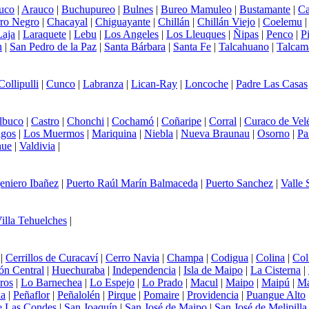
uco
|
Arauco
|
Buchupureo
|
Bulnes
|
Bureo Mamuleo
|
Bustamante
|
Ca
ro Negro
|
Chacayal
|
Chiguayante
|
Chillán
|
Chillán Viejo
|
Coelemu
Laja
|
Laraquete
|
Lebu
|
Los Angeles
|
Los Lleuques
|
Ñipas
|
Penco
|
P
n
|
San Pedro de la Paz
|
Santa Bárbara
|
Santa Fe
|
Talcahuano
|
Talcam
Collipulli
|
Cunco
|
Labranza
|
Lican-Ray
|
Loncoche
|
Padre Las Casas
lbuco
|
Castro
|
Chonchi
|
Cochamó
|
Coñaripe
|
Corral
|
Curaco de Vel
agos
|
Los Muermos
|
Mariquina
|
Niebla
|
Nueva Braunau
|
Osorno
|
Pa
hue
|
Valdivia
|
eniero Ibañez
|
Puerto Raúl Marín Balmaceda
|
Puerto Sanchez
|
Valle
illa Tehuelches
|
|
Cerrillos de Curacaví
|
Cerro Navia
|
Champa
|
Codigua
|
Colina
|
Col
ón Central
|
Huechuraba
|
Independencia
|
Isla de Maipo
|
La Cisterna
|
ros
|
Lo Barnechea
|
Lo Espejo
|
Lo Prado
|
Macul
|
Maipo
|
Maipú
|
Ma
da
|
Peñaflor
|
Peñalolén
|
Pirque
|
Pomaire
|
Providencia
|
Puangue Alto
e Las Condes
|
San Joaquín
|
San José de Maipo
|
San José de Melipilla