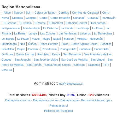
Región Metropolitana
|
|
|
|
|
|
|
Alhué
Batuco
Buin
Calera de Tango
Cerrillos
Cerrillos de Curacaví
Cerro
|
|
|
|
|
|
|
Navia
Champa
Codigua
Colina
Colina Estación
Conchalí
Curacaví
El Arrayán
|
|
|
|
|
|
|
El Bosque
El Canelo
El Monte
El Romeral
Estación Central
Huechuraba
|
|
|
|
|
|
Independencia
Isla de Maipo
La Cisterna
La Florida
La Granja
La Obra
La
|
|
|
|
|
|
|
Pintana
La Reina
Lampa
Las Condes
Las Vertientes
Linderos
Lo Barnechea
|
|
|
|
|
|
|
|
Lo Espejo
Lo Prado
Macul
Maipo
Maipú
Malloco
Melipilla
Melocotón
|
|
|
|
|
|
|
Montenegro
Nos
Ñuñoa
Padre Hurtado
Paine
Pedro Aguirre Cerda
Peñaflor
|
|
|
|
|
|
|
Peñalolén
Pirque
Pomaire
Providencia
Puangue Alto
Pudahuel
Puente Alto
|
|
|
|
|
Quilicura
Quinta Normal
Recoleta
Renca
San Bernardo
San Fransisco de Las
|
|
|
|
|
Condes
San Joaquín
San José de Maipo
San José de Melipilla
San Miguel
San
|
|
|
|
|
|
Pedro de Melipilla
San Ramón
Santa Ana de Chena
Santiago
Talagante
TilTil
|
Vitacura
Administrador:
rtcl@rentacasas.cl
Total de visitas:
68834406
|
Visitas hoy:
3194
|
Online:
123
visitantes
Datoavisos.com.mx
- Datoavisos.com.ve
- Datoavisos.pe
- Peruserviciotecnico.pe
-
Rentacasas.cl
Políticas de Privacidad