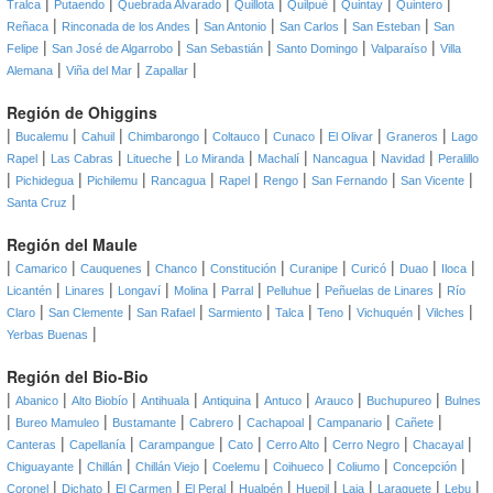
|
|
|
|
|
|
|
Tralca
Putaendo
Quebrada Alvarado
Quillota
Quilpué
Quintay
Quintero
|
|
|
|
|
Reñaca
Rinconada de los Andes
San Antonio
San Carlos
San Esteban
San
|
|
|
|
|
Felipe
San José de Algarrobo
San Sebastián
Santo Domingo
Valparaíso
Villa
|
|
|
Alemana
Viña del Mar
Zapallar
Región de Ohiggins
|
|
|
|
|
|
|
|
Bucalemu
Cahuil
Chimbarongo
Coltauco
Cunaco
El Olivar
Graneros
Lago
|
|
|
|
|
|
|
Rapel
Las Cabras
Litueche
Lo Miranda
Machalí
Nancagua
Navidad
Peralillo
|
|
|
|
|
|
|
|
Pichidegua
Pichilemu
Rancagua
Rapel
Rengo
San Fernando
San Vicente
|
Santa Cruz
Región del Maule
|
|
|
|
|
|
|
|
|
Camarico
Cauquenes
Chanco
Constitución
Curanipe
Curicó
Duao
Iloca
|
|
|
|
|
|
|
Licantén
Linares
Longaví
Molina
Parral
Pelluhue
Peñuelas de Linares
Río
|
|
|
|
|
|
|
|
Claro
San Clemente
San Rafael
Sarmiento
Talca
Teno
Vichuquén
Vilches
|
Yerbas Buenas
Región del Bio-Bio
|
|
|
|
|
|
|
|
Abanico
Alto Biobío
Antihuala
Antiquina
Antuco
Arauco
Buchupureo
Bulnes
|
|
|
|
|
|
|
Bureo Mamuleo
Bustamante
Cabrero
Cachapoal
Campanario
Cañete
|
|
|
|
|
|
|
Canteras
Capellanía
Carampangue
Cato
Cerro Alto
Cerro Negro
Chacayal
|
|
|
|
|
|
|
Chiguayante
Chillán
Chillán Viejo
Coelemu
Coihueco
Coliumo
Concepción
|
|
|
|
|
|
|
|
|
Coronel
Dichato
El Carmen
El Peral
Hualpén
Huepil
Laja
Laraquete
Lebu