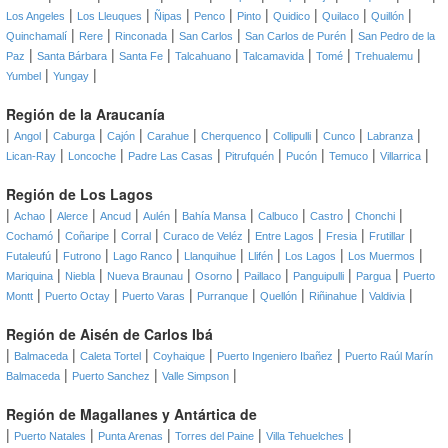
|
|
|
|
|
|
|
|
Los Angeles
Los Lleuques
Ñipas
Penco
Pinto
Quidico
Quilaco
Quillón
|
|
|
|
|
Quinchamalí
Rere
Rinconada
San Carlos
San Carlos de Purén
San Pedro de la
|
|
|
|
|
|
|
Paz
Santa Bárbara
Santa Fe
Talcahuano
Talcamavida
Tomé
Trehualemu
|
|
Yumbel
Yungay
Región de la Araucanía
|
|
|
|
|
|
|
|
|
Angol
Caburga
Cajón
Carahue
Cherquenco
Collipulli
Cunco
Labranza
|
|
|
|
|
|
|
Lican-Ray
Loncoche
Padre Las Casas
Pitrufquén
Pucón
Temuco
Villarrica
Región de Los Lagos
|
|
|
|
|
|
|
|
|
Achao
Alerce
Ancud
Aulén
Bahía Mansa
Calbuco
Castro
Chonchi
|
|
|
|
|
|
|
Cochamó
Coñaripe
Corral
Curaco de Veléz
Entre Lagos
Fresia
Frutillar
|
|
|
|
|
|
|
Futaleufú
Futrono
Lago Ranco
Llanquihue
Llifén
Los Lagos
Los Muermos
|
|
|
|
|
|
|
Mariquina
Niebla
Nueva Braunau
Osorno
Paillaco
Panguipulli
Pargua
Puerto
|
|
|
|
|
|
|
Montt
Puerto Octay
Puerto Varas
Purranque
Quellón
Riñinahue
Valdivia
Región de Aisén de Carlos Ibá
|
|
|
|
|
Balmaceda
Caleta Tortel
Coyhaique
Puerto Ingeniero Ibañez
Puerto Raúl Marín
|
|
|
Balmaceda
Puerto Sanchez
Valle Simpson
Región de Magallanes y Antártica de
|
|
|
|
|
Puerto Natales
Punta Arenas
Torres del Paine
Villa Tehuelches