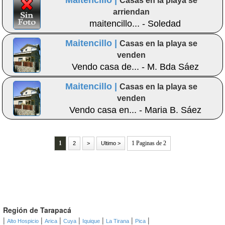
Maitencillo |
Casas en la playa se
arriendan
maitencillo... - Soledad
Maitencillo |
Casas en la playa se
venden
Vendo casa de... - M. Bda Sáez
Maitencillo |
Casas en la playa se
venden
Vendo casa en... - Maria B. Sáez
1
1 Paginas de 2
2
>
Ultimo >
Región de Tarapacá
|
|
|
|
|
|
|
Alto Hospicio
Arica
Cuya
Iquique
La Tirana
Pica