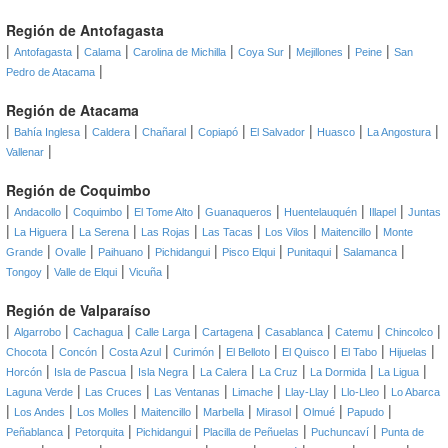
Región de Antofagasta
|
|
|
|
|
|
|
Antofagasta
Calama
Carolina de Michilla
Coya Sur
Mejillones
Peine
San
|
Pedro de Atacama
Región de Atacama
|
|
|
|
|
|
|
|
Bahía Inglesa
Caldera
Chañaral
Copiapó
El Salvador
Huasco
La Angostura
|
Vallenar
Región de Coquimbo
|
|
|
|
|
|
|
Andacollo
Coquimbo
El Tome Alto
Guanaqueros
Huentelauquén
Illapel
Juntas
|
|
|
|
|
|
|
La Higuera
La Serena
Las Rojas
Las Tacas
Los Vilos
Maitencillo
Monte
|
|
|
|
|
|
|
Grande
Ovalle
Paihuano
Pichidangui
Pisco Elqui
Punitaqui
Salamanca
|
|
|
Tongoy
Valle de Elqui
Vicuña
Región de Valparaíso
|
|
|
|
|
|
|
|
Algarrobo
Cachagua
Calle Larga
Cartagena
Casablanca
Catemu
Chincolco
|
|
|
|
|
|
|
|
Chocota
Concón
Costa Azul
Curimón
El Belloto
El Quisco
El Tabo
Hijuelas
|
|
|
|
|
|
|
Horcón
Isla de Pascua
Isla Negra
La Calera
La Cruz
La Dormida
La Ligua
|
|
|
|
|
|
Laguna Verde
Las Cruces
Las Ventanas
Limache
Llay-Llay
Llo-Lleo
Lo Abarca
|
|
|
|
|
|
|
|
Los Andes
Los Molles
Maitencillo
Marbella
Mirasol
Olmué
Papudo
|
|
|
|
|
Peñablanca
Petorquita
Pichidangui
Placilla de Peñuelas
Puchuncaví
Punta de