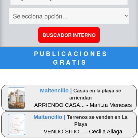
P U B L I C A C I O N E S
G R A T I S
Maitencillo |
Casas en la playa se
arriendan
ARRIENDO CASA... - Maritza Meneses
Maitencillo |
Terrenos se venden en La
Playa
VENDO SITIO... - Cecilia Aliaga