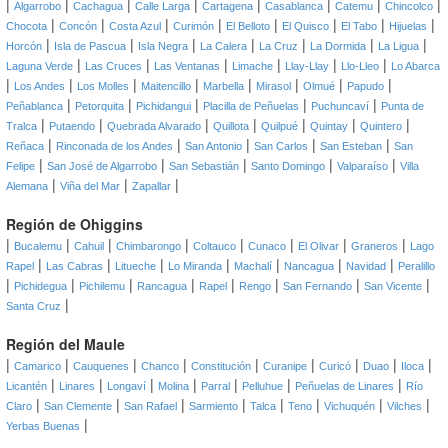
|
|
|
|
|
|
|
|
Algarrobo
Cachagua
Calle Larga
Cartagena
Casablanca
Catemu
Chincolco
|
|
|
|
|
|
|
|
Chocota
Concón
Costa Azul
Curimón
El Belloto
El Quisco
El Tabo
Hijuelas
|
|
|
|
|
|
|
Horcón
Isla de Pascua
Isla Negra
La Calera
La Cruz
La Dormida
La Ligua
|
|
|
|
|
|
Laguna Verde
Las Cruces
Las Ventanas
Limache
Llay-Llay
Llo-Lleo
Lo Abarca
|
|
|
|
|
|
|
|
Los Andes
Los Molles
Maitencillo
Marbella
Mirasol
Olmué
Papudo
|
|
|
|
|
Peñablanca
Petorquita
Pichidangui
Placilla de Peñuelas
Puchuncaví
Punta de
|
|
|
|
|
|
|
Tralca
Putaendo
Quebrada Alvarado
Quillota
Quilpué
Quintay
Quintero
|
|
|
|
|
Reñaca
Rinconada de los Andes
San Antonio
San Carlos
San Esteban
San
|
|
|
|
|
Felipe
San José de Algarrobo
San Sebastián
Santo Domingo
Valparaíso
Villa
|
|
|
Alemana
Viña del Mar
Zapallar
Región de Ohiggins
|
|
|
|
|
|
|
|
Bucalemu
Cahuil
Chimbarongo
Coltauco
Cunaco
El Olivar
Graneros
Lago
|
|
|
|
|
|
|
Rapel
Las Cabras
Litueche
Lo Miranda
Machalí
Nancagua
Navidad
Peralillo
|
|
|
|
|
|
|
|
Pichidegua
Pichilemu
Rancagua
Rapel
Rengo
San Fernando
San Vicente
|
Santa Cruz
Región del Maule
|
|
|
|
|
|
|
|
|
Camarico
Cauquenes
Chanco
Constitución
Curanipe
Curicó
Duao
Iloca
|
|
|
|
|
|
|
Licantén
Linares
Longaví
Molina
Parral
Pelluhue
Peñuelas de Linares
Río
|
|
|
|
|
|
|
|
Claro
San Clemente
San Rafael
Sarmiento
Talca
Teno
Vichuquén
Vilches
|
Yerbas Buenas