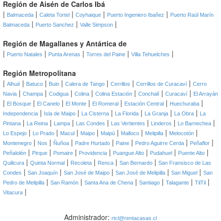
Región de Aisén de Carlos Ibá
|
|
|
|
|
Balmaceda
Caleta Tortel
Coyhaique
Puerto Ingeniero Ibañez
Puerto Raúl Marín
|
|
|
Balmaceda
Puerto Sanchez
Valle Simpson
Región de Magallanes y Antártica de
|
|
|
|
|
Puerto Natales
Punta Arenas
Torres del Paine
Villa Tehuelches
Región Metropolitana
|
|
|
|
|
|
|
Alhué
Batuco
Buin
Calera de Tango
Cerrillos
Cerrillos de Curacaví
Cerro
|
|
|
|
|
|
|
Navia
Champa
Codigua
Colina
Colina Estación
Conchalí
Curacaví
El Arrayán
|
|
|
|
|
|
|
El Bosque
El Canelo
El Monte
El Romeral
Estación Central
Huechuraba
|
|
|
|
|
|
Independencia
Isla de Maipo
La Cisterna
La Florida
La Granja
La Obra
La
|
|
|
|
|
|
|
Pintana
La Reina
Lampa
Las Condes
Las Vertientes
Linderos
Lo Barnechea
|
|
|
|
|
|
|
|
Lo Espejo
Lo Prado
Macul
Maipo
Maipú
Malloco
Melipilla
Melocotón
|
|
|
|
|
|
|
Montenegro
Nos
Ñuñoa
Padre Hurtado
Paine
Pedro Aguirre Cerda
Peñaflor
|
|
|
|
|
|
|
Peñalolén
Pirque
Pomaire
Providencia
Puangue Alto
Pudahuel
Puente Alto
|
|
|
|
|
Quilicura
Quinta Normal
Recoleta
Renca
San Bernardo
San Fransisco de Las
|
|
|
|
|
Condes
San Joaquín
San José de Maipo
San José de Melipilla
San Miguel
San
|
|
|
|
|
|
Pedro de Melipilla
San Ramón
Santa Ana de Chena
Santiago
Talagante
TilTil
|
Vitacura
Administrador:
rtcl@rentacasas.cl