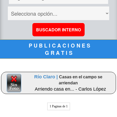
P U B L I C A C I O N E S
G R A T I S
Río Claro |
Casas en el campo se
arriendan
Arriendo casa en... - Carlos López
1 Paginas de 1