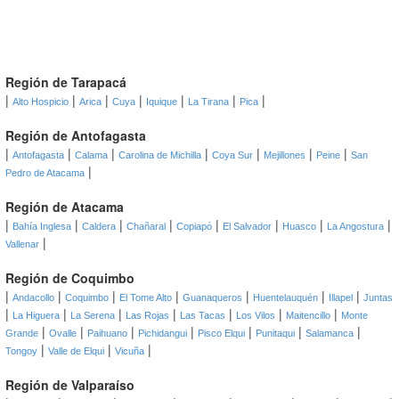
Región de Tarapacá
|
|
|
|
|
|
|
Alto Hospicio
Arica
Cuya
Iquique
La Tirana
Pica
Región de Antofagasta
|
|
|
|
|
|
|
Antofagasta
Calama
Carolina de Michilla
Coya Sur
Mejillones
Peine
San
|
Pedro de Atacama
Región de Atacama
|
|
|
|
|
|
|
|
Bahía Inglesa
Caldera
Chañaral
Copiapó
El Salvador
Huasco
La Angostura
|
Vallenar
Región de Coquimbo
|
|
|
|
|
|
|
Andacollo
Coquimbo
El Tome Alto
Guanaqueros
Huentelauquén
Illapel
Juntas
|
|
|
|
|
|
|
La Higuera
La Serena
Las Rojas
Las Tacas
Los Vilos
Maitencillo
Monte
|
|
|
|
|
|
|
Grande
Ovalle
Paihuano
Pichidangui
Pisco Elqui
Punitaqui
Salamanca
|
|
|
Tongoy
Valle de Elqui
Vicuña
Región de Valparaíso