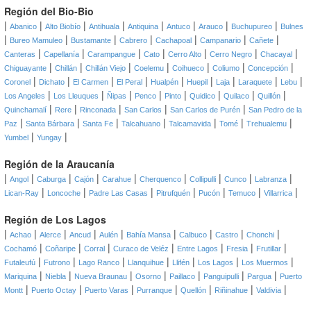
Región del Bio-Bio
|
|
|
|
|
|
|
|
Abanico
Alto Biobío
Antihuala
Antiquina
Antuco
Arauco
Buchupureo
Bulnes
|
|
|
|
|
|
|
Bureo Mamuleo
Bustamante
Cabrero
Cachapoal
Campanario
Cañete
|
|
|
|
|
|
|
Canteras
Capellanía
Carampangue
Cato
Cerro Alto
Cerro Negro
Chacayal
|
|
|
|
|
|
|
Chiguayante
Chillán
Chillán Viejo
Coelemu
Coihueco
Coliumo
Concepción
|
|
|
|
|
|
|
|
|
Coronel
Dichato
El Carmen
El Peral
Hualpén
Huepil
Laja
Laraquete
Lebu
|
|
|
|
|
|
|
|
Los Angeles
Los Lleuques
Ñipas
Penco
Pinto
Quidico
Quilaco
Quillón
|
|
|
|
|
Quinchamalí
Rere
Rinconada
San Carlos
San Carlos de Purén
San Pedro de la
|
|
|
|
|
|
|
Paz
Santa Bárbara
Santa Fe
Talcahuano
Talcamavida
Tomé
Trehualemu
|
|
Yumbel
Yungay
Región de la Araucanía
|
|
|
|
|
|
|
|
|
Angol
Caburga
Cajón
Carahue
Cherquenco
Collipulli
Cunco
Labranza
|
|
|
|
|
|
|
Lican-Ray
Loncoche
Padre Las Casas
Pitrufquén
Pucón
Temuco
Villarrica
Región de Los Lagos
|
|
|
|
|
|
|
|
|
Achao
Alerce
Ancud
Aulén
Bahía Mansa
Calbuco
Castro
Chonchi
|
|
|
|
|
|
|
Cochamó
Coñaripe
Corral
Curaco de Veléz
Entre Lagos
Fresia
Frutillar
|
|
|
|
|
|
|
Futaleufú
Futrono
Lago Ranco
Llanquihue
Llifén
Los Lagos
Los Muermos
|
|
|
|
|
|
|
Mariquina
Niebla
Nueva Braunau
Osorno
Paillaco
Panguipulli
Pargua
Puerto
|
|
|
|
|
|
|
Montt
Puerto Octay
Puerto Varas
Purranque
Quellón
Riñinahue
Valdivia