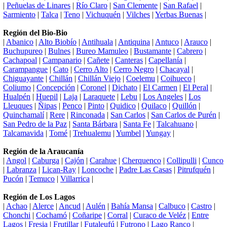
|
Peñuelas de Linares
|
Río Claro
|
San Clemente
|
San Rafael
|
Sarmiento
|
Talca
|
Teno
|
Vichuquén
|
Vilches
|
Yerbas Buenas
|
Región del Bio-Bio
|
Abanico
|
Alto Biobío
|
Antihuala
|
Antiquina
|
Antuco
|
Arauco
|
Buchupureo
|
Bulnes
|
Bureo Mamuleo
|
Bustamante
|
Cabrero
|
Cachapoal
|
Campanario
|
Cañete
|
Canteras
|
Capellanía
|
Carampangue
|
Cato
|
Cerro Alto
|
Cerro Negro
|
Chacayal
|
Chiguayante
|
Chillán
|
Chillán Viejo
|
Coelemu
|
Coihueco
|
Coliumo
|
Concepción
|
Coronel
|
Dichato
|
El Carmen
|
El Peral
|
Hualpén
|
Huepil
|
Laja
|
Laraquete
|
Lebu
|
Los Angeles
|
Los
Lleuques
|
Ñipas
|
Penco
|
Pinto
|
Quidico
|
Quilaco
|
Quillón
|
Quinchamalí
|
Rere
|
Rinconada
|
San Carlos
|
San Carlos de Purén
|
San Pedro de la Paz
|
Santa Bárbara
|
Santa Fe
|
Talcahuano
|
Talcamavida
|
Tomé
|
Trehualemu
|
Yumbel
|
Yungay
|
Región de la Araucanía
|
Angol
|
Caburga
|
Cajón
|
Carahue
|
Cherquenco
|
Collipulli
|
Cunco
|
Labranza
|
Lican-Ray
|
Loncoche
|
Padre Las Casas
|
Pitrufquén
|
Pucón
|
Temuco
|
Villarrica
|
Región de Los Lagos
|
Achao
|
Alerce
|
Ancud
|
Aulén
|
Bahía Mansa
|
Calbuco
|
Castro
|
Chonchi
|
Cochamó
|
Coñaripe
|
Corral
|
Curaco de Veléz
|
Entre
Lagos
|
Fresia
|
Frutillar
|
Futaleufú
|
Futrono
|
Lago Ranco
|