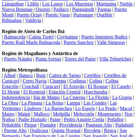
Llanquihue
|
Llifén
|
Los Lagos
|
Los Muermos
|
Mariquina
|
Niebla
|
Nueva Braunau
|
Osorno
|
Paillaco
|
Panguipulli
|
Pargua
|
Puerto
Montt
|
Puerto Octay
|
Puerto Varas
|
Purranque
|
Quellón
|
Riñinahue
|
Valdivia
|
Región de Aisén de Carlos Ibá
|
Balmaceda
|
Caleta Tortel
|
Coyhaique
|
Puerto Ingeniero Ibañez
|
Puerto Raúl Marín Balmaceda
|
Puerto Sanchez
|
Valle Simpson
|
Región de Magallanes y Antártica de
|
Puerto Natales
|
Punta Arenas
|
Torres del Paine
|
Villa Tehuelches
|
Región Metropolitana
|
Alhué
|
Batuco
|
Buin
|
Calera de Tango
|
Cerrillos
|
Cerrillos de
Curacaví
|
Cerro Navia
|
Champa
|
Codigua
|
Colina
|
Colina
Estación
|
Conchalí
|
Curacaví
|
El Arrayán
|
El Bosque
|
El Canelo
|
El Monte
|
El Romeral
|
Estación Central
|
Huechuraba
|
Independencia
|
Isla de Maipo
|
La Cisterna
|
La Florida
|
La Granja
|
La Obra
|
La Pintana
|
La Reina
|
Lampa
|
Las Condes
|
Las
Vertientes
|
Linderos
|
Lo Barnechea
|
Lo Espejo
|
Lo Prado
|
Macul
|
Maipo
|
Maipú
|
Malloco
|
Melipilla
|
Melocotón
|
Montenegro
|
Nos
|
Ñuñoa
|
Padre Hurtado
|
Paine
|
Pedro Aguirre Cerda
|
Peñaflor
|
Peñalolén
|
Pirque
|
Pomaire
|
Providencia
|
Puangue Alto
|
Pudahuel
|
Puente Alto
|
Quilicura
|
Quinta Normal
|
Recoleta
|
Renca
|
San
Bernardo
|
San Fransisco de Las Condes
|
San Joaquín
|
San José de