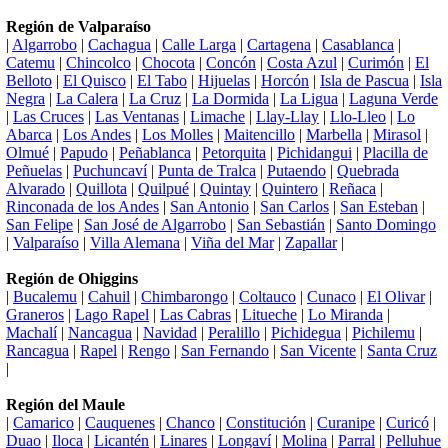
Región de Valparaíso
|
Algarrobo
|
Cachagua
|
Calle Larga
|
Cartagena
|
Casablanca
|
Catemu
|
Chincolco
|
Chocota
|
Concón
|
Costa Azul
|
Curimón
|
El
Belloto
|
El Quisco
|
El Tabo
|
Hijuelas
|
Horcón
|
Isla de Pascua
|
Isla
Negra
|
La Calera
|
La Cruz
|
La Dormida
|
La Ligua
|
Laguna Verde
|
Las Cruces
|
Las Ventanas
|
Limache
|
Llay-Llay
|
Llo-Lleo
|
Lo
Abarca
|
Los Andes
|
Los Molles
|
Maitencillo
|
Marbella
|
Mirasol
|
Olmué
|
Papudo
|
Peñablanca
|
Petorquita
|
Pichidangui
|
Placilla de
Peñuelas
|
Puchuncaví
|
Punta de Tralca
|
Putaendo
|
Quebrada
Alvarado
|
Quillota
|
Quilpué
|
Quintay
|
Quintero
|
Reñaca
|
Rinconada de los Andes
|
San Antonio
|
San Carlos
|
San Esteban
|
San Felipe
|
San José de Algarrobo
|
San Sebastián
|
Santo Domingo
|
Valparaíso
|
Villa Alemana
|
Viña del Mar
|
Zapallar
|
Región de Ohiggins
|
Bucalemu
|
Cahuil
|
Chimbarongo
|
Coltauco
|
Cunaco
|
El Olivar
|
Graneros
|
Lago Rapel
|
Las Cabras
|
Litueche
|
Lo Miranda
|
Machalí
|
Nancagua
|
Navidad
|
Peralillo
|
Pichidegua
|
Pichilemu
|
Rancagua
|
Rapel
|
Rengo
|
San Fernando
|
San Vicente
|
Santa Cruz
|
Región del Maule
|
Camarico
|
Cauquenes
|
Chanco
|
Constitución
|
Curanipe
|
Curicó
|
Duao
|
Iloca
|
Licantén
|
Linares
|
Longaví
|
Molina
|
Parral
|
Pelluhue