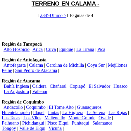
TERRENO EN CALAMA -
1
2
3
4
>
Ultimo >
1 Paginas de 4
Región de Tarapacá
|
Alto Hospicio
|
Arica
|
Cuya
|
Iquique
|
La Tirana
|
Pica
|
Región de Antofagasta
|
Antofagasta
|
Calama
|
Carolina de Michilla
|
Coya Sur
|
Mejillones
|
Peine
|
San Pedro de Atacama
|
Región de Atacama
|
Bahía Inglesa
|
Caldera
|
Chañaral
|
Copiapó
|
El Salvador
|
Huasco
|
La Angostura
|
Vallenar
|
Región de Coquimbo
|
Andacollo
|
Coquimbo
|
El Tome Alto
|
Guanaqueros
|
Huentelauquén
|
Illapel
|
Juntas
|
La Higuera
|
La Serena
|
Las Rojas
|
Las Tacas
|
Los Vilos
|
Maitencillo
|
Monte Grande
|
Ovalle
|
Paihuano
|
Pichidangui
|
Pisco Elqui
|
Punitaqui
|
Salamanca
|
Tongoy
|
Valle de Elqui
|
Vicuña
|