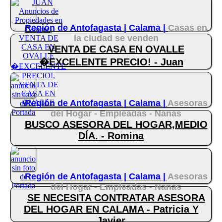
Región de Antofagasta |
Calama |
Casas en
la ciudad se venden
VENTA DE CASA EN OVALLE
�EXCELENTE PRECIO! - Juan
Región de Antofagasta |
Calama |
Asesoras
del Hogar - Empleadas - Nanas
BUSCO ASESORA DEL HOGAR,MEDIO
DÍA. - Romina
Región de Antofagasta |
Calama |
Asesoras
del Hogar - Empleadas - Nanas
SE NECESITA CONTRATAR ASESORA
DEL HOGAR EN CALAMA - Patricia Y
Javier