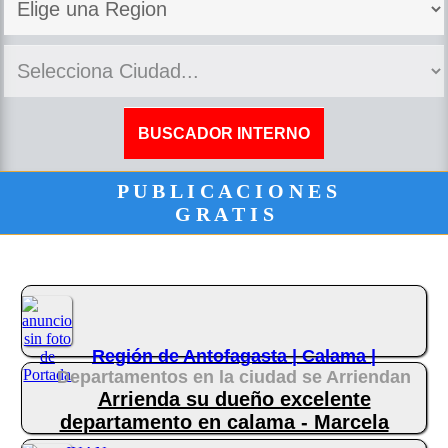
P U B L I C A C I O N E S
G R A T I S
Región de Antofagasta |
Calama |
Departamentos en la ciudad se Arriendan
Arrienda su dueño excelente
departamento en calama - Marcela