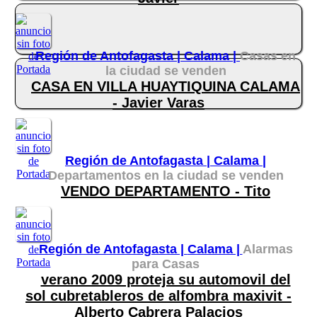
Región de Antofagasta |
Calama |
Casas en
la ciudad se venden
CASA EN VILLA HUAYTIQUINA CALAMA
- Javier Varas
Región de Antofagasta |
Calama |
Departamentos en la ciudad se venden
VENDO DEPARTAMENTO - Tito
Región de Antofagasta |
Calama |
Alarmas
para Casas
verano 2009 proteja su automovil del
sol cubretableros de alfombra maxivit -
Alberto Cabrera Palacios