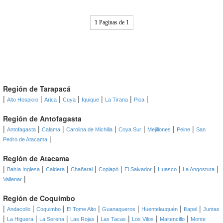
1 Paginas de 1
Región de Tarapacá
|
|
|
|
|
|
|
Alto Hospicio
Arica
Cuya
Iquique
La Tirana
Pica
Región de Antofagasta
|
|
|
|
|
|
|
Antofagasta
Calama
Carolina de Michilla
Coya Sur
Mejillones
Peine
San
|
Pedro de Atacama
Región de Atacama
|
|
|
|
|
|
|
|
Bahía Inglesa
Caldera
Chañaral
Copiapó
El Salvador
Huasco
La Angostura
|
Vallenar
Región de Coquimbo
|
|
|
|
|
|
|
Andacollo
Coquimbo
El Tome Alto
Guanaqueros
Huentelauquén
Illapel
Juntas
|
|
|
|
|
|
|
La Higuera
La Serena
Las Rojas
Las Tacas
Los Vilos
Maitencillo
Monte