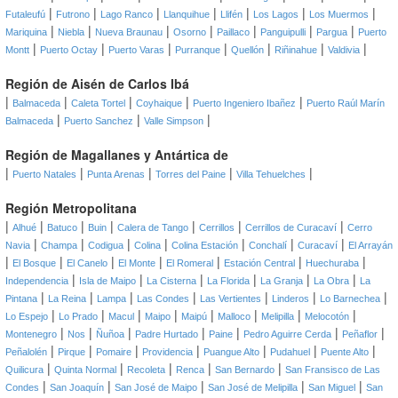
|
|
|
|
|
|
|
Futaleufú
Futrono
Lago Ranco
Llanquihue
Llifén
Los Lagos
Los Muermos
|
|
|
|
|
|
|
Mariquina
Niebla
Nueva Braunau
Osorno
Paillaco
Panguipulli
Pargua
Puerto
|
|
|
|
|
|
|
Montt
Puerto Octay
Puerto Varas
Purranque
Quellón
Riñinahue
Valdivia
Región de Aisén de Carlos Ibá
|
|
|
|
|
Balmaceda
Caleta Tortel
Coyhaique
Puerto Ingeniero Ibañez
Puerto Raúl Marín
|
|
|
Balmaceda
Puerto Sanchez
Valle Simpson
Región de Magallanes y Antártica de
|
|
|
|
|
Puerto Natales
Punta Arenas
Torres del Paine
Villa Tehuelches
Región Metropolitana
|
|
|
|
|
|
|
Alhué
Batuco
Buin
Calera de Tango
Cerrillos
Cerrillos de Curacaví
Cerro
|
|
|
|
|
|
|
Navia
Champa
Codigua
Colina
Colina Estación
Conchalí
Curacaví
El Arrayán
|
|
|
|
|
|
|
El Bosque
El Canelo
El Monte
El Romeral
Estación Central
Huechuraba
|
|
|
|
|
|
Independencia
Isla de Maipo
La Cisterna
La Florida
La Granja
La Obra
La
|
|
|
|
|
|
|
Pintana
La Reina
Lampa
Las Condes
Las Vertientes
Linderos
Lo Barnechea
|
|
|
|
|
|
|
|
Lo Espejo
Lo Prado
Macul
Maipo
Maipú
Malloco
Melipilla
Melocotón
|
|
|
|
|
|
|
Montenegro
Nos
Ñuñoa
Padre Hurtado
Paine
Pedro Aguirre Cerda
Peñaflor
|
|
|
|
|
|
|
Peñalolén
Pirque
Pomaire
Providencia
Puangue Alto
Pudahuel
Puente Alto
|
|
|
|
|
Quilicura
Quinta Normal
Recoleta
Renca
San Bernardo
San Fransisco de Las
|
|
|
|
|
Condes
San Joaquín
San José de Maipo
San José de Melipilla
San Miguel
San