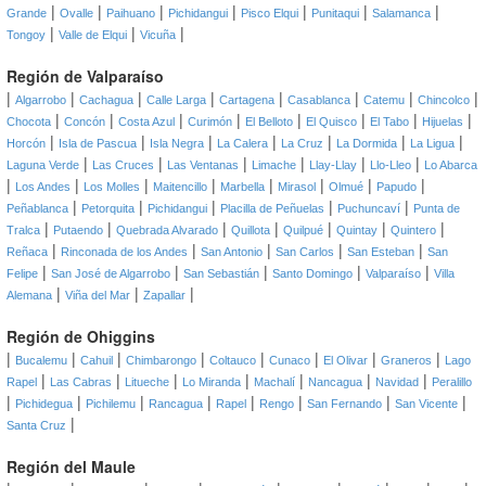
|
|
|
|
|
|
|
Grande
Ovalle
Paihuano
Pichidangui
Pisco Elqui
Punitaqui
Salamanca
|
|
|
Tongoy
Valle de Elqui
Vicuña
Región de Valparaíso
|
|
|
|
|
|
|
|
Algarrobo
Cachagua
Calle Larga
Cartagena
Casablanca
Catemu
Chincolco
|
|
|
|
|
|
|
|
Chocota
Concón
Costa Azul
Curimón
El Belloto
El Quisco
El Tabo
Hijuelas
|
|
|
|
|
|
|
Horcón
Isla de Pascua
Isla Negra
La Calera
La Cruz
La Dormida
La Ligua
|
|
|
|
|
|
Laguna Verde
Las Cruces
Las Ventanas
Limache
Llay-Llay
Llo-Lleo
Lo Abarca
|
|
|
|
|
|
|
|
Los Andes
Los Molles
Maitencillo
Marbella
Mirasol
Olmué
Papudo
|
|
|
|
|
Peñablanca
Petorquita
Pichidangui
Placilla de Peñuelas
Puchuncaví
Punta de
|
|
|
|
|
|
|
Tralca
Putaendo
Quebrada Alvarado
Quillota
Quilpué
Quintay
Quintero
|
|
|
|
|
Reñaca
Rinconada de los Andes
San Antonio
San Carlos
San Esteban
San
|
|
|
|
|
Felipe
San José de Algarrobo
San Sebastián
Santo Domingo
Valparaíso
Villa
|
|
|
Alemana
Viña del Mar
Zapallar
Región de Ohiggins
|
|
|
|
|
|
|
|
Bucalemu
Cahuil
Chimbarongo
Coltauco
Cunaco
El Olivar
Graneros
Lago
|
|
|
|
|
|
|
Rapel
Las Cabras
Litueche
Lo Miranda
Machalí
Nancagua
Navidad
Peralillo
|
|
|
|
|
|
|
|
Pichidegua
Pichilemu
Rancagua
Rapel
Rengo
San Fernando
San Vicente
|
Santa Cruz
Región del Maule