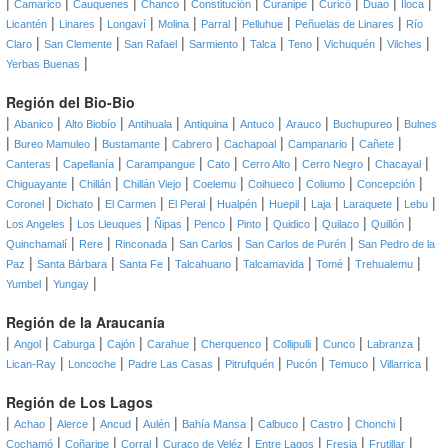
|
|
|
|
|
|
|
|
|
Camarico
Cauquenes
Chanco
Constitución
Curanipe
Curicó
Duao
Iloca
|
|
|
|
|
|
|
Licantén
Linares
Longaví
Molina
Parral
Pelluhue
Peñuelas de Linares
Río
|
|
|
|
|
|
|
|
Claro
San Clemente
San Rafael
Sarmiento
Talca
Teno
Vichuquén
Vilches
|
Yerbas Buenas
Región del Bio-Bio
|
|
|
|
|
|
|
|
Abanico
Alto Biobío
Antihuala
Antiquina
Antuco
Arauco
Buchupureo
Bulnes
|
|
|
|
|
|
|
Bureo Mamuleo
Bustamante
Cabrero
Cachapoal
Campanario
Cañete
|
|
|
|
|
|
|
Canteras
Capellanía
Carampangue
Cato
Cerro Alto
Cerro Negro
Chacayal
|
|
|
|
|
|
|
Chiguayante
Chillán
Chillán Viejo
Coelemu
Coihueco
Coliumo
Concepción
|
|
|
|
|
|
|
|
|
Coronel
Dichato
El Carmen
El Peral
Hualpén
Huepil
Laja
Laraquete
Lebu
|
|
|
|
|
|
|
|
Los Angeles
Los Lleuques
Ñipas
Penco
Pinto
Quidico
Quilaco
Quillón
|
|
|
|
|
Quinchamalí
Rere
Rinconada
San Carlos
San Carlos de Purén
San Pedro de la
|
|
|
|
|
|
|
Paz
Santa Bárbara
Santa Fe
Talcahuano
Talcamavida
Tomé
Trehualemu
|
|
Yumbel
Yungay
Región de la Araucanía
|
|
|
|
|
|
|
|
|
Angol
Caburga
Cajón
Carahue
Cherquenco
Collipulli
Cunco
Labranza
|
|
|
|
|
|
|
Lican-Ray
Loncoche
Padre Las Casas
Pitrufquén
Pucón
Temuco
Villarrica
Región de Los Lagos
|
|
|
|
|
|
|
|
|
Achao
Alerce
Ancud
Aulén
Bahía Mansa
Calbuco
Castro
Chonchi
|
|
|
|
|
|
|
Cochamó
Coñaripe
Corral
Curaco de Veléz
Entre Lagos
Fresia
Frutillar