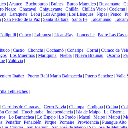
uco
|
Arauco
|
Buchupureo
|
Bulnes
|
Bureo Mamuleo
|
Bustamante
|
Ca
ro Negro
|
Chacayal
|
Chiguayante
|
Chillán
|
Chillán Viejo
|
Coelemu
Laja
|
Laraquete
|
Lebu
|
Los Angeles
|
Los Lleuques
|
Ñipas
|
Penco
|
P
n
|
San Pedro de la Paz
|
Santa Bárbara
|
Santa Fe
|
Talcahuano
|
Talcam
Collipulli
|
Cunco
|
Labranza
|
Lican-Ray
|
Loncoche
|
Padre Las Casas
lbuco
|
Castro
|
Chonchi
|
Cochamó
|
Coñaripe
|
Corral
|
Curaco de Vel
agos
|
Los Muermos
|
Mariquina
|
Niebla
|
Nueva Braunau
|
Osorno
|
Pa
hue
|
Valdivia
|
eniero Ibañez
|
Puerto Raúl Marín Balmaceda
|
Puerto Sanchez
|
Valle
illa Tehuelches
|
|
Cerrillos de Curacaví
|
Cerro Navia
|
Champa
|
Codigua
|
Colina
|
Col
ón Central
|
Huechuraba
|
Independencia
|
Isla de Maipo
|
La Cisterna
|
ros
|
Lo Barnechea
|
Lo Espejo
|
Lo Prado
|
Macul
|
Maipo
|
Maipú
|
Ma
da
|
Peñaflor
|
Peñalolén
|
Pirque
|
Pomaire
|
Providencia
|
Puangue Alto
e Las Condes
|
San Joaquín
|
San José de Maipo
|
San José de Melipilla