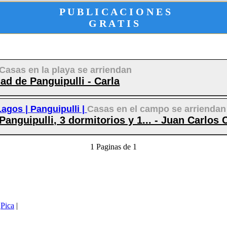
P U B L I C A C I O N E S
G R A T I S
Casas en la playa se arriendan
ad de Panguipulli - Carla
Lagos |
Panguipulli |
Casas en el campo se arriendan
Panguipulli, 3 dormitorios y 1... - Juan Carlo
1 Paginas de 1
|
Pica
|