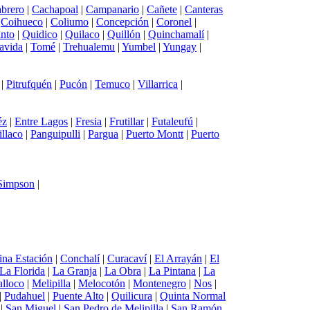
brero
|
Cachapoal
|
Campanario
|
Cañete
|
Canteras
|
Coihueco
|
Coliumo
|
Concepción
|
Coronel
|
into
|
Quidico
|
Quilaco
|
Quillón
|
Quinchamalí
|
avida
|
Tomé
|
Trehualemu
|
Yumbel
|
Yungay
|
|
Pitrufquén
|
Pucón
|
Temuco
|
Villarrica
|
éz
|
Entre Lagos
|
Fresia
|
Frutillar
|
Futaleufú
|
illaco
|
Panguipulli
|
Pargua
|
Puerto Montt
|
Puerto
 Simpson
|
ina Estación
|
Conchalí
|
Curacaví
|
El Arrayán
|
El
La Florida
|
La Granja
|
La Obra
|
La Pintana
|
La
lloco
|
Melipilla
|
Melocotón
|
Montenegro
|
Nos
|
|
Pudahuel
|
Puente Alto
|
Quilicura
|
Quinta Normal
|
San Miguel
|
San Pedro de Melipilla
|
San Ramón