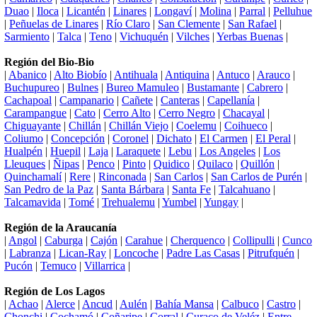
Duao
|
Iloca
|
Licantén
|
Linares
|
Longaví
|
Molina
|
Parral
|
Pelluhue
|
Peñuelas de Linares
|
Río Claro
|
San Clemente
|
San Rafael
|
Sarmiento
|
Talca
|
Teno
|
Vichuquén
|
Vilches
|
Yerbas Buenas
|
Región del Bio-Bio
|
Abanico
|
Alto Biobío
|
Antihuala
|
Antiquina
|
Antuco
|
Arauco
|
Buchupureo
|
Bulnes
|
Bureo Mamuleo
|
Bustamante
|
Cabrero
|
Cachapoal
|
Campanario
|
Cañete
|
Canteras
|
Capellanía
|
Carampangue
|
Cato
|
Cerro Alto
|
Cerro Negro
|
Chacayal
|
Chiguayante
|
Chillán
|
Chillán Viejo
|
Coelemu
|
Coihueco
|
Coliumo
|
Concepción
|
Coronel
|
Dichato
|
El Carmen
|
El Peral
|
Hualpén
|
Huepil
|
Laja
|
Laraquete
|
Lebu
|
Los Angeles
|
Los
Lleuques
|
Ñipas
|
Penco
|
Pinto
|
Quidico
|
Quilaco
|
Quillón
|
Quinchamalí
|
Rere
|
Rinconada
|
San Carlos
|
San Carlos de Purén
|
San Pedro de la Paz
|
Santa Bárbara
|
Santa Fe
|
Talcahuano
|
Talcamavida
|
Tomé
|
Trehualemu
|
Yumbel
|
Yungay
|
Región de la Araucanía
|
Angol
|
Caburga
|
Cajón
|
Carahue
|
Cherquenco
|
Collipulli
|
Cunco
|
Labranza
|
Lican-Ray
|
Loncoche
|
Padre Las Casas
|
Pitrufquén
|
Pucón
|
Temuco
|
Villarrica
|
Región de Los Lagos
|
Achao
|
Alerce
|
Ancud
|
Aulén
|
Bahía Mansa
|
Calbuco
|
Castro
|
Chonchi
|
Cochamó
|
Coñaripe
|
Corral
|
Curaco de Veléz
|
Entre