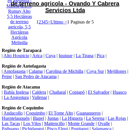
de terreno agricola - Ovando Y Cabrera
Servicios Ltda
1
2
3
4
5
>
Ultimo >
1 Paginas de 5
Región de Tarapacá
|
Alto Hospicio
|
Arica
|
Cuya
|
Iquique
|
La Tirana
|
Pica
|
Región de Antofagasta
|
Antofagasta
|
Calama
|
Carolina de Michilla
|
Coya Sur
|
Mejillones
|
Peine
|
San Pedro de Atacama
|
Región de Atacama
|
Bahía Inglesa
|
Caldera
|
Chañaral
|
Copiapó
|
El Salvador
|
Huasco
|
La Angostura
|
Vallenar
|
Región de Coquimbo
|
Andacollo
|
Coquimbo
|
El Tome Alto
|
Guanaqueros
|
Huentelauquén
|
Illapel
|
Juntas
|
La Higuera
|
La Serena
|
Las Rojas
|
Las Tacas
|
Los Vilos
|
Maitencillo
|
Monte Grande
|
Ovalle
|
Paihuano
|
Pichidangui
|
Pisco Elqui
|
Punitaqui
|
Salamanca
|