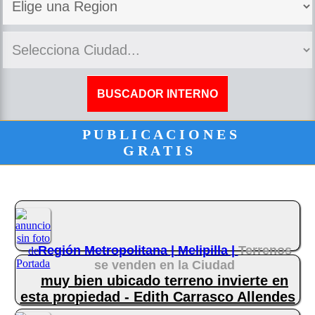
P U B L I C A C I O N E S
G R A T I S
Región Metropolitana |
Melipilla |
Terrenos
se venden en la Ciudad
muy bien ubicado terreno invierte en
esta propiedad - Edith Carrasco Allendes