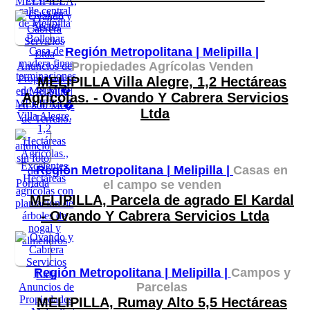
Región Metropolitana |
Melipilla |
Propiedades Agrícolas Venden
MELIPILLA Villa Alegre, 1,2 Hectáreas
Agrícolas. - Ovando Y Cabrera Servicios
Ltda
Región Metropolitana |
Melipilla |
Casas en
el campo se venden
MELIPILLA, Parcela de agrado El Kardal
- Ovando Y Cabrera Servicios Ltda
Región Metropolitana |
Melipilla |
Campos y
Parcelas
MELIPILLA, Rumay Alto 5,5 Hectáreas