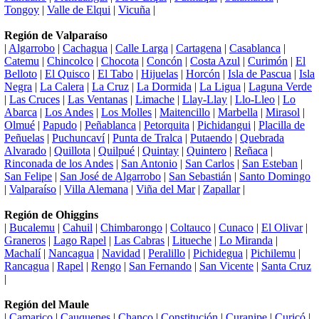
Tongoy
|
Valle de Elqui
|
Vicuña
|
Región de Valparaíso
|
Algarrobo
|
Cachagua
|
Calle Larga
|
Cartagena
|
Casablanca
|
Catemu
|
Chincolco
|
Chocota
|
Concón
|
Costa Azul
|
Curimón
|
El
Belloto
|
El Quisco
|
El Tabo
|
Hijuelas
|
Horcón
|
Isla de Pascua
|
Isla
Negra
|
La Calera
|
La Cruz
|
La Dormida
|
La Ligua
|
Laguna Verde
|
Las Cruces
|
Las Ventanas
|
Limache
|
Llay-Llay
|
Llo-Lleo
|
Lo
Abarca
|
Los Andes
|
Los Molles
|
Maitencillo
|
Marbella
|
Mirasol
|
Olmué
|
Papudo
|
Peñablanca
|
Petorquita
|
Pichidangui
|
Placilla de
Peñuelas
|
Puchuncaví
|
Punta de Tralca
|
Putaendo
|
Quebrada
Alvarado
|
Quillota
|
Quilpué
|
Quintay
|
Quintero
|
Reñaca
|
Rinconada de los Andes
|
San Antonio
|
San Carlos
|
San Esteban
|
San Felipe
|
San José de Algarrobo
|
San Sebastián
|
Santo Domingo
|
Valparaíso
|
Villa Alemana
|
Viña del Mar
|
Zapallar
|
Región de Ohiggins
|
Bucalemu
|
Cahuil
|
Chimbarongo
|
Coltauco
|
Cunaco
|
El Olivar
|
Graneros
|
Lago Rapel
|
Las Cabras
|
Litueche
|
Lo Miranda
|
Machalí
|
Nancagua
|
Navidad
|
Peralillo
|
Pichidegua
|
Pichilemu
|
Rancagua
|
Rapel
|
Rengo
|
San Fernando
|
San Vicente
|
Santa Cruz
|
Región del Maule
|
Camarico
|
Cauquenes
|
Chanco
|
Constitución
|
Curanipe
|
Curicó
|