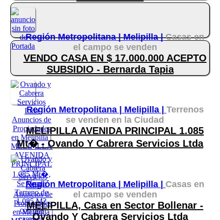
Región Metropolitana |
Melipilla |
Casas en
el campo se venden
VENDO CASA EN $ 17.000.000 ACEPTO
SUBSIDIO - Bernarda Tapia
Región Metropolitana |
Melipilla |
Terrenos
se venden en la Ciudad
MELIPILLA AVENIDA PRINCIPAL 1.085
Mt� - Ovando Y Cabrera Servicios Ltda
Región Metropolitana |
Melipilla |
Casas en
el campo se venden
MELIPILLA, Casa en Sector Bollenar -
Ovando Y Cabrera Servicios Ltda