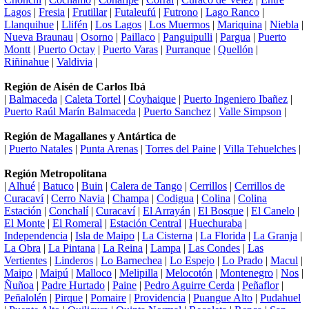
Lagos
|
Fresia
|
Frutillar
|
Futaleufú
|
Futrono
|
Lago Ranco
|
Llanquihue
|
Llifén
|
Los Lagos
|
Los Muermos
|
Mariquina
|
Niebla
|
Nueva Braunau
|
Osorno
|
Paillaco
|
Panguipulli
|
Pargua
|
Puerto
Montt
|
Puerto Octay
|
Puerto Varas
|
Purranque
|
Quellón
|
Riñinahue
|
Valdivia
|
Región de Aisén de Carlos Ibá
|
Balmaceda
|
Caleta Tortel
|
Coyhaique
|
Puerto Ingeniero Ibañez
|
Puerto Raúl Marín Balmaceda
|
Puerto Sanchez
|
Valle Simpson
|
Región de Magallanes y Antártica de
|
Puerto Natales
|
Punta Arenas
|
Torres del Paine
|
Villa Tehuelches
|
Región Metropolitana
|
Alhué
|
Batuco
|
Buin
|
Calera de Tango
|
Cerrillos
|
Cerrillos de
Curacaví
|
Cerro Navia
|
Champa
|
Codigua
|
Colina
|
Colina
Estación
|
Conchalí
|
Curacaví
|
El Arrayán
|
El Bosque
|
El Canelo
|
El Monte
|
El Romeral
|
Estación Central
|
Huechuraba
|
Independencia
|
Isla de Maipo
|
La Cisterna
|
La Florida
|
La Granja
|
La Obra
|
La Pintana
|
La Reina
|
Lampa
|
Las Condes
|
Las
Vertientes
|
Linderos
|
Lo Barnechea
|
Lo Espejo
|
Lo Prado
|
Macul
|
Maipo
|
Maipú
|
Malloco
|
Melipilla
|
Melocotón
|
Montenegro
|
Nos
|
Ñuñoa
|
Padre Hurtado
|
Paine
|
Pedro Aguirre Cerda
|
Peñaflor
|
Peñalolén
|
Pirque
|
Pomaire
|
Providencia
|
Puangue Alto
|
Pudahuel