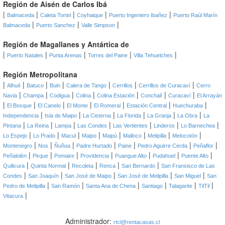
Región de Aisén de Carlos Ibá
|
|
|
|
|
Balmaceda
Caleta Tortel
Coyhaique
Puerto Ingeniero Ibañez
Puerto Raúl Marín
|
|
|
Balmaceda
Puerto Sanchez
Valle Simpson
Región de Magallanes y Antártica de
|
|
|
|
|
Puerto Natales
Punta Arenas
Torres del Paine
Villa Tehuelches
Región Metropolitana
|
|
|
|
|
|
|
Alhué
Batuco
Buin
Calera de Tango
Cerrillos
Cerrillos de Curacaví
Cerro
|
|
|
|
|
|
|
Navia
Champa
Codigua
Colina
Colina Estación
Conchalí
Curacaví
El Arrayán
|
|
|
|
|
|
|
El Bosque
El Canelo
El Monte
El Romeral
Estación Central
Huechuraba
|
|
|
|
|
|
Independencia
Isla de Maipo
La Cisterna
La Florida
La Granja
La Obra
La
|
|
|
|
|
|
|
Pintana
La Reina
Lampa
Las Condes
Las Vertientes
Linderos
Lo Barnechea
|
|
|
|
|
|
|
|
Lo Espejo
Lo Prado
Macul
Maipo
Maipú
Malloco
Melipilla
Melocotón
|
|
|
|
|
|
|
Montenegro
Nos
Ñuñoa
Padre Hurtado
Paine
Pedro Aguirre Cerda
Peñaflor
|
|
|
|
|
|
|
Peñalolén
Pirque
Pomaire
Providencia
Puangue Alto
Pudahuel
Puente Alto
|
|
|
|
|
Quilicura
Quinta Normal
Recoleta
Renca
San Bernardo
San Fransisco de Las
|
|
|
|
|
Condes
San Joaquín
San José de Maipo
San José de Melipilla
San Miguel
San
|
|
|
|
|
|
Pedro de Melipilla
San Ramón
Santa Ana de Chena
Santiago
Talagante
TilTil
|
Vitacura
Administrador:
rtcl@rentacasas.cl