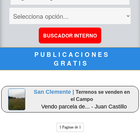
P U B L I C A C I O N E S
G R A T I S
San Clemente |
Terrenos se venden en
el Campo
Vendo parcela de... - Juan Castillo
1 Paginas de 1