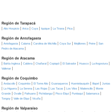
Región de Tarapacá
|
|
|
|
|
|
|
Alto Hospicio
Arica
Cuya
Iquique
La Tirana
Pica
Región de Antofagasta
|
|
|
|
|
|
|
Antofagasta
Calama
Carolina de Michilla
Coya Sur
Mejillones
Peine
San
|
Pedro de Atacama
Región de Atacama
|
|
|
|
|
|
|
|
Bahía Inglesa
Caldera
Chañaral
Copiapó
El Salvador
Huasco
La Angostura
|
Vallenar
Región de Coquimbo
|
|
|
|
|
|
|
Andacollo
Coquimbo
El Tome Alto
Guanaqueros
Huentelauquén
Illapel
Juntas
|
|
|
|
|
|
|
La Higuera
La Serena
Las Rojas
Las Tacas
Los Vilos
Maitencillo
Monte
|
|
|
|
|
|
|
Grande
Ovalle
Paihuano
Pichidangui
Pisco Elqui
Punitaqui
Salamanca
|
|
|
Tongoy
Valle de Elqui
Vicuña
Región de Valparaíso