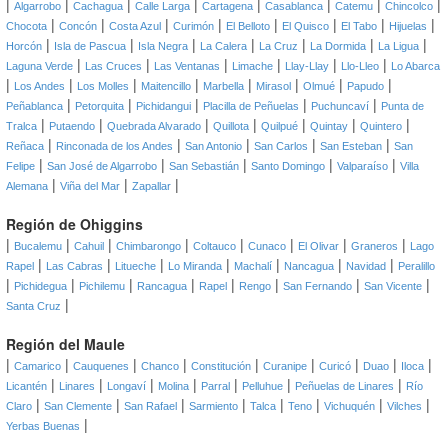
|
|
|
|
|
|
|
|
Algarrobo
Cachagua
Calle Larga
Cartagena
Casablanca
Catemu
Chincolco
|
|
|
|
|
|
|
|
Chocota
Concón
Costa Azul
Curimón
El Belloto
El Quisco
El Tabo
Hijuelas
|
|
|
|
|
|
|
Horcón
Isla de Pascua
Isla Negra
La Calera
La Cruz
La Dormida
La Ligua
|
|
|
|
|
|
Laguna Verde
Las Cruces
Las Ventanas
Limache
Llay-Llay
Llo-Lleo
Lo Abarca
|
|
|
|
|
|
|
|
Los Andes
Los Molles
Maitencillo
Marbella
Mirasol
Olmué
Papudo
|
|
|
|
|
Peñablanca
Petorquita
Pichidangui
Placilla de Peñuelas
Puchuncaví
Punta de
|
|
|
|
|
|
|
Tralca
Putaendo
Quebrada Alvarado
Quillota
Quilpué
Quintay
Quintero
|
|
|
|
|
Reñaca
Rinconada de los Andes
San Antonio
San Carlos
San Esteban
San
|
|
|
|
|
Felipe
San José de Algarrobo
San Sebastián
Santo Domingo
Valparaíso
Villa
|
|
|
Alemana
Viña del Mar
Zapallar
Región de Ohiggins
|
|
|
|
|
|
|
|
Bucalemu
Cahuil
Chimbarongo
Coltauco
Cunaco
El Olivar
Graneros
Lago
|
|
|
|
|
|
|
Rapel
Las Cabras
Litueche
Lo Miranda
Machalí
Nancagua
Navidad
Peralillo
|
|
|
|
|
|
|
|
Pichidegua
Pichilemu
Rancagua
Rapel
Rengo
San Fernando
San Vicente
|
Santa Cruz
Región del Maule
|
|
|
|
|
|
|
|
|
Camarico
Cauquenes
Chanco
Constitución
Curanipe
Curicó
Duao
Iloca
|
|
|
|
|
|
|
Licantén
Linares
Longaví
Molina
Parral
Pelluhue
Peñuelas de Linares
Río
|
|
|
|
|
|
|
|
Claro
San Clemente
San Rafael
Sarmiento
Talca
Teno
Vichuquén
Vilches
|
Yerbas Buenas