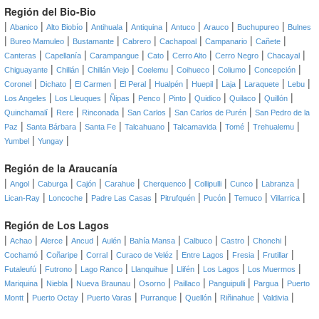
Región del Bio-Bio
|
|
|
|
|
|
|
|
Abanico
Alto Biobío
Antihuala
Antiquina
Antuco
Arauco
Buchupureo
Bulnes
|
|
|
|
|
|
|
Bureo Mamuleo
Bustamante
Cabrero
Cachapoal
Campanario
Cañete
|
|
|
|
|
|
|
Canteras
Capellanía
Carampangue
Cato
Cerro Alto
Cerro Negro
Chacayal
|
|
|
|
|
|
|
Chiguayante
Chillán
Chillán Viejo
Coelemu
Coihueco
Coliumo
Concepción
|
|
|
|
|
|
|
|
|
Coronel
Dichato
El Carmen
El Peral
Hualpén
Huepil
Laja
Laraquete
Lebu
|
|
|
|
|
|
|
|
Los Angeles
Los Lleuques
Ñipas
Penco
Pinto
Quidico
Quilaco
Quillón
|
|
|
|
|
Quinchamalí
Rere
Rinconada
San Carlos
San Carlos de Purén
San Pedro de la
|
|
|
|
|
|
|
Paz
Santa Bárbara
Santa Fe
Talcahuano
Talcamavida
Tomé
Trehualemu
|
|
Yumbel
Yungay
Región de la Araucanía
|
|
|
|
|
|
|
|
|
Angol
Caburga
Cajón
Carahue
Cherquenco
Collipulli
Cunco
Labranza
|
|
|
|
|
|
|
Lican-Ray
Loncoche
Padre Las Casas
Pitrufquén
Pucón
Temuco
Villarrica
Región de Los Lagos
|
|
|
|
|
|
|
|
|
Achao
Alerce
Ancud
Aulén
Bahía Mansa
Calbuco
Castro
Chonchi
|
|
|
|
|
|
|
Cochamó
Coñaripe
Corral
Curaco de Veléz
Entre Lagos
Fresia
Frutillar
|
|
|
|
|
|
|
Futaleufú
Futrono
Lago Ranco
Llanquihue
Llifén
Los Lagos
Los Muermos
|
|
|
|
|
|
|
Mariquina
Niebla
Nueva Braunau
Osorno
Paillaco
Panguipulli
Pargua
Puerto
|
|
|
|
|
|
|
Montt
Puerto Octay
Puerto Varas
Purranque
Quellón
Riñinahue
Valdivia