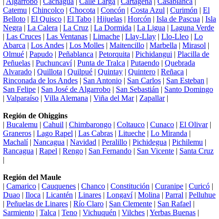
|
Algarrobo
|
Cachagua
|
Calle Larga
|
Cartagena
|
Casablanca
|
Catemu
|
Chincolco
|
Chocota
|
Concón
|
Costa Azul
|
Curimón
|
El
Belloto
|
El Quisco
|
El Tabo
|
Hijuelas
|
Horcón
|
Isla de Pascua
|
Isla
Negra
|
La Calera
|
La Cruz
|
La Dormida
|
La Ligua
|
Laguna Verde
|
Las Cruces
|
Las Ventanas
|
Limache
|
Llay-Llay
|
Llo-Lleo
|
Lo
Abarca
|
Los Andes
|
Los Molles
|
Maitencillo
|
Marbella
|
Mirasol
|
Olmué
|
Papudo
|
Peñablanca
|
Petorquita
|
Pichidangui
|
Placilla de
Peñuelas
|
Puchuncaví
|
Punta de Tralca
|
Putaendo
|
Quebrada
Alvarado
|
Quillota
|
Quilpué
|
Quintay
|
Quintero
|
Reñaca
|
Rinconada de los Andes
|
San Antonio
|
San Carlos
|
San Esteban
|
San Felipe
|
San José de Algarrobo
|
San Sebastián
|
Santo Domingo
|
Valparaíso
|
Villa Alemana
|
Viña del Mar
|
Zapallar
|
Región de Ohiggins
|
Bucalemu
|
Cahuil
|
Chimbarongo
|
Coltauco
|
Cunaco
|
El Olivar
|
Graneros
|
Lago Rapel
|
Las Cabras
|
Litueche
|
Lo Miranda
|
Machalí
|
Nancagua
|
Navidad
|
Peralillo
|
Pichidegua
|
Pichilemu
|
Rancagua
|
Rapel
|
Rengo
|
San Fernando
|
San Vicente
|
Santa Cruz
|
Región del Maule
|
Camarico
|
Cauquenes
|
Chanco
|
Constitución
|
Curanipe
|
Curicó
|
Duao
|
Iloca
|
Licantén
|
Linares
|
Longaví
|
Molina
|
Parral
|
Pelluhue
|
Peñuelas de Linares
|
Río Claro
|
San Clemente
|
San Rafael
|
Sarmiento
|
Talca
|
Teno
|
Vichuquén
|
Vilches
|
Yerbas Buenas
|