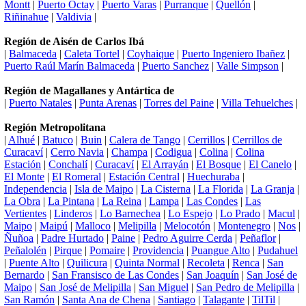
Montt
|
Puerto Octay
|
Puerto Varas
|
Purranque
|
Quellón
|
Riñinahue
|
Valdivia
|
Región de Aisén de Carlos Ibá
|
Balmaceda
|
Caleta Tortel
|
Coyhaique
|
Puerto Ingeniero Ibañez
|
Puerto Raúl Marín Balmaceda
|
Puerto Sanchez
|
Valle Simpson
|
Región de Magallanes y Antártica de
|
Puerto Natales
|
Punta Arenas
|
Torres del Paine
|
Villa Tehuelches
|
Región Metropolitana
|
Alhué
|
Batuco
|
Buin
|
Calera de Tango
|
Cerrillos
|
Cerrillos de
Curacaví
|
Cerro Navia
|
Champa
|
Codigua
|
Colina
|
Colina
Estación
|
Conchalí
|
Curacaví
|
El Arrayán
|
El Bosque
|
El Canelo
|
El Monte
|
El Romeral
|
Estación Central
|
Huechuraba
|
Independencia
|
Isla de Maipo
|
La Cisterna
|
La Florida
|
La Granja
|
La Obra
|
La Pintana
|
La Reina
|
Lampa
|
Las Condes
|
Las
Vertientes
|
Linderos
|
Lo Barnechea
|
Lo Espejo
|
Lo Prado
|
Macul
|
Maipo
|
Maipú
|
Malloco
|
Melipilla
|
Melocotón
|
Montenegro
|
Nos
|
Ñuñoa
|
Padre Hurtado
|
Paine
|
Pedro Aguirre Cerda
|
Peñaflor
|
Peñalolén
|
Pirque
|
Pomaire
|
Providencia
|
Puangue Alto
|
Pudahuel
|
Puente Alto
|
Quilicura
|
Quinta Normal
|
Recoleta
|
Renca
|
San
Bernardo
|
San Fransisco de Las Condes
|
San Joaquín
|
San José de
Maipo
|
San José de Melipilla
|
San Miguel
|
San Pedro de Melipilla
|
San Ramón
|
Santa Ana de Chena
|
Santiago
|
Talagante
|
TilTil
|