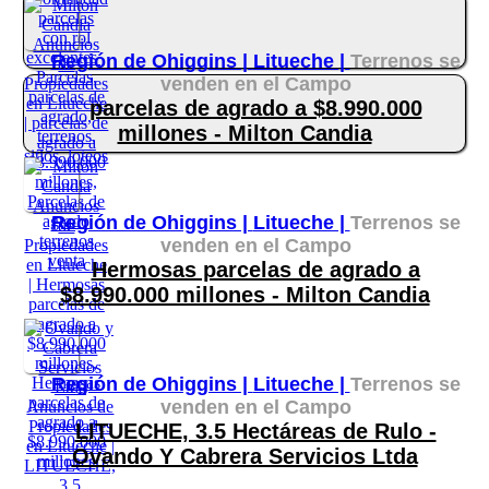
Región de Ohiggins |
Litueche |
Terrenos se
venden en el Campo
parcelas de agrado a $8.990.000
millones - Milton Candia
Región de Ohiggins |
Litueche |
Terrenos se
venden en el Campo
Hermosas parcelas de agrado a
$8.990.000 millones - Milton Candia
Región de Ohiggins |
Litueche |
Terrenos se
venden en el Campo
LITUECHE, 3.5 Hectáreas de Rulo -
Ovando Y Cabrera Servicios Ltda