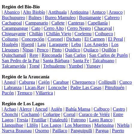
Región del Bio-Bio
|
Abanico
|
Alto Biobío
|
Antihuala
|
Antiquina
|
Antuco
|
Arauco
|
Buchupureo
|
Bulnes
|
Bureo Mamuleo
|
Bustamante
|
Cabrero
|
Cachapoal
|
Campanario
|
Cañete
|
Canteras
|
Capellanía
|
Carampangue
|
Cato
|
Cerro Alto
|
Cerro Negro
|
Chacayal
|
Chiguayante
|
Chillán
|
Chillán Viejo
|
Coelemu
|
Coihueco
|
Coliumo
|
Concepción
|
Coronel
|
Dichato
|
El Carmen
|
El Peral
|
Hualpén
|
Huepil
|
Laja
|
Laraquete
|
Lebu
|
Los Angeles
|
Los
Lleuques
|
Ñipas
|
Penco
|
Pinto
|
Quidico
|
Quilaco
|
Quillón
|
Quinchamalí
|
Rere
|
Rinconada
|
San Carlos
|
San Carlos de Purén
|
San Pedro de la Paz
|
Santa Bárbara
|
Santa Fe
|
Talcahuano
|
Talcamavida
|
Tomé
|
Trehualemu
|
Yumbel
|
Yungay
|
Región de la Araucanía
|
Angol
|
Caburga
|
Cajón
|
Carahue
|
Cherquenco
|
Collipulli
|
Cunco
|
Labranza
|
Lican-Ray
|
Loncoche
|
Padre Las Casas
|
Pitrufquén
|
Pucón
|
Temuco
|
Villarrica
|
Región de Los Lagos
|
Achao
|
Alerce
|
Ancud
|
Aulén
|
Bahía Mansa
|
Calbuco
|
Castro
|
Chonchi
|
Cochamó
|
Coñaripe
|
Corral
|
Curaco de Veléz
|
Entre
Lagos
|
Fresia
|
Frutillar
|
Futaleufú
|
Futrono
|
Lago Ranco
|
Llanquihue
|
Llifén
|
Los Lagos
|
Los Muermos
|
Mariquina
|
Niebla
|
Nueva Braunau
|
Osorno
|
Paillaco
|
Panguipulli
|
Pargua
|
Puerto