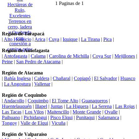
1 Paginas de 1
Región de Tarapacá
|
Alto Hospicio
|
Arica
|
Cuya
|
Iquique
|
La Tirana
|
Pica
|
Región de Antofagasta
|
Antofagasta
|
Calama
|
Carolina de Michilla
|
Coya Sur
|
Mejillones
|
Peine
|
San Pedro de Atacama
|
Región de Atacama
|
Bahía Inglesa
|
Caldera
|
Chañaral
|
Copiapó
|
El Salvador
|
Huasco
|
La Angostura
|
Vallenar
|
Región de Coquimbo
|
Andacollo
|
Coquimbo
|
El Tome Alto
|
Guanaqueros
|
Huentelauquén
|
Illapel
|
Juntas
|
La Higuera
|
La Serena
|
Las Rojas
|
Las Tacas
|
Los Vilos
|
Maitencillo
|
Monte Grande
|
Ovalle
|
Paihuano
|
Pichidangui
|
Pisco Elqui
|
Punitaqui
|
Salamanca
|
Tongoy
|
Valle de Elqui
|
Vicuña
|
Región de Valparaíso