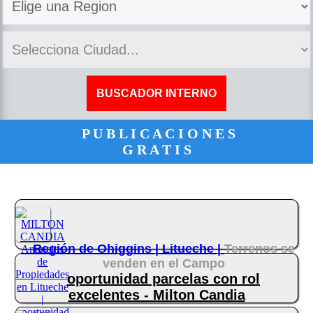
P U B L I C A C I O N E S
G R A T I S
Región de Ohiggins |
Litueche |
Terrenos se
venden en el Campo
oportunidad parcelas con rol
excelentes - Milton Candia