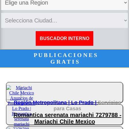
P U B L I C A C I O N E S
G R A T I S
Región Metropolitana |
Lo Prado |
Servicios
para Casas
Romantica serenata mariachi 7279788 -
Mariachi Chile Mexico