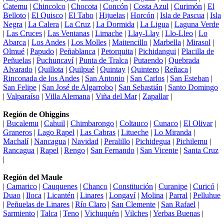
Catemu
|
Chincolco
|
Chocota
|
Concón
|
Costa Azul
|
Curimón
|
El
Belloto
|
El Quisco
|
El Tabo
|
Hijuelas
|
Horcón
|
Isla de Pascua
|
Isla
Negra
|
La Calera
|
La Cruz
|
La Dormida
|
La Ligua
|
Laguna Verde
|
Las Cruces
|
Las Ventanas
|
Limache
|
Llay-Llay
|
Llo-Lleo
|
Lo
Abarca
|
Los Andes
|
Los Molles
|
Maitencillo
|
Marbella
|
Mirasol
|
Olmué
|
Papudo
|
Peñablanca
|
Petorquita
|
Pichidangui
|
Placilla de
Peñuelas
|
Puchuncaví
|
Punta de Tralca
|
Putaendo
|
Quebrada
Alvarado
|
Quillota
|
Quilpué
|
Quintay
|
Quintero
|
Reñaca
|
Rinconada de los Andes
|
San Antonio
|
San Carlos
|
San Esteban
|
San Felipe
|
San José de Algarrobo
|
San Sebastián
|
Santo Domingo
|
Valparaíso
|
Villa Alemana
|
Viña del Mar
|
Zapallar
|
Región de Ohiggins
|
Bucalemu
|
Cahuil
|
Chimbarongo
|
Coltauco
|
Cunaco
|
El Olivar
|
Graneros
|
Lago Rapel
|
Las Cabras
|
Litueche
|
Lo Miranda
|
Machalí
|
Nancagua
|
Navidad
|
Peralillo
|
Pichidegua
|
Pichilemu
|
Rancagua
|
Rapel
|
Rengo
|
San Fernando
|
San Vicente
|
Santa Cruz
|
Región del Maule
|
Camarico
|
Cauquenes
|
Chanco
|
Constitución
|
Curanipe
|
Curicó
|
Duao
|
Iloca
|
Licantén
|
Linares
|
Longaví
|
Molina
|
Parral
|
Pelluhue
|
Peñuelas de Linares
|
Río Claro
|
San Clemente
|
San Rafael
|
Sarmiento
|
Talca
|
Teno
|
Vichuquén
|
Vilches
|
Yerbas Buenas
|