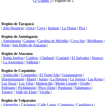
1
2
>
Ultimo >
1 Paginas de 2
Región de Tarapacá
|
Alto Hospicio
|
Arica
|
Cuya
|
Iquique
|
La Tirana
|
Pica
|
Región de Antofagasta
|
Antofagasta
|
Calama
|
Carolina de Michilla
|
Coya Sur
|
Mejillones
|
Peine
|
San Pedro de Atacama
|
Región de Atacama
|
Bahía Inglesa
|
Caldera
|
Chañaral
|
Copiapó
|
El Salvador
|
Huasco
|
La Angostura
|
Vallenar
|
Región de Coquimbo
|
Andacollo
|
Coquimbo
|
El Tome Alto
|
Guanaqueros
|
Huentelauquén
|
Illapel
|
Juntas
|
La Higuera
|
La Serena
|
Las Rojas
|
Las Tacas
|
Los Vilos
|
Maitencillo
|
Monte Grande
|
Ovalle
|
Paihuano
|
Pichidangui
|
Pisco Elqui
|
Punitaqui
|
Salamanca
|
Tongoy
|
Valle de Elqui
|
Vicuña
|
Región de Valparaíso
|
Algarrobo
|
Cachagua
|
Calle Larga
|
Cartagena
|
Casablanca
|