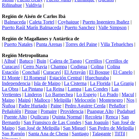
Riñinahue
|
Valdivia
|
Región de Aisén de Carlos Ibá
|
Balmaceda
|
Caleta Tortel
|
Coyhaique
|
Puerto Ingeniero Ibañez
|
Puerto Raúl Marín Balmaceda
|
Puerto Sanchez
|
Valle Simpson
|
Región de Magallanes y Antártica de
|
Puerto Natales
|
Punta Arenas
|
Torres del Paine
|
Villa Tehuelches
|
Región Metropolitana
|
Alhué
|
Batuco
|
Buin
|
Calera de Tango
|
Cerrillos
|
Cerrillos de
Curacaví
|
Cerro Navia
|
Champa
|
Codigua
|
Colina
|
Colina
Estación
|
Conchalí
|
Curacaví
|
El Arrayán
|
El Bosque
|
El Canelo
|
El Monte
|
El Romeral
|
Estación Central
|
Huechuraba
|
Independencia
|
Isla de Maipo
|
La Cisterna
|
La Florida
|
La Granja
|
La Obra
|
La Pintana
|
La Reina
|
Lampa
|
Las Condes
|
Las
Vertientes
|
Linderos
|
Lo Barnechea
|
Lo Espejo
|
Lo Prado
|
Macul
|
Maipo
|
Maipú
|
Malloco
|
Melipilla
|
Melocotón
|
Montenegro
|
Nos
|
Ñuñoa
|
Padre Hurtado
|
Paine
|
Pedro Aguirre Cerda
|
Peñaflor
|
Peñalolén
|
Pirque
|
Pomaire
|
Providencia
|
Puangue Alto
|
Pudahuel
|
Puente Alto
|
Quilicura
|
Quinta Normal
|
Recoleta
|
Renca
|
San
Bernardo
|
San Fransisco de Las Condes
|
San Joaquín
|
San José de
Maipo
|
San José de Melipilla
|
San Miguel
|
San Pedro de Melipilla
|
San Ramón
|
Santa Ana de Chena
|
Santiago
|
Talagante
|
TilTil
|