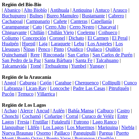
Región del Bio-Bio
|
Abanico
|
Alto Biobío
|
Antihuala
|
Antiquina
|
Antuco
|
Arauco
|
Buchupureo
|
Bulnes
|
Bureo Mamuleo
|
Bustamante
|
Cabrero
|
Cachapoal
|
Campanario
|
Cañete
|
Canteras
|
Capellanía
|
Carampangue
|
Cato
|
Cerro Alto
|
Cerro Negro
|
Chacayal
|
Chiguayante
|
Chillán
|
Chillán Viejo
|
Coelemu
|
Coihueco
|
Coliumo
|
Concepción
|
Coronel
|
Dichato
|
El Carmen
|
El Peral
|
Hualpén
|
Huepil
|
Laja
|
Laraquete
|
Lebu
|
Los Angeles
|
Los
Lleuques
|
Ñipas
|
Penco
|
Pinto
|
Quidico
|
Quilaco
|
Quillón
|
Quinchamalí
|
Rere
|
Rinconada
|
San Carlos
|
San Carlos de Purén
|
San Pedro de la Paz
|
Santa Bárbara
|
Santa Fe
|
Talcahuano
|
Talcamavida
|
Tomé
|
Trehualemu
|
Yumbel
|
Yungay
|
Región de la Araucanía
|
Angol
|
Caburga
|
Cajón
|
Carahue
|
Cherquenco
|
Collipulli
|
Cunco
|
Labranza
|
Lican-Ray
|
Loncoche
|
Padre Las Casas
|
Pitrufquén
|
Pucón
|
Temuco
|
Villarrica
|
Región de Los Lagos
|
Achao
|
Alerce
|
Ancud
|
Aulén
|
Bahía Mansa
|
Calbuco
|
Castro
|
Chonchi
|
Cochamó
|
Coñaripe
|
Corral
|
Curaco de Veléz
|
Entre
Lagos
|
Fresia
|
Frutillar
|
Futaleufú
|
Futrono
|
Lago Ranco
|
Llanquihue
|
Llifén
|
Los Lagos
|
Los Muermos
|
Mariquina
|
Niebla
|
Nueva Braunau
|
Osorno
|
Paillaco
|
Panguipulli
|
Pargua
|
Puerto
Montt
|
Puerto Octay
|
Puerto Varas
|
Purranque
|
Quellón
|