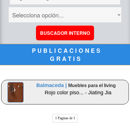
P U B L I C A C I O N E S
G R A T I S
Balmaceda |
Muebles para el living
Rojo color piso... - Jiating Jia
1 Paginas de 1