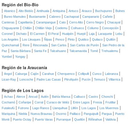
Región del Bio-Bio
|
|
|
|
|
|
|
|
Abanico
Alto Biobío
Antihuala
Antiquina
Antuco
Arauco
Buchupureo
Bulnes
|
|
|
|
|
|
|
Bureo Mamuleo
Bustamante
Cabrero
Cachapoal
Campanario
Cañete
|
|
|
|
|
|
|
Canteras
Capellanía
Carampangue
Cato
Cerro Alto
Cerro Negro
Chacayal
|
|
|
|
|
|
|
Chiguayante
Chillán
Chillán Viejo
Coelemu
Coihueco
Coliumo
Concepción
|
|
|
|
|
|
|
|
|
Coronel
Dichato
El Carmen
El Peral
Hualpén
Huepil
Laja
Laraquete
Lebu
|
|
|
|
|
|
|
|
Los Angeles
Los Lleuques
Ñipas
Penco
Pinto
Quidico
Quilaco
Quillón
|
|
|
|
|
Quinchamalí
Rere
Rinconada
San Carlos
San Carlos de Purén
San Pedro de la
|
|
|
|
|
|
|
Paz
Santa Bárbara
Santa Fe
Talcahuano
Talcamavida
Tomé
Trehualemu
|
|
Yumbel
Yungay
Región de la Araucanía
|
|
|
|
|
|
|
|
|
Angol
Caburga
Cajón
Carahue
Cherquenco
Collipulli
Cunco
Labranza
|
|
|
|
|
|
|
Lican-Ray
Loncoche
Padre Las Casas
Pitrufquén
Pucón
Temuco
Villarrica
Región de Los Lagos
|
|
|
|
|
|
|
|
|
Achao
Alerce
Ancud
Aulén
Bahía Mansa
Calbuco
Castro
Chonchi
|
|
|
|
|
|
|
Cochamó
Coñaripe
Corral
Curaco de Veléz
Entre Lagos
Fresia
Frutillar
|
|
|
|
|
|
|
Futaleufú
Futrono
Lago Ranco
Llanquihue
Llifén
Los Lagos
Los Muermos
|
|
|
|
|
|
|
Mariquina
Niebla
Nueva Braunau
Osorno
Paillaco
Panguipulli
Pargua
Puerto
|
|
|
|
|
|
|
Montt
Puerto Octay
Puerto Varas
Purranque
Quellón
Riñinahue
Valdivia