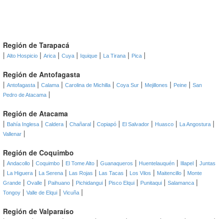
Región de Tarapacá
|
|
|
|
|
|
|
Alto Hospicio
Arica
Cuya
Iquique
La Tirana
Pica
Región de Antofagasta
|
|
|
|
|
|
|
Antofagasta
Calama
Carolina de Michilla
Coya Sur
Mejillones
Peine
San
|
Pedro de Atacama
Región de Atacama
|
|
|
|
|
|
|
|
Bahía Inglesa
Caldera
Chañaral
Copiapó
El Salvador
Huasco
La Angostura
|
Vallenar
Región de Coquimbo
|
|
|
|
|
|
|
Andacollo
Coquimbo
El Tome Alto
Guanaqueros
Huentelauquén
Illapel
Juntas
|
|
|
|
|
|
|
La Higuera
La Serena
Las Rojas
Las Tacas
Los Vilos
Maitencillo
Monte
|
|
|
|
|
|
|
Grande
Ovalle
Paihuano
Pichidangui
Pisco Elqui
Punitaqui
Salamanca
|
|
|
Tongoy
Valle de Elqui
Vicuña
Región de Valparaíso