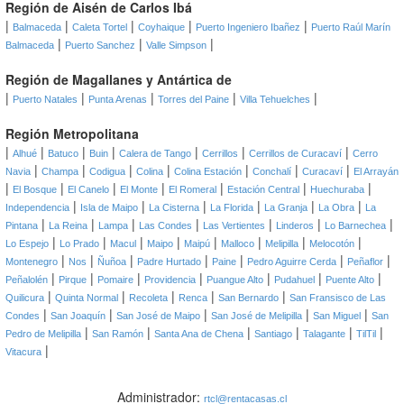
Región de Aisén de Carlos Ibá
|
|
|
|
|
Balmaceda
Caleta Tortel
Coyhaique
Puerto Ingeniero Ibañez
Puerto Raúl Marín
|
|
|
Balmaceda
Puerto Sanchez
Valle Simpson
Región de Magallanes y Antártica de
|
|
|
|
|
Puerto Natales
Punta Arenas
Torres del Paine
Villa Tehuelches
Región Metropolitana
|
|
|
|
|
|
|
Alhué
Batuco
Buin
Calera de Tango
Cerrillos
Cerrillos de Curacaví
Cerro
|
|
|
|
|
|
|
Navia
Champa
Codigua
Colina
Colina Estación
Conchalí
Curacaví
El Arrayán
|
|
|
|
|
|
|
El Bosque
El Canelo
El Monte
El Romeral
Estación Central
Huechuraba
|
|
|
|
|
|
Independencia
Isla de Maipo
La Cisterna
La Florida
La Granja
La Obra
La
|
|
|
|
|
|
|
Pintana
La Reina
Lampa
Las Condes
Las Vertientes
Linderos
Lo Barnechea
|
|
|
|
|
|
|
|
Lo Espejo
Lo Prado
Macul
Maipo
Maipú
Malloco
Melipilla
Melocotón
|
|
|
|
|
|
|
Montenegro
Nos
Ñuñoa
Padre Hurtado
Paine
Pedro Aguirre Cerda
Peñaflor
|
|
|
|
|
|
|
Peñalolén
Pirque
Pomaire
Providencia
Puangue Alto
Pudahuel
Puente Alto
|
|
|
|
|
Quilicura
Quinta Normal
Recoleta
Renca
San Bernardo
San Fransisco de Las
|
|
|
|
|
Condes
San Joaquín
San José de Maipo
San José de Melipilla
San Miguel
San
|
|
|
|
|
|
Pedro de Melipilla
San Ramón
Santa Ana de Chena
Santiago
Talagante
TilTil
|
Vitacura
Administrador:
rtcl@rentacasas.cl