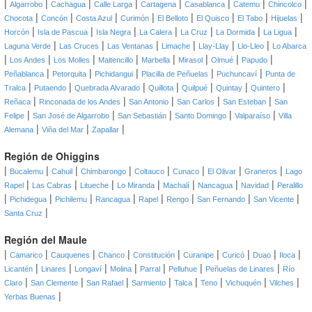
|
|
|
|
|
|
|
|
Algarrobo
Cachagua
Calle Larga
Cartagena
Casablanca
Catemu
Chincolco
|
|
|
|
|
|
|
|
Chocota
Concón
Costa Azul
Curimón
El Belloto
El Quisco
El Tabo
Hijuelas
|
|
|
|
|
|
|
Horcón
Isla de Pascua
Isla Negra
La Calera
La Cruz
La Dormida
La Ligua
|
|
|
|
|
|
Laguna Verde
Las Cruces
Las Ventanas
Limache
Llay-Llay
Llo-Lleo
Lo Abarca
|
|
|
|
|
|
|
|
Los Andes
Los Molles
Maitencillo
Marbella
Mirasol
Olmué
Papudo
|
|
|
|
|
Peñablanca
Petorquita
Pichidangui
Placilla de Peñuelas
Puchuncaví
Punta de
|
|
|
|
|
|
|
Tralca
Putaendo
Quebrada Alvarado
Quillota
Quilpué
Quintay
Quintero
|
|
|
|
|
Reñaca
Rinconada de los Andes
San Antonio
San Carlos
San Esteban
San
|
|
|
|
|
Felipe
San José de Algarrobo
San Sebastián
Santo Domingo
Valparaíso
Villa
|
|
|
Alemana
Viña del Mar
Zapallar
Región de Ohiggins
|
|
|
|
|
|
|
|
Bucalemu
Cahuil
Chimbarongo
Coltauco
Cunaco
El Olivar
Graneros
Lago
|
|
|
|
|
|
|
Rapel
Las Cabras
Litueche
Lo Miranda
Machalí
Nancagua
Navidad
Peralillo
|
|
|
|
|
|
|
|
Pichidegua
Pichilemu
Rancagua
Rapel
Rengo
San Fernando
San Vicente
|
Santa Cruz
Región del Maule
|
|
|
|
|
|
|
|
|
Camarico
Cauquenes
Chanco
Constitución
Curanipe
Curicó
Duao
Iloca
|
|
|
|
|
|
|
Licantén
Linares
Longaví
Molina
Parral
Pelluhue
Peñuelas de Linares
Río
|
|
|
|
|
|
|
|
Claro
San Clemente
San Rafael
Sarmiento
Talca
Teno
Vichuquén
Vilches
|
Yerbas Buenas