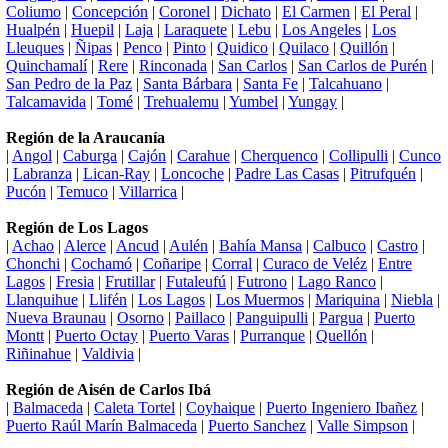
Coliumo
|
Concepción
|
Coronel
|
Dichato
|
El Carmen
|
El Peral
|
Hualpén
|
Huepil
|
Laja
|
Laraquete
|
Lebu
|
Los Angeles
|
Los
Lleuques
|
Ñipas
|
Penco
|
Pinto
|
Quidico
|
Quilaco
|
Quillón
|
Quinchamalí
|
Rere
|
Rinconada
|
San Carlos
|
San Carlos de Purén
|
San Pedro de la Paz
|
Santa Bárbara
|
Santa Fe
|
Talcahuano
|
Talcamavida
|
Tomé
|
Trehualemu
|
Yumbel
|
Yungay
|
Región de la Araucanía
|
Angol
|
Caburga
|
Cajón
|
Carahue
|
Cherquenco
|
Collipulli
|
Cunco
|
Labranza
|
Lican-Ray
|
Loncoche
|
Padre Las Casas
|
Pitrufquén
|
Pucón
|
Temuco
|
Villarrica
|
Región de Los Lagos
|
Achao
|
Alerce
|
Ancud
|
Aulén
|
Bahía Mansa
|
Calbuco
|
Castro
|
Chonchi
|
Cochamó
|
Coñaripe
|
Corral
|
Curaco de Veléz
|
Entre
Lagos
|
Fresia
|
Frutillar
|
Futaleufú
|
Futrono
|
Lago Ranco
|
Llanquihue
|
Llifén
|
Los Lagos
|
Los Muermos
|
Mariquina
|
Niebla
|
Nueva Braunau
|
Osorno
|
Paillaco
|
Panguipulli
|
Pargua
|
Puerto
Montt
|
Puerto Octay
|
Puerto Varas
|
Purranque
|
Quellón
|
Riñinahue
|
Valdivia
|
Región de Aisén de Carlos Ibá
|
Balmaceda
|
Caleta Tortel
|
Coyhaique
|
Puerto Ingeniero Ibañez
|
Puerto Raúl Marín Balmaceda
|
Puerto Sanchez
|
Valle Simpson
|