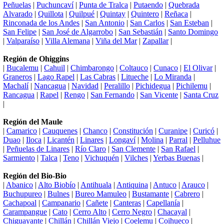
Peñuelas
|
Puchuncaví
|
Punta de Tralca
|
Putaendo
|
Quebrada
Alvarado
|
Quillota
|
Quilpué
|
Quintay
|
Quintero
|
Reñaca
|
Rinconada de los Andes
|
San Antonio
|
San Carlos
|
San Esteban
|
San Felipe
|
San José de Algarrobo
|
San Sebastián
|
Santo Domingo
|
Valparaíso
|
Villa Alemana
|
Viña del Mar
|
Zapallar
|
Región de Ohiggins
|
Bucalemu
|
Cahuil
|
Chimbarongo
|
Coltauco
|
Cunaco
|
El Olivar
|
Graneros
|
Lago Rapel
|
Las Cabras
|
Litueche
|
Lo Miranda
|
Machalí
|
Nancagua
|
Navidad
|
Peralillo
|
Pichidegua
|
Pichilemu
|
Rancagua
|
Rapel
|
Rengo
|
San Fernando
|
San Vicente
|
Santa Cruz
|
Región del Maule
|
Camarico
|
Cauquenes
|
Chanco
|
Constitución
|
Curanipe
|
Curicó
|
Duao
|
Iloca
|
Licantén
|
Linares
|
Longaví
|
Molina
|
Parral
|
Pelluhue
|
Peñuelas de Linares
|
Río Claro
|
San Clemente
|
San Rafael
|
Sarmiento
|
Talca
|
Teno
|
Vichuquén
|
Vilches
|
Yerbas Buenas
|
Región del Bio-Bio
|
Abanico
|
Alto Biobío
|
Antihuala
|
Antiquina
|
Antuco
|
Arauco
|
Buchupureo
|
Bulnes
|
Bureo Mamuleo
|
Bustamante
|
Cabrero
|
Cachapoal
|
Campanario
|
Cañete
|
Canteras
|
Capellanía
|
Carampangue
|
Cato
|
Cerro Alto
|
Cerro Negro
|
Chacayal
|
Chiguayante
|
Chillán
|
Chillán Viejo
|
Coelemu
|
Coihueco
|