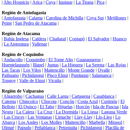
|
Alto Hospicio
|
Arica
|
Cuya
|
Iquique
|
La Tirana
|
Pica
|
Región de Antofagasta
|
Antofagasta
|
Calama
|
Carolina de Michilla
|
Coya Sur
|
Mejillones
|
Peine
|
San Pedro de Atacama
|
Región de Atacama
|
Bahía Inglesa
|
Caldera
|
Chañaral
|
Copiapó
|
El Salvador
|
Huasco
|
La Angostura
|
Vallenar
|
Región de Coquimbo
|
Andacollo
|
Coquimbo
|
El Tome Alto
|
Guanaqueros
|
Huentelauquén
|
Illapel
|
Juntas
|
La Higuera
|
La Serena
|
Las Rojas
|
Las Tacas
|
Los Vilos
|
Maitencillo
|
Monte Grande
|
Ovalle
|
Paihuano
|
Pichidangui
|
Pisco Elqui
|
Punitaqui
|
Salamanca
|
Tongoy
|
Valle de Elqui
|
Vicuña
|
Región de Valparaíso
|
Algarrobo
|
Cachagua
|
Calle Larga
|
Cartagena
|
Casablanca
|
Catemu
|
Chincolco
|
Chocota
|
Concón
|
Costa Azul
|
Curimón
|
El
Belloto
|
El Quisco
|
El Tabo
|
Hijuelas
|
Horcón
|
Isla de Pascua
|
Isla
Negra
|
La Calera
|
La Cruz
|
La Dormida
|
La Ligua
|
Laguna Verde
|
Las Cruces
|
Las Ventanas
|
Limache
|
Llay-Llay
|
Llo-Lleo
|
Lo
Abarca
|
Los Andes
|
Los Molles
|
Maitencillo
|
Marbella
|
Mirasol
|
Olmué
|
Papudo
|
Peñablanca
|
Petorquita
|
Pichidangui
|
Placilla de