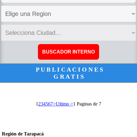
P U B L I C A C I O N E S
G R A T I S
1
2
3
4
5
6
7
>
Ultimo >
1 Paginas de 7
Región de Tarapacá