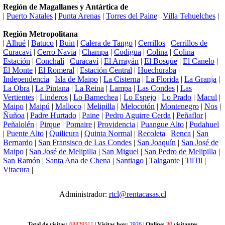
Región de Magallanes y Antártica de
|
Puerto Natales
|
Punta Arenas
|
Torres del Paine
|
Villa Tehuelches
|
Región Metropolitana
|
Alhué
|
Batuco
|
Buin
|
Calera de Tango
|
Cerrillos
|
Cerrillos de
Curacaví
|
Cerro Navia
|
Champa
|
Codigua
|
Colina
|
Colina
Estación
|
Conchalí
|
Curacaví
|
El Arrayán
|
El Bosque
|
El Canelo
|
El Monte
|
El Romeral
|
Estación Central
|
Huechuraba
|
Independencia
|
Isla de Maipo
|
La Cisterna
|
La Florida
|
La Granja
|
La Obra
|
La Pintana
|
La Reina
|
Lampa
|
Las Condes
|
Las
Vertientes
|
Linderos
|
Lo Barnechea
|
Lo Espejo
|
Lo Prado
|
Macul
|
Maipo
|
Maipú
|
Malloco
|
Melipilla
|
Melocotón
|
Montenegro
|
Nos
|
Ñuñoa
|
Padre Hurtado
|
Paine
|
Pedro Aguirre Cerda
|
Peñaflor
|
Peñalolén
|
Pirque
|
Pomaire
|
Providencia
|
Puangue Alto
|
Pudahuel
|
Puente Alto
|
Quilicura
|
Quinta Normal
|
Recoleta
|
Renca
|
San
Bernardo
|
San Fransisco de Las Condes
|
San Joaquín
|
San José de
Maipo
|
San José de Melipilla
|
San Miguel
|
San Pedro de Melipilla
|
San Ramón
|
Santa Ana de Chena
|
Santiago
|
Talagante
|
TilTil
|
Vitacura
|
Administrador:
rtcl@rentacasas.cl
Total de visitas:
68829511
|
Visitas hoy:
2926
|
Online:
30
visitantes