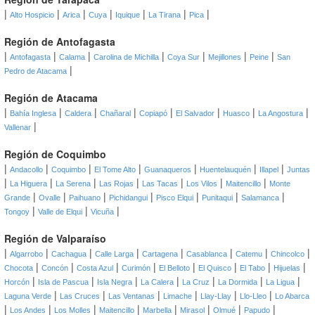
|
|
|
|
|
|
|
Alto Hospicio
Arica
Cuya
Iquique
La Tirana
Pica
Región de Antofagasta
|
|
|
|
|
|
|
Antofagasta
Calama
Carolina de Michilla
Coya Sur
Mejillones
Peine
San
|
Pedro de Atacama
Región de Atacama
|
|
|
|
|
|
|
|
Bahía Inglesa
Caldera
Chañaral
Copiapó
El Salvador
Huasco
La Angostura
|
Vallenar
Región de Coquimbo
|
|
|
|
|
|
|
Andacollo
Coquimbo
El Tome Alto
Guanaqueros
Huentelauquén
Illapel
Juntas
|
|
|
|
|
|
|
La Higuera
La Serena
Las Rojas
Las Tacas
Los Vilos
Maitencillo
Monte
|
|
|
|
|
|
|
Grande
Ovalle
Paihuano
Pichidangui
Pisco Elqui
Punitaqui
Salamanca
|
|
|
Tongoy
Valle de Elqui
Vicuña
Región de Valparaíso
|
|
|
|
|
|
|
|
Algarrobo
Cachagua
Calle Larga
Cartagena
Casablanca
Catemu
Chincolco
|
|
|
|
|
|
|
|
Chocota
Concón
Costa Azul
Curimón
El Belloto
El Quisco
El Tabo
Hijuelas
|
|
|
|
|
|
|
Horcón
Isla de Pascua
Isla Negra
La Calera
La Cruz
La Dormida
La Ligua
|
|
|
|
|
|
Laguna Verde
Las Cruces
Las Ventanas
Limache
Llay-Llay
Llo-Lleo
Lo Abarca
|
|
|
|
|
|
|
|
Los Andes
Los Molles
Maitencillo
Marbella
Mirasol
Olmué
Papudo