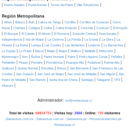
|
|
|
|
|
Puerto Natales
Punta Arenas
Torres del Paine
Villa Tehuelches
Región Metropolitana
|
|
|
|
|
|
|
Alhué
Batuco
Buin
Calera de Tango
Cerrillos
Cerrillos de Curacaví
Cerro
|
|
|
|
|
|
|
Navia
Champa
Codigua
Colina
Colina Estación
Conchalí
Curacaví
El Arrayán
|
|
|
|
|
|
|
El Bosque
El Canelo
El Monte
El Romeral
Estación Central
Huechuraba
|
|
|
|
|
|
Independencia
Isla de Maipo
La Cisterna
La Florida
La Granja
La Obra
La
|
|
|
|
|
|
|
Pintana
La Reina
Lampa
Las Condes
Las Vertientes
Linderos
Lo Barnechea
|
|
|
|
|
|
|
|
Lo Espejo
Lo Prado
Macul
Maipo
Maipú
Malloco
Melipilla
Melocotón
|
|
|
|
|
|
|
Montenegro
Nos
Ñuñoa
Padre Hurtado
Paine
Pedro Aguirre Cerda
Peñaflor
|
|
|
|
|
|
|
Peñalolén
Pirque
Pomaire
Providencia
Puangue Alto
Pudahuel
Puente Alto
|
|
|
|
|
Quilicura
Quinta Normal
Recoleta
Renca
San Bernardo
San Fransisco de Las
|
|
|
|
|
Condes
San Joaquín
San José de Maipo
San José de Melipilla
San Miguel
San
|
|
|
|
|
|
Pedro de Melipilla
San Ramón
Santa Ana de Chena
Santiago
Talagante
TilTil
|
Vitacura
Administrador:
rtcl@rentacasas.cl
Total de visitas:
68834753
|
Visitas hoy:
3888
|
Online:
139
visitantes
Datoavisos.com.mx
- Datoavisos.com.ve
- Datoavisos.pe
- Peruserviciotecnico.pe
-
Rentacasas.cl