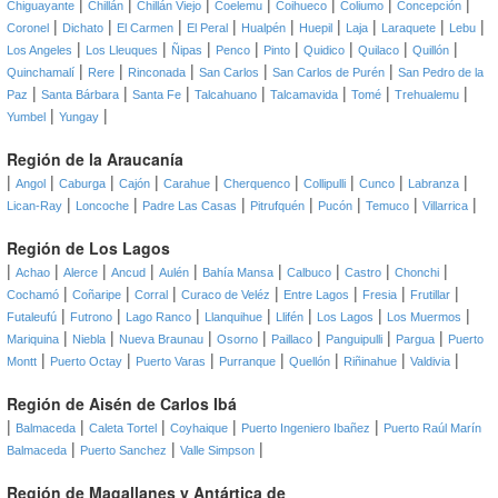
|
|
|
|
|
|
|
Chiguayante
Chillán
Chillán Viejo
Coelemu
Coihueco
Coliumo
Concepción
|
|
|
|
|
|
|
|
|
Coronel
Dichato
El Carmen
El Peral
Hualpén
Huepil
Laja
Laraquete
Lebu
|
|
|
|
|
|
|
|
Los Angeles
Los Lleuques
Ñipas
Penco
Pinto
Quidico
Quilaco
Quillón
|
|
|
|
|
Quinchamalí
Rere
Rinconada
San Carlos
San Carlos de Purén
San Pedro de la
|
|
|
|
|
|
|
Paz
Santa Bárbara
Santa Fe
Talcahuano
Talcamavida
Tomé
Trehualemu
|
|
Yumbel
Yungay
Región de la Araucanía
|
|
|
|
|
|
|
|
|
Angol
Caburga
Cajón
Carahue
Cherquenco
Collipulli
Cunco
Labranza
|
|
|
|
|
|
|
Lican-Ray
Loncoche
Padre Las Casas
Pitrufquén
Pucón
Temuco
Villarrica
Región de Los Lagos
|
|
|
|
|
|
|
|
|
Achao
Alerce
Ancud
Aulén
Bahía Mansa
Calbuco
Castro
Chonchi
|
|
|
|
|
|
|
Cochamó
Coñaripe
Corral
Curaco de Veléz
Entre Lagos
Fresia
Frutillar
|
|
|
|
|
|
|
Futaleufú
Futrono
Lago Ranco
Llanquihue
Llifén
Los Lagos
Los Muermos
|
|
|
|
|
|
|
Mariquina
Niebla
Nueva Braunau
Osorno
Paillaco
Panguipulli
Pargua
Puerto
|
|
|
|
|
|
|
Montt
Puerto Octay
Puerto Varas
Purranque
Quellón
Riñinahue
Valdivia
Región de Aisén de Carlos Ibá
|
|
|
|
|
Balmaceda
Caleta Tortel
Coyhaique
Puerto Ingeniero Ibañez
Puerto Raúl Marín
|
|
|
Balmaceda
Puerto Sanchez
Valle Simpson
Región de Magallanes y Antártica de