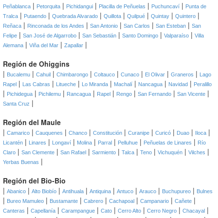
|
|
|
|
|
Peñablanca
Petorquita
Pichidangui
Placilla de Peñuelas
Puchuncaví
Punta de
|
|
|
|
|
|
|
Tralca
Putaendo
Quebrada Alvarado
Quillota
Quilpué
Quintay
Quintero
|
|
|
|
|
Reñaca
Rinconada de los Andes
San Antonio
San Carlos
San Esteban
San
|
|
|
|
|
Felipe
San José de Algarrobo
San Sebastián
Santo Domingo
Valparaíso
Villa
|
|
|
Alemana
Viña del Mar
Zapallar
Región de Ohiggins
|
|
|
|
|
|
|
|
Bucalemu
Cahuil
Chimbarongo
Coltauco
Cunaco
El Olivar
Graneros
Lago
|
|
|
|
|
|
|
Rapel
Las Cabras
Litueche
Lo Miranda
Machalí
Nancagua
Navidad
Peralillo
|
|
|
|
|
|
|
|
Pichidegua
Pichilemu
Rancagua
Rapel
Rengo
San Fernando
San Vicente
|
Santa Cruz
Región del Maule
|
|
|
|
|
|
|
|
|
Camarico
Cauquenes
Chanco
Constitución
Curanipe
Curicó
Duao
Iloca
|
|
|
|
|
|
|
Licantén
Linares
Longaví
Molina
Parral
Pelluhue
Peñuelas de Linares
Río
|
|
|
|
|
|
|
|
Claro
San Clemente
San Rafael
Sarmiento
Talca
Teno
Vichuquén
Vilches
|
Yerbas Buenas
Región del Bio-Bio
|
|
|
|
|
|
|
|
Abanico
Alto Biobío
Antihuala
Antiquina
Antuco
Arauco
Buchupureo
Bulnes
|
|
|
|
|
|
|
Bureo Mamuleo
Bustamante
Cabrero
Cachapoal
Campanario
Cañete
|
|
|
|
|
|
|
Canteras
Capellanía
Carampangue
Cato
Cerro Alto
Cerro Negro
Chacayal