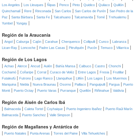
|
|
|
|
|
|
|
|
Los Angeles
Los Lleuques
Ñipas
Penco
Pinto
Quidico
Quilaco
Quillón
|
|
|
|
|
Quinchamalí
Rere
Rinconada
San Carlos
San Carlos de Purén
San Pedro de la
|
|
|
|
|
|
|
Paz
Santa Bárbara
Santa Fe
Talcahuano
Talcamavida
Tomé
Trehualemu
|
|
Yumbel
Yungay
Región de la Araucanía
|
|
|
|
|
|
|
|
|
Angol
Caburga
Cajón
Carahue
Cherquenco
Collipulli
Cunco
Labranza
|
|
|
|
|
|
|
Lican-Ray
Loncoche
Padre Las Casas
Pitrufquén
Pucón
Temuco
Villarrica
Región de Los Lagos
|
|
|
|
|
|
|
|
|
Achao
Alerce
Ancud
Aulén
Bahía Mansa
Calbuco
Castro
Chonchi
|
|
|
|
|
|
|
Cochamó
Coñaripe
Corral
Curaco de Veléz
Entre Lagos
Fresia
Frutillar
|
|
|
|
|
|
|
Futaleufú
Futrono
Lago Ranco
Llanquihue
Llifén
Los Lagos
Los Muermos
|
|
|
|
|
|
|
Mariquina
Niebla
Nueva Braunau
Osorno
Paillaco
Panguipulli
Pargua
Puerto
|
|
|
|
|
|
|
Montt
Puerto Octay
Puerto Varas
Purranque
Quellón
Riñinahue
Valdivia
Región de Aisén de Carlos Ibá
|
|
|
|
|
Balmaceda
Caleta Tortel
Coyhaique
Puerto Ingeniero Ibañez
Puerto Raúl Marín
|
|
|
Balmaceda
Puerto Sanchez
Valle Simpson
Región de Magallanes y Antártica de
|
|
|
|
|
Puerto Natales
Punta Arenas
Torres del Paine
Villa Tehuelches