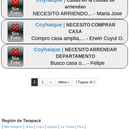
Coyhaique |
Casas en la ciudad se
arriendan
NECESITO ARRIENDO... - Maria Jose
Coyhaique |
NECESITO COMPRAR
CASA
Compro casa amplia,... - Erwin Cuyul O.
Coyhaique |
NECESITO ARRENDAR
DEPARTAMENTO
Busco casa o... - Felipe
1
1 Paginas de 2
2
>
Ultimo >
Región de Tarapacá
|
|
|
|
|
|
|
Alto Hospicio
Arica
Cuya
Iquique
La Tirana
Pica