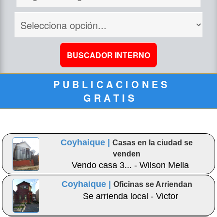
P U B L I C A C I O N E S
G R A T I S
Coyhaique |
Casas en la ciudad se
venden
Vendo casa 3... - Wilson Mella
Coyhaique |
Oficinas se Arriendan
Se arrienda local - Victor