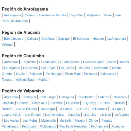
Región de Antofagasta
|
|
|
|
|
|
|
Antofagasta
Calama
Carolina de Michilla
Coya Sur
Mejillones
Peine
San
|
Pedro de Atacama
Región de Atacama
|
|
|
|
|
|
|
|
Bahía Inglesa
Caldera
Chañaral
Copiapó
El Salvador
Huasco
La Angostura
|
Vallenar
Región de Coquimbo
|
|
|
|
|
|
|
Andacollo
Coquimbo
El Tome Alto
Guanaqueros
Huentelauquén
Illapel
Juntas
|
|
|
|
|
|
|
La Higuera
La Serena
Las Rojas
Las Tacas
Los Vilos
Maitencillo
Monte
|
|
|
|
|
|
|
Grande
Ovalle
Paihuano
Pichidangui
Pisco Elqui
Punitaqui
Salamanca
|
|
|
Tongoy
Valle de Elqui
Vicuña
Región de Valparaíso
|
|
|
|
|
|
|
|
Algarrobo
Cachagua
Calle Larga
Cartagena
Casablanca
Catemu
Chincolco
|
|
|
|
|
|
|
|
Chocota
Concón
Costa Azul
Curimón
El Belloto
El Quisco
El Tabo
Hijuelas
|
|
|
|
|
|
|
Horcón
Isla de Pascua
Isla Negra
La Calera
La Cruz
La Dormida
La Ligua
|
|
|
|
|
|
Laguna Verde
Las Cruces
Las Ventanas
Limache
Llay-Llay
Llo-Lleo
Lo Abarca
|
|
|
|
|
|
|
|
Los Andes
Los Molles
Maitencillo
Marbella
Mirasol
Olmué
Papudo
|
|
|
|
|
Peñablanca
Petorquita
Pichidangui
Placilla de Peñuelas
Puchuncaví
Punta de