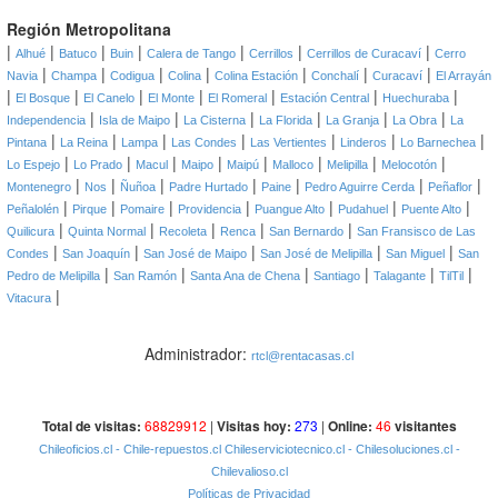
Región Metropolitana
|
|
|
|
|
|
|
Alhué
Batuco
Buin
Calera de Tango
Cerrillos
Cerrillos de Curacaví
Cerro
|
|
|
|
|
|
|
Navia
Champa
Codigua
Colina
Colina Estación
Conchalí
Curacaví
El Arrayán
|
|
|
|
|
|
|
El Bosque
El Canelo
El Monte
El Romeral
Estación Central
Huechuraba
|
|
|
|
|
|
Independencia
Isla de Maipo
La Cisterna
La Florida
La Granja
La Obra
La
|
|
|
|
|
|
|
Pintana
La Reina
Lampa
Las Condes
Las Vertientes
Linderos
Lo Barnechea
|
|
|
|
|
|
|
|
Lo Espejo
Lo Prado
Macul
Maipo
Maipú
Malloco
Melipilla
Melocotón
|
|
|
|
|
|
|
Montenegro
Nos
Ñuñoa
Padre Hurtado
Paine
Pedro Aguirre Cerda
Peñaflor
|
|
|
|
|
|
|
Peñalolén
Pirque
Pomaire
Providencia
Puangue Alto
Pudahuel
Puente Alto
|
|
|
|
|
Quilicura
Quinta Normal
Recoleta
Renca
San Bernardo
San Fransisco de Las
|
|
|
|
|
Condes
San Joaquín
San José de Maipo
San José de Melipilla
San Miguel
San
|
|
|
|
|
|
Pedro de Melipilla
San Ramón
Santa Ana de Chena
Santiago
Talagante
TilTil
|
Vitacura
Administrador:
rtcl@rentacasas.cl
Total de visitas:
68829912
|
Visitas hoy:
273
|
Online:
46
visitantes
Chileoficios.cl
- Chile-repuestos.cl
Chileserviciotecnico.cl
- Chilesoluciones.cl
-
Chilevalioso.cl
Políticas de Privacidad