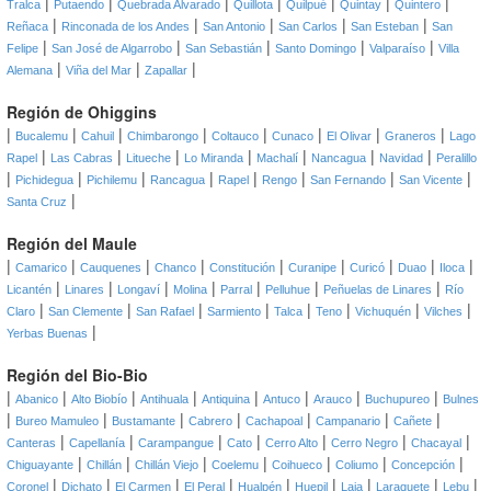
|
|
|
|
|
|
|
Tralca
Putaendo
Quebrada Alvarado
Quillota
Quilpué
Quintay
Quintero
|
|
|
|
|
Reñaca
Rinconada de los Andes
San Antonio
San Carlos
San Esteban
San
|
|
|
|
|
Felipe
San José de Algarrobo
San Sebastián
Santo Domingo
Valparaíso
Villa
|
|
|
Alemana
Viña del Mar
Zapallar
Región de Ohiggins
|
|
|
|
|
|
|
|
Bucalemu
Cahuil
Chimbarongo
Coltauco
Cunaco
El Olivar
Graneros
Lago
|
|
|
|
|
|
|
Rapel
Las Cabras
Litueche
Lo Miranda
Machalí
Nancagua
Navidad
Peralillo
|
|
|
|
|
|
|
|
Pichidegua
Pichilemu
Rancagua
Rapel
Rengo
San Fernando
San Vicente
|
Santa Cruz
Región del Maule
|
|
|
|
|
|
|
|
|
Camarico
Cauquenes
Chanco
Constitución
Curanipe
Curicó
Duao
Iloca
|
|
|
|
|
|
|
Licantén
Linares
Longaví
Molina
Parral
Pelluhue
Peñuelas de Linares
Río
|
|
|
|
|
|
|
|
Claro
San Clemente
San Rafael
Sarmiento
Talca
Teno
Vichuquén
Vilches
|
Yerbas Buenas
Región del Bio-Bio
|
|
|
|
|
|
|
|
Abanico
Alto Biobío
Antihuala
Antiquina
Antuco
Arauco
Buchupureo
Bulnes
|
|
|
|
|
|
|
Bureo Mamuleo
Bustamante
Cabrero
Cachapoal
Campanario
Cañete
|
|
|
|
|
|
|
Canteras
Capellanía
Carampangue
Cato
Cerro Alto
Cerro Negro
Chacayal
|
|
|
|
|
|
|
Chiguayante
Chillán
Chillán Viejo
Coelemu
Coihueco
Coliumo
Concepción
|
|
|
|
|
|
|
|
|
Coronel
Dichato
El Carmen
El Peral
Hualpén
Huepil
Laja
Laraquete
Lebu