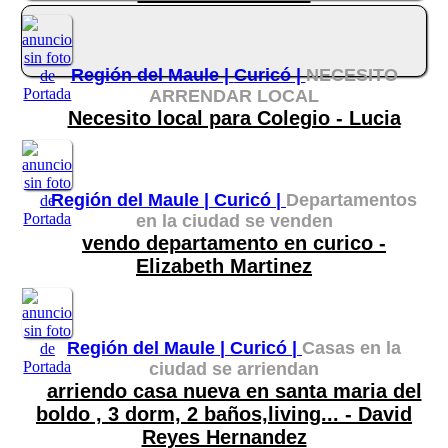
Región del Maule |
Curicó |
NECESITO
ARRENDAR LOCAL
Necesito local para Colegio - Lucia
Región del Maule |
Curicó |
Departamentos
en la ciudad se venden
vendo departamento en curico -
Elizabeth Martinez
Región del Maule |
Curicó |
Casas en la
ciudad se arriendan
arriendo casa nueva en santa maria del
boldo , 3 dorm, 2 baños,living... - David
Reyes Hernandez