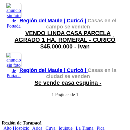
Región del Maule |
Curicó |
Casas en el
campo se venden
VENDO LINDA CASA PARCELA
AGRADO 1 HA. ROMERAL - CURICÓ
$45.000.000 - Ivan
Región del Maule |
Curicó |
Casas en la
ciudad se venden
Se vende casa esquina -
1 Paginas de 1
Región de Tarapacá
|
Alto Hospicio
|
Arica
|
Cuya
|
Iquique
|
La Tirana
|
Pica
|