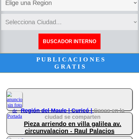
P U B L I C A C I O N E S
G R A T I S
Región del Maule |
Curicó |
Casas en la
ciudad se comparten
Pieza arriendo en villa galilea av.
circunvalacion - Raul Palacios