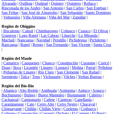
Alvarado
|
Quillota
|
Quilpué
|
Quintay
|
Quintero
|
Reñaca
|
Rinconada de los Andes
|
San Antonio
|
San Carlos
|
San Esteban
|
San Felipe
|
San José de Algarrobo
|
San Sebastián
|
Santo Domingo
|
Valparaíso
|
Villa Alemana
|
Viña del Mar
|
Zapallar
|
Región de Ohiggins
|
Bucalemu
|
Cahuil
|
Chimbarongo
|
Coltauco
|
Cunaco
|
El Olivar
|
Graneros
|
Lago Rapel
|
Las Cabras
|
Litueche
|
Lo Miranda
|
Machalí
|
Nancagua
|
Navidad
|
Peralillo
|
Pichidegua
|
Pichilemu
|
Rancagua
|
Rapel
|
Rengo
|
San Fernando
|
San Vicente
|
Santa Cruz
|
Región del Maule
|
Camarico
|
Cauquenes
|
Chanco
|
Constitución
|
Curanipe
|
Curicó
|
Duao
|
Iloca
|
Licantén
|
Linares
|
Longaví
|
Molina
|
Parral
|
Pelluhue
|
Peñuelas de Linares
|
Río Claro
|
San Clemente
|
San Rafael
|
Sarmiento
|
Talca
|
Teno
|
Vichuquén
|
Vilches
|
Yerbas Buenas
|
Región del Bio-Bio
|
Abanico
|
Alto Biobío
|
Antihuala
|
Antiquina
|
Antuco
|
Arauco
|
Buchupureo
|
Bulnes
|
Bureo Mamuleo
|
Bustamante
|
Cabrero
|
Cachapoal
|
Campanario
|
Cañete
|
Canteras
|
Capellanía
|
Carampangue
|
Cato
|
Cerro Alto
|
Cerro Negro
|
Chacayal
|
Chiguayante
|
Chillán
|
Chillán Viejo
|
Coelemu
|
Coihueco
|
Coliumo
|
Concepción
|
Coronel
|
Dichato
|
El Carmen
|
El Peral
|