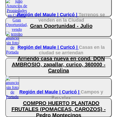
Región del Maule |
Curicó |
Terrenos se
venden en la Ciudad
Gran Oportunidad - Julio
Región del Maule |
Curicó |
Casas en la
ciudad se arriendan
Arriendo casa nueva en cond. DON
AMBROSIO, zapallar, curico, 360000 -
Carolina
Región del Maule |
Curicó |
Campos y
Parcelas
COMPRO HUERTO PLANTADO
FRUTALES (POMACEAS, CAROZOS) -
Pedro Montecinos