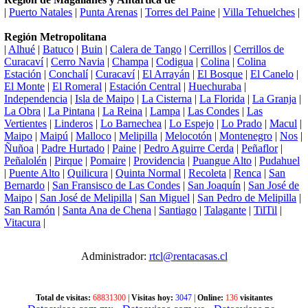
|
Puerto Natales
|
Punta Arenas
|
Torres del Paine
|
Villa Tehuelches
|
Región Metropolitana
|
Alhué
|
Batuco
|
Buin
|
Calera de Tango
|
Cerrillos
|
Cerrillos de
Curacaví
|
Cerro Navia
|
Champa
|
Codigua
|
Colina
|
Colina
Estación
|
Conchalí
|
Curacaví
|
El Arrayán
|
El Bosque
|
El Canelo
|
El Monte
|
El Romeral
|
Estación Central
|
Huechuraba
|
Independencia
|
Isla de Maipo
|
La Cisterna
|
La Florida
|
La Granja
|
La Obra
|
La Pintana
|
La Reina
|
Lampa
|
Las Condes
|
Las
Vertientes
|
Linderos
|
Lo Barnechea
|
Lo Espejo
|
Lo Prado
|
Macul
|
Maipo
|
Maipú
|
Malloco
|
Melipilla
|
Melocotón
|
Montenegro
|
Nos
|
Ñuñoa
|
Padre Hurtado
|
Paine
|
Pedro Aguirre Cerda
|
Peñaflor
|
Peñalolén
|
Pirque
|
Pomaire
|
Providencia
|
Puangue Alto
|
Pudahuel
|
Puente Alto
|
Quilicura
|
Quinta Normal
|
Recoleta
|
Renca
|
San
Bernardo
|
San Fransisco de Las Condes
|
San Joaquín
|
San José de
Maipo
|
San José de Melipilla
|
San Miguel
|
San Pedro de Melipilla
|
San Ramón
|
Santa Ana de Chena
|
Santiago
|
Talagante
|
TilTil
|
Vitacura
|
Administrador:
rtcl@rentacasas.cl
Total de visitas:
68831300
|
Visitas hoy:
3047
|
Online:
136
visitantes