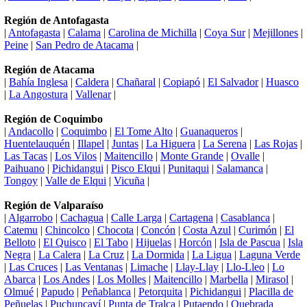
Región de Antofagasta
|
Antofagasta
|
Calama
|
Carolina de Michilla
|
Coya Sur
|
Mejillones
|
Peine
|
San Pedro de Atacama
|
Región de Atacama
|
Bahía Inglesa
|
Caldera
|
Chañaral
|
Copiapó
|
El Salvador
|
Huasco
|
La Angostura
|
Vallenar
|
Región de Coquimbo
|
Andacollo
|
Coquimbo
|
El Tome Alto
|
Guanaqueros
|
Huentelauquén
|
Illapel
|
Juntas
|
La Higuera
|
La Serena
|
Las Rojas
|
Las Tacas
|
Los Vilos
|
Maitencillo
|
Monte Grande
|
Ovalle
|
Paihuano
|
Pichidangui
|
Pisco Elqui
|
Punitaqui
|
Salamanca
|
Tongoy
|
Valle de Elqui
|
Vicuña
|
Región de Valparaíso
|
Algarrobo
|
Cachagua
|
Calle Larga
|
Cartagena
|
Casablanca
|
Catemu
|
Chincolco
|
Chocota
|
Concón
|
Costa Azul
|
Curimón
|
El
Belloto
|
El Quisco
|
El Tabo
|
Hijuelas
|
Horcón
|
Isla de Pascua
|
Isla
Negra
|
La Calera
|
La Cruz
|
La Dormida
|
La Ligua
|
Laguna Verde
|
Las Cruces
|
Las Ventanas
|
Limache
|
Llay-Llay
|
Llo-Lleo
|
Lo
Abarca
|
Los Andes
|
Los Molles
|
Maitencillo
|
Marbella
|
Mirasol
|
Olmué
|
Papudo
|
Peñablanca
|
Petorquita
|
Pichidangui
|
Placilla de
Peñuelas
|
Puchuncaví
|
Punta de Tralca
|
Putaendo
|
Quebrada