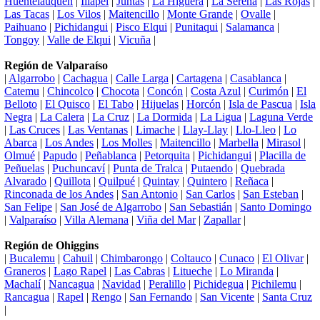
Huentelauquén
|
Illapel
|
Juntas
|
La Higuera
|
La Serena
|
Las Rojas
|
Las Tacas
|
Los Vilos
|
Maitencillo
|
Monte Grande
|
Ovalle
|
Paihuano
|
Pichidangui
|
Pisco Elqui
|
Punitaqui
|
Salamanca
|
Tongoy
|
Valle de Elqui
|
Vicuña
|
Región de Valparaíso
|
Algarrobo
|
Cachagua
|
Calle Larga
|
Cartagena
|
Casablanca
|
Catemu
|
Chincolco
|
Chocota
|
Concón
|
Costa Azul
|
Curimón
|
El
Belloto
|
El Quisco
|
El Tabo
|
Hijuelas
|
Horcón
|
Isla de Pascua
|
Isla
Negra
|
La Calera
|
La Cruz
|
La Dormida
|
La Ligua
|
Laguna Verde
|
Las Cruces
|
Las Ventanas
|
Limache
|
Llay-Llay
|
Llo-Lleo
|
Lo
Abarca
|
Los Andes
|
Los Molles
|
Maitencillo
|
Marbella
|
Mirasol
|
Olmué
|
Papudo
|
Peñablanca
|
Petorquita
|
Pichidangui
|
Placilla de
Peñuelas
|
Puchuncaví
|
Punta de Tralca
|
Putaendo
|
Quebrada
Alvarado
|
Quillota
|
Quilpué
|
Quintay
|
Quintero
|
Reñaca
|
Rinconada de los Andes
|
San Antonio
|
San Carlos
|
San Esteban
|
San Felipe
|
San José de Algarrobo
|
San Sebastián
|
Santo Domingo
|
Valparaíso
|
Villa Alemana
|
Viña del Mar
|
Zapallar
|
Región de Ohiggins
|
Bucalemu
|
Cahuil
|
Chimbarongo
|
Coltauco
|
Cunaco
|
El Olivar
|
Graneros
|
Lago Rapel
|
Las Cabras
|
Litueche
|
Lo Miranda
|
Machalí
|
Nancagua
|
Navidad
|
Peralillo
|
Pichidegua
|
Pichilemu
|
Rancagua
|
Rapel
|
Rengo
|
San Fernando
|
San Vicente
|
Santa Cruz
|