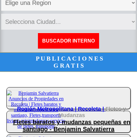
P U B L I C A C I O N E S
G R A T I S
Región Metropolitana |
Recoleta |
Fletes y
Mudanzas
Fletes baratos y mudanzas pequeñas en
santiago - Benjamin Salvatierra