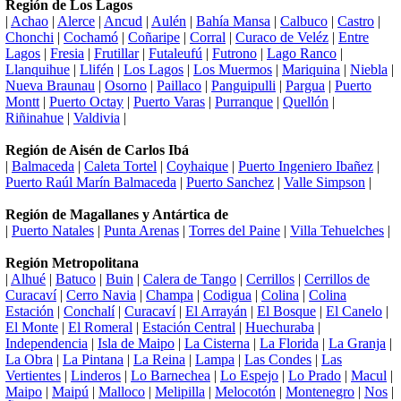
Región de Los Lagos
|
Achao
|
Alerce
|
Ancud
|
Aulén
|
Bahía Mansa
|
Calbuco
|
Castro
|
Chonchi
|
Cochamó
|
Coñaripe
|
Corral
|
Curaco de Veléz
|
Entre
Lagos
|
Fresia
|
Frutillar
|
Futaleufú
|
Futrono
|
Lago Ranco
|
Llanquihue
|
Llifén
|
Los Lagos
|
Los Muermos
|
Mariquina
|
Niebla
|
Nueva Braunau
|
Osorno
|
Paillaco
|
Panguipulli
|
Pargua
|
Puerto
Montt
|
Puerto Octay
|
Puerto Varas
|
Purranque
|
Quellón
|
Riñinahue
|
Valdivia
|
Región de Aisén de Carlos Ibá
|
Balmaceda
|
Caleta Tortel
|
Coyhaique
|
Puerto Ingeniero Ibañez
|
Puerto Raúl Marín Balmaceda
|
Puerto Sanchez
|
Valle Simpson
|
Región de Magallanes y Antártica de
|
Puerto Natales
|
Punta Arenas
|
Torres del Paine
|
Villa Tehuelches
|
Región Metropolitana
|
Alhué
|
Batuco
|
Buin
|
Calera de Tango
|
Cerrillos
|
Cerrillos de
Curacaví
|
Cerro Navia
|
Champa
|
Codigua
|
Colina
|
Colina
Estación
|
Conchalí
|
Curacaví
|
El Arrayán
|
El Bosque
|
El Canelo
|
El Monte
|
El Romeral
|
Estación Central
|
Huechuraba
|
Independencia
|
Isla de Maipo
|
La Cisterna
|
La Florida
|
La Granja
|
La Obra
|
La Pintana
|
La Reina
|
Lampa
|
Las Condes
|
Las
Vertientes
|
Linderos
|
Lo Barnechea
|
Lo Espejo
|
Lo Prado
|
Macul
|
Maipo
|
Maipú
|
Malloco
|
Melipilla
|
Melocotón
|
Montenegro
|
Nos
|