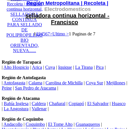
Región Metropolitana |
Recoleta |
Electrodomesticos
selladora continua horizontal -
Francisco
1
2
3
4
5
6
7
>
Ultimo >
1 Paginas de 7
Región de Tarapacá
|
Alto Hospicio
|
Arica
|
Cuya
|
Iquique
|
La Tirana
|
Pica
|
Región de Antofagasta
|
Antofagasta
|
Calama
|
Carolina de Michilla
|
Coya Sur
|
Mejillones
|
Peine
|
San Pedro de Atacama
|
Región de Atacama
|
Bahía Inglesa
|
Caldera
|
Chañaral
|
Copiapó
|
El Salvador
|
Huasco
|
La Angostura
|
Vallenar
|
Región de Coquimbo
|
Andacollo
|
Coquimbo
|
El Tome Alto
|
Guanaqueros
|