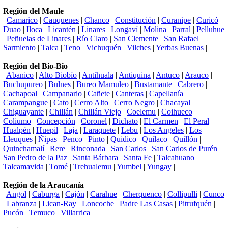
Región del Maule
|
Camarico
|
Cauquenes
|
Chanco
|
Constitución
|
Curanipe
|
Curicó
|
Duao
|
Iloca
|
Licantén
|
Linares
|
Longaví
|
Molina
|
Parral
|
Pelluhue
|
Peñuelas de Linares
|
Río Claro
|
San Clemente
|
San Rafael
|
Sarmiento
|
Talca
|
Teno
|
Vichuquén
|
Vilches
|
Yerbas Buenas
|
Región del Bio-Bio
|
Abanico
|
Alto Biobío
|
Antihuala
|
Antiquina
|
Antuco
|
Arauco
|
Buchupureo
|
Bulnes
|
Bureo Mamuleo
|
Bustamante
|
Cabrero
|
Cachapoal
|
Campanario
|
Cañete
|
Canteras
|
Capellanía
|
Carampangue
|
Cato
|
Cerro Alto
|
Cerro Negro
|
Chacayal
|
Chiguayante
|
Chillán
|
Chillán Viejo
|
Coelemu
|
Coihueco
|
Coliumo
|
Concepción
|
Coronel
|
Dichato
|
El Carmen
|
El Peral
|
Hualpén
|
Huepil
|
Laja
|
Laraquete
|
Lebu
|
Los Angeles
|
Los
Lleuques
|
Ñipas
|
Penco
|
Pinto
|
Quidico
|
Quilaco
|
Quillón
|
Quinchamalí
|
Rere
|
Rinconada
|
San Carlos
|
San Carlos de Purén
|
San Pedro de la Paz
|
Santa Bárbara
|
Santa Fe
|
Talcahuano
|
Talcamavida
|
Tomé
|
Trehualemu
|
Yumbel
|
Yungay
|
Región de la Araucanía
|
Angol
|
Caburga
|
Cajón
|
Carahue
|
Cherquenco
|
Collipulli
|
Cunco
|
Labranza
|
Lican-Ray
|
Loncoche
|
Padre Las Casas
|
Pitrufquén
|
Pucón
|
Temuco
|
Villarrica
|