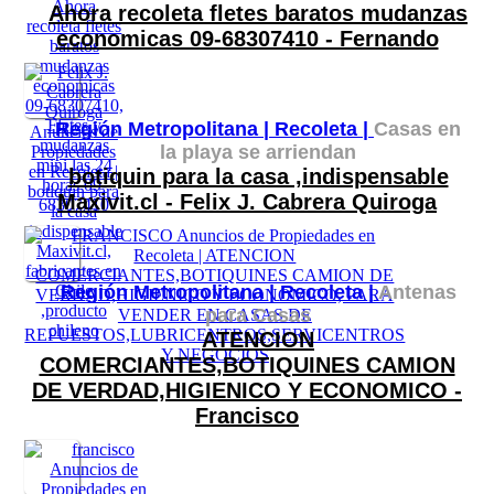
Ahora recoleta fletes baratos mudanzas
economicas 09-68307410 - Fernando
Región Metropolitana |
Recoleta |
Casas en
la playa se arriendan
botiquin para la casa ,indispensable
Maxivit.cl - Felix J. Cabrera Quiroga
Región Metropolitana |
Recoleta |
Antenas
para Casas
ATENCION
COMERCIANTES,BOTIQUINES CAMION
DE VERDAD,HIGIENICO Y ECONOMICO -
Francisco