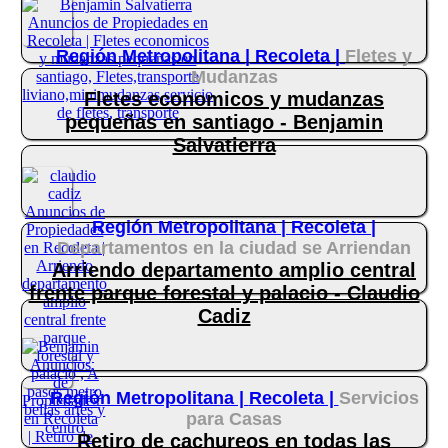
Región Metropolitana |
Recoleta |
Fletes y
Mudanzas
Fletes economicos y mudanzas
pequeñas en santiago - Benjamin
Salvatierra
Región Metropolitana |
Recoleta |
Departamentos en la ciudad se Arriendan
Arriendo departamento amplio central
frente parque forestal y palacio - Claudio
Cadiz
Región Metropolitana |
Recoleta |
Servicios
para Casas
Retiro de cachureos en todas las