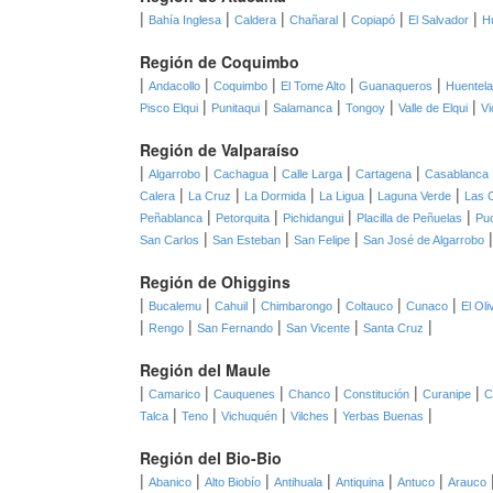
|
|
|
|
|
|
Bahía Inglesa
Caldera
Chañaral
Copiapó
El Salvador
H
Región de Coquimbo
|
|
|
|
|
Andacollo
Coquimbo
El Tome Alto
Guanaqueros
Huentel
|
|
|
|
|
Pisco Elqui
Punitaqui
Salamanca
Tongoy
Valle de Elqui
Vi
Región de Valparaíso
|
|
|
|
|
Algarrobo
Cachagua
Calle Larga
Cartagena
Casablanca
|
|
|
|
|
Calera
La Cruz
La Dormida
La Ligua
Laguna Verde
Las 
|
|
|
|
Peñablanca
Petorquita
Pichidangui
Placilla de Peñuelas
Pu
|
|
|
San Carlos
San Esteban
San Felipe
San José de Algarrobo
Región de Ohiggins
|
|
|
|
|
|
Bucalemu
Cahuil
Chimbarongo
Coltauco
Cunaco
El Oli
|
|
|
|
|
Rengo
San Fernando
San Vicente
Santa Cruz
Región del Maule
|
|
|
|
|
|
Camarico
Cauquenes
Chanco
Constitución
Curanipe
C
|
|
|
|
|
Talca
Teno
Vichuquén
Vilches
Yerbas Buenas
Región del Bio-Bio
|
|
|
|
|
|
Abanico
Alto Biobío
Antihuala
Antiquina
Antuco
Arauco