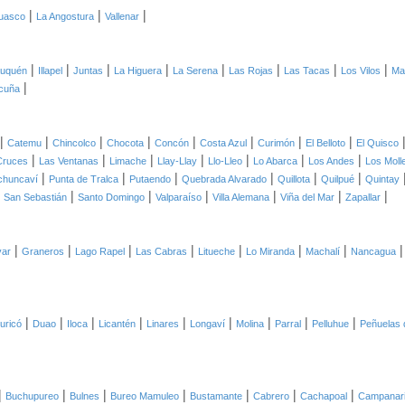
|
|
|
uasco
La Angostura
Vallenar
|
|
|
|
|
|
|
|
auquén
Illapel
Juntas
La Higuera
La Serena
Las Rojas
Las Tacas
Los Vilos
Mai
|
cuña
|
|
|
|
|
|
|
|
Catemu
Chincolco
Chocota
Concón
Costa Azul
Curimón
El Belloto
El Quisco
|
|
|
|
|
|
|
Cruces
Las Ventanas
Limache
Llay-Llay
Llo-Lleo
Lo Abarca
Los Andes
Los Moll
|
|
|
|
|
|
chuncaví
Punta de Tralca
Putaendo
Quebrada Alvarado
Quillota
Quilpué
Quintay
|
|
|
|
|
|
|
San Sebastián
Santo Domingo
Valparaíso
Villa Alemana
Viña del Mar
Zapallar
|
|
|
|
|
|
|
var
Graneros
Lago Rapel
Las Cabras
Litueche
Lo Miranda
Machalí
Nancagua
|
|
|
|
|
|
|
|
|
uricó
Duao
Iloca
Licantén
Linares
Longaví
Molina
Parral
Pelluhue
Peñuelas 
|
|
|
|
|
|
|
Buchupureo
Bulnes
Bureo Mamuleo
Bustamante
Cabrero
Cachapoal
Campanar