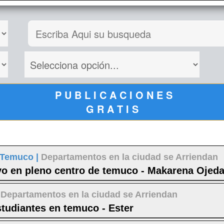
P U B L I C A C I O N E S
G R A T I S
Temuco |
Departamentos en la ciudad se Arriendan
vo en pleno centro de temuco - Makarena Ojeda
|
Departamentos en la ciudad se Arriendan
studiantes en temuco - Ester