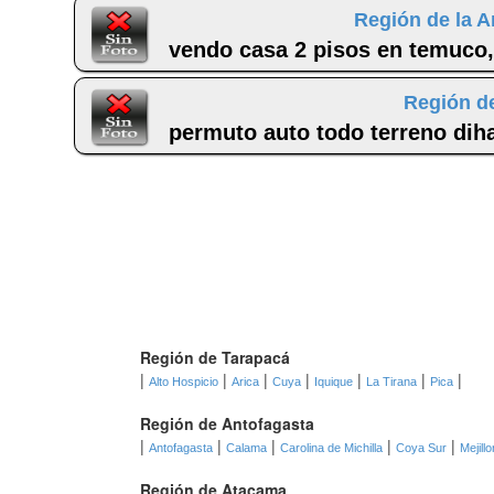
Región de la A
vendo casa 2 pisos en temuco,
Región de
permuto auto todo terreno diha
Región de Tarapacá
|
|
|
|
|
|
|
Alto Hospicio
Arica
Cuya
Iquique
La Tirana
Pica
Región de Antofagasta
|
|
|
|
|
Antofagasta
Calama
Carolina de Michilla
Coya Sur
Mejill
Región de Atacama