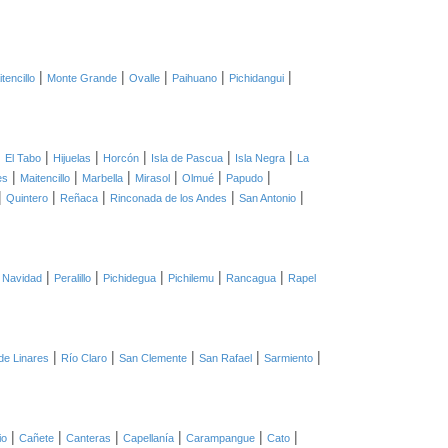
|
|
|
|
|
tencillo
Monte Grande
Ovalle
Paihuano
Pichidangui
|
|
|
|
|
|
El Tabo
Hijuelas
Horcón
Isla de Pascua
Isla Negra
La
|
|
|
|
|
|
es
Maitencillo
Marbella
Mirasol
Olmué
Papudo
|
|
|
|
|
Quintero
Reñaca
Rinconada de los Andes
San Antonio
|
|
|
|
|
|
Navidad
Peralillo
Pichidegua
Pichilemu
Rancagua
Rapel
|
|
|
|
|
de Linares
Río Claro
San Clemente
San Rafael
Sarmiento
|
|
|
|
|
|
io
Cañete
Canteras
Capellanía
Carampangue
Cato