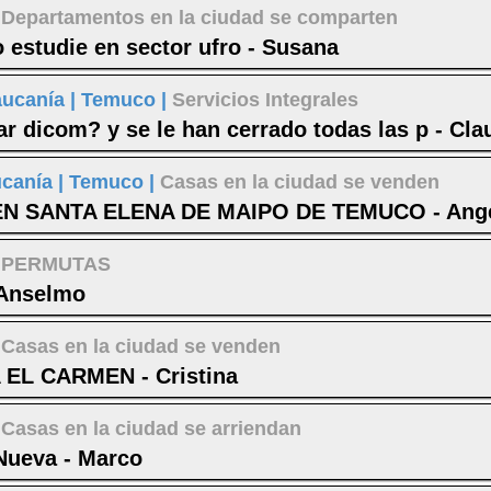
|
Departamentos en la ciudad se comparten
o estudie en sector ufro - Susana
aucanía |
Temuco |
Servicios Integrales
r dicom? y se le han cerrado todas las p - Cla
ucanía |
Temuco |
Casas en la ciudad se venden
N SANTA ELENA DE MAIPO DE TEMUCO - Angel
|
PERMUTAS
 Anselmo
|
Casas en la ciudad se venden
L CARMEN - Cristina
|
Casas en la ciudad se arriendan
Nueva - Marco