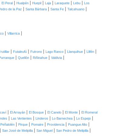
|
|
|
|
|
|
|
El Peral
Hualpén
Huepil
Laja
Laraquete
Lebu
Los
|
|
|
|
edro de la Paz
Santa Bárbara
Santa Fe
Talcahuano
|
|
co
Villarrica
|
|
|
|
|
|
rutillar
Futaleufú
Futrono
Lago Ranco
Llanquihue
Llifén
|
|
|
|
Purranque
Quellón
Riñinahue
Valdivia
|
|
|
|
|
caví
El Arrayán
El Bosque
El Canelo
El Monte
El Romeral
|
|
|
|
|
ondes
Las Vertientes
Linderos
Lo Barnechea
Lo Espejo
|
|
|
|
|
|
Peñalolén
Pirque
Pomaire
Providencia
Puangue Alto
|
|
|
|
San José de Melipilla
San Miguel
San Pedro de Melipilla