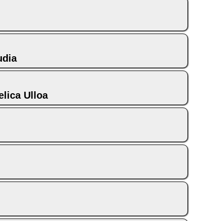
udia
ica Ulloa