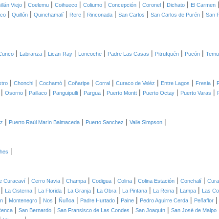
|
|
|
|
|
|
|
illán Viejo
Coelemu
Coihueco
Coliumo
Concepción
Coronel
Dichato
El Carmen
|
|
|
|
|
|
|
aco
Quillón
Quinchamalí
Rere
Rinconada
San Carlos
San Carlos de Purén
San P
|
|
|
|
|
|
|
Cunco
Labranza
Lican-Ray
Loncoche
Padre Las Casas
Pitrufquén
Pucón
Temu
|
|
|
|
|
|
|
|
tro
Chonchi
Cochamó
Coñaripe
Corral
Curaco de Veléz
Entre Lagos
Fresia
F
|
|
|
|
|
|
|
|
Osorno
Paillaco
Panguipulli
Pargua
Puerto Montt
Puerto Octay
Puerto Varas
|
|
|
|
ez
Puerto Raúl Marín Balmaceda
Puerto Sanchez
Valle Simpson
|
ches
|
|
|
|
|
|
|
de Curacaví
Cerro Navia
Champa
Codigua
Colina
Colina Estación
Conchalí
Cura
|
|
|
|
|
|
|
|
La Cisterna
La Florida
La Granja
La Obra
La Pintana
La Reina
Lampa
Las C
|
|
|
|
|
|
|
ón
Montenegro
Nos
Ñuñoa
Padre Hurtado
Paine
Pedro Aguirre Cerda
Peñaflor
|
|
|
|
Renca
San Bernardo
San Fransisco de Las Condes
San Joaquín
San José de Maipo