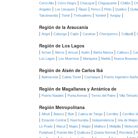
|
|
|
|
|
Cerro Alto
Cerro Negro
Chacayal
Chiguayante
Chillán
Ch
|
|
|
|
|
|
Angeles
Los Lleuques
Ñipas
Penco
Pinto
Quidico
Quil
|
|
|
|
|
Talcamavida
Tomé
Trehualemu
Yumbel
Yungay
Región de la Araucanía
|
|
|
|
|
|
|
Angol
Caburga
Cajón
Carahue
Cherquenco
Collipulli
Región de Los Lagos
|
|
|
|
|
|
|
Achao
Alerce
Ancud
Aulén
Bahía Mansa
Calbuco
Cas
|
|
|
|
Los Lagos
Los Muermos
Mariquina
Niebla
Nueva Braunau
Región de Aisén de Carlos Ibá
|
|
|
|
Balmaceda
Caleta Tortel
Coyhaique
Puerto Ingeniero Ibañ
Región de Magallanes y Antártica de
|
|
|
|
Puerto Natales
Punta Arenas
Torres del Paine
Villa Tehuel
Región Metropolitana
|
|
|
|
|
|
Alhué
Batuco
Buin
Calera de Tango
Cerrillos
Cerrillos 
|
|
|
|
Estación Central
Huechuraba
Independencia
Isla de Maipo
|
|
|
|
|
|
Lo Prado
Macul
Maipo
Maipú
Malloco
Melipilla
Melocot
|
|
|
|
|
Pudahuel
Puente Alto
Quilicura
Quinta Normal
Recoleta