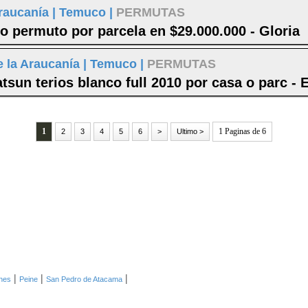
raucanía |
Temuco |
PERMUTAS
o permuto por parcela en $29.000.000 - Gloria
 la Araucanía |
Temuco |
PERMUTAS
tsun terios blanco full 2010 por casa o parc - 
1
1 Paginas de 6
2
3
4
5
6
>
Ultimo >
|
|
|
ones
Peine
San Pedro de Atacama