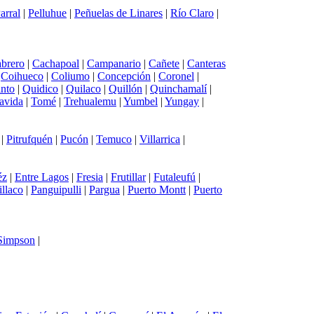
arral
|
Pelluhue
|
Peñuelas de Linares
|
Río Claro
|
brero
|
Cachapoal
|
Campanario
|
Cañete
|
Canteras
|
Coihueco
|
Coliumo
|
Concepción
|
Coronel
|
into
|
Quidico
|
Quilaco
|
Quillón
|
Quinchamalí
|
avida
|
Tomé
|
Trehualemu
|
Yumbel
|
Yungay
|
|
Pitrufquén
|
Pucón
|
Temuco
|
Villarrica
|
éz
|
Entre Lagos
|
Fresia
|
Frutillar
|
Futaleufú
|
illaco
|
Panguipulli
|
Pargua
|
Puerto Montt
|
Puerto
 Simpson
|