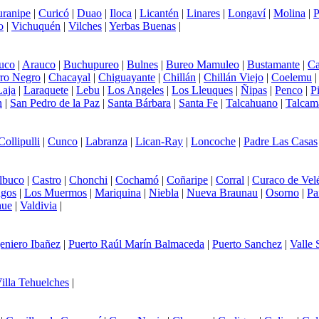
ranipe
|
Curicó
|
Duao
|
Iloca
|
Licantén
|
Linares
|
Longaví
|
Molina
|
P
o
|
Vichuquén
|
Vilches
|
Yerbas Buenas
|
uco
|
Arauco
|
Buchupureo
|
Bulnes
|
Bureo Mamuleo
|
Bustamante
|
Ca
ro Negro
|
Chacayal
|
Chiguayante
|
Chillán
|
Chillán Viejo
|
Coelemu
Laja
|
Laraquete
|
Lebu
|
Los Angeles
|
Los Lleuques
|
Ñipas
|
Penco
|
P
n
|
San Pedro de la Paz
|
Santa Bárbara
|
Santa Fe
|
Talcahuano
|
Talcam
Collipulli
|
Cunco
|
Labranza
|
Lican-Ray
|
Loncoche
|
Padre Las Casas
lbuco
|
Castro
|
Chonchi
|
Cochamó
|
Coñaripe
|
Corral
|
Curaco de Vel
agos
|
Los Muermos
|
Mariquina
|
Niebla
|
Nueva Braunau
|
Osorno
|
Pa
hue
|
Valdivia
|
eniero Ibañez
|
Puerto Raúl Marín Balmaceda
|
Puerto Sanchez
|
Valle
illa Tehuelches
|