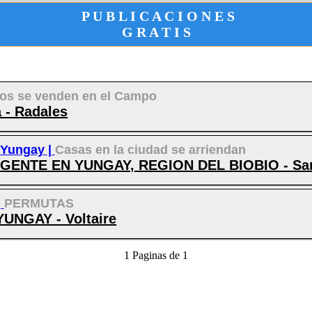
P U B L I C A C I O N E S
G R A T I S
nos se venden en el Campo
a - Radales
Yungay |
Casas en la ciudad se arriendan
ENTE EN YUNGAY, REGION DEL BIOBIO - Sa
|
PERMUTAS
NGAY - Voltaire
1 Paginas de 1