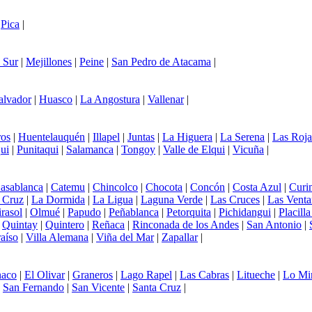
|
Pica
|
 Sur
|
Mejillones
|
Peine
|
San Pedro de Atacama
|
alvador
|
Huasco
|
La Angostura
|
Vallenar
|
os
|
Huentelauquén
|
Illapel
|
Juntas
|
La Higuera
|
La Serena
|
Las Roja
ui
|
Punitaqui
|
Salamanca
|
Tongoy
|
Valle de Elqui
|
Vicuña
|
asablanca
|
Catemu
|
Chincolco
|
Chocota
|
Concón
|
Costa Azul
|
Curi
 Cruz
|
La Dormida
|
La Ligua
|
Laguna Verde
|
Las Cruces
|
Las Venta
rasol
|
Olmué
|
Papudo
|
Peñablanca
|
Petorquita
|
Pichidangui
|
Placill
|
Quintay
|
Quintero
|
Reñaca
|
Rinconada de los Andes
|
San Antonio
|
aíso
|
Villa Alemana
|
Viña del Mar
|
Zapallar
|
aco
|
El Olivar
|
Graneros
|
Lago Rapel
|
Las Cabras
|
Litueche
|
Lo Mi
|
San Fernando
|
San Vicente
|
Santa Cruz
|