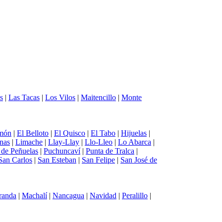
s
|
Las Tacas
|
Los Vilos
|
Maitencillo
|
Monte
món
|
El Belloto
|
El Quisco
|
El Tabo
|
Hijuelas
|
nas
|
Limache
|
Llay-Llay
|
Llo-Lleo
|
Lo Abarca
|
a de Peñuelas
|
Puchuncaví
|
Punta de Tralca
|
San Carlos
|
San Esteban
|
San Felipe
|
San José de
randa
|
Machalí
|
Nancagua
|
Navidad
|
Peralillo
|