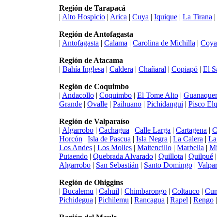
Región de Tarapacá
|
Alto Hospicio
|
Arica
|
Cuya
|
Iquique
|
La Tirana
Región de Antofagasta
|
Antofagasta
|
Calama
|
Carolina de Michilla
|
Coya
Región de Atacama
|
Bahía Inglesa
|
Caldera
|
Chañaral
|
Copiapó
|
El S
Región de Coquimbo
|
Andacollo
|
Coquimbo
|
El Tome Alto
|
Guanaquer
Grande
|
Ovalle
|
Paihuano
|
Pichidangui
|
Pisco Elq
Región de Valparaíso
|
Algarrobo
|
Cachagua
|
Calle Larga
|
Cartagena
|
C
Horcón
|
Isla de Pascua
|
Isla Negra
|
La Calera
|
La
Los Andes
|
Los Molles
|
Maitencillo
|
Marbella
|
Mi
Putaendo
|
Quebrada Alvarado
|
Quillota
|
Quilpué
Algarrobo
|
San Sebastián
|
Santo Domingo
|
Valpar
Región de Ohiggins
|
Bucalemu
|
Cahuil
|
Chimbarongo
|
Coltauco
|
Cun
Pichidegua
|
Pichilemu
|
Rancagua
|
Rapel
|
Rengo