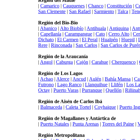
Región del Maule
|
Camarico
|
Cauquenes
|
Chanco
|
Constitución
|
Cu
San Clemente
|
San Rafael
|
Sarmiento
|
Talca
|
Ten
Región del Bio-Bio
|
Abanico
|
Alto Biobío
|
Antihuala
|
Antiquina
|
Ant
|
Capellanía
|
Carampangue
|
Cato
|
Cerro Alto
|
Cer
Dichato
|
El Carmen
|
El Peral
|
Hualpén
|
Huepil
|
Rere
|
Rinconada
|
San Carlos
|
San Carlos de Puré
Región de la Araucanía
|
Angol
|
Caburga
|
Cajón
|
Carahue
|
Cherquenco
|
Región de Los Lagos
|
Achao
|
Alerce
|
Ancud
|
Aulén
|
Bahía Mansa
|
Ca
Futrono
|
Lago Ranco
|
Llanquihue
|
Llifén
|
Los L
Octay
|
Puerto Varas
|
Purranque
|
Quellón
|
Riñina
Región de Aisén de Carlos Ibá
|
Balmaceda
|
Caleta Tortel
|
Coyhaique
|
Puerto Ing
Región de Magallanes y Antártica de
|
Puerto Natales
|
Punta Arenas
|
Torres del Paine
|
V
Región Metropolitana