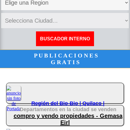
P U B L I C A C I O N E S
G R A T I S
Región del Bio-Bio |
Quilaco |
Departamentos en la ciudad se venden
compro y vendo propiedades - Gemasa
Eirl