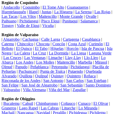
Región de Coquimbo
|
Andacollo
|
Coquimbo
|
El Tome Alto
|
Guanaqueros
|
Huentelauquén
|
Illapel
|
Juntas
|
La Higuera
|
La Serena
|
Las Rojas
|
Las Tacas
|
Los Vilos
|
Maitencillo
|
Monte Grande
|
Ovalle
|
Paihuano
|
Pichidangui
|
Pisco Elqui
|
Punitaqui
|
Salamanca
|
Tongoy
|
Valle de Elqui
|
Vicuña
|
Región de Valparaíso
|
Algarrobo
|
Cachagua
|
Calle Larga
|
Cartagena
|
Casablanca
|
Catemu
|
Chincolco
|
Chocota
|
Concón
|
Costa Azul
|
Curimón
|
El
Belloto
|
El Quisco
|
El Tabo
|
Hijuelas
|
Horcón
|
Isla de Pascua
|
Isla
Negra
|
La Calera
|
La Cruz
|
La Dormida
|
La Ligua
|
Laguna Verde
|
Las Cruces
|
Las Ventanas
|
Limache
|
Llay-Llay
|
Llo-Lleo
|
Lo
Abarca
|
Los Andes
|
Los Molles
|
Maitencillo
|
Marbella
|
Mirasol
|
Olmué
|
Papudo
|
Peñablanca
|
Petorquita
|
Pichidangui
|
Placilla de
Peñuelas
|
Puchuncaví
|
Punta de Tralca
|
Putaendo
|
Quebrada
Alvarado
|
Quillota
|
Quilpué
|
Quintay
|
Quintero
|
Reñaca
|
Rinconada de los Andes
|
San Antonio
|
San Carlos
|
San Esteban
|
San Felipe
|
San José de Algarrobo
|
San Sebastián
|
Santo Domingo
|
Valparaíso
|
Villa Alemana
|
Viña del Mar
|
Zapallar
|
Región de Ohiggins
|
Bucalemu
|
Cahuil
|
Chimbarongo
|
Coltauco
|
Cunaco
|
El Olivar
|
Graneros
|
Lago Rapel
|
Las Cabras
|
Litueche
|
Lo Miranda
|
Machalí
|
Nancagua
|
Navidad
|
Peralillo
|
Pichidegua
|
Pichilemu
|