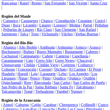
Rancagua
|
Rapel
|
Rengo
|
San Fernando
|
San Vicente
|
Santa Cruz
|
Región del Maule
|
Camarico
|
Cauquenes
|
Chanco
|
Constitución
|
Curanipe
|
Curicó
|
Duao
|
Iloca
|
Licantén
|
Linares
|
Longaví
|
Molina
|
Parral
|
Pelluhue
|
Peñuelas de Linares
|
Río Claro
|
San Clemente
|
San Rafael
|
Sarmiento
|
Talca
|
Teno
|
Vichuquén
|
Vilches
|
Yerbas Buenas
|
Región del Bio-Bio
|
Abanico
|
Alto Biobío
|
Antihuala
|
Antiquina
|
Antuco
|
Arauco
|
Buchupureo
|
Bulnes
|
Bureo Mamuleo
|
Bustamante
|
Cabrero
|
Cachapoal
|
Campanario
|
Cañete
|
Canteras
|
Capellanía
|
Carampangue
|
Cato
|
Cerro Alto
|
Cerro Negro
|
Chacayal
|
Chiguayante
|
Chillán
|
Chillán Viejo
|
Coelemu
|
Coihueco
|
Coliumo
|
Concepción
|
Coronel
|
Dichato
|
El Carmen
|
El Peral
|
Hualpén
|
Huepil
|
Laja
|
Laraquete
|
Lebu
|
Los Angeles
|
Los
Lleuques
|
Ñipas
|
Penco
|
Pinto
|
Quidico
|
Quilaco
|
Quillón
|
Quinchamalí
|
Rere
|
Rinconada
|
San Carlos
|
San Carlos de Purén
|
San Pedro de la Paz
|
Santa Bárbara
|
Santa Fe
|
Talcahuano
|
Talcamavida
|
Tomé
|
Trehualemu
|
Yumbel
|
Yungay
|
Región de la Araucanía
|
Angol
|
Caburga
|
Cajón
|
Carahue
|
Cherquenco
|
Collipulli
|
Cunco
|
Labranza
|
Lican-Ray
|
Loncoche
|
Padre Las Casas
|
Pitrufquén
|