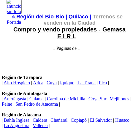
Región del Bio-Bio |
Quilaco |
Terrenos se
venden en la Ciudad
Compro y vendo propiedades - Gemasa
E I R L
1 Paginas de 1
Región de Tarapacá
|
Alto Hospicio
|
Arica
|
Cuya
|
Iquique
|
La Tirana
|
Pica
|
Región de Antofagasta
|
Antofagasta
|
Calama
|
Carolina de Michilla
|
Coya Sur
|
Mejillones
|
Peine
|
San Pedro de Atacama
|
Región de Atacama
|
Bahía Inglesa
|
Caldera
|
Chañaral
|
Copiapó
|
El Salvador
|
Huasco
|
La Angostura
|
Vallenar
|