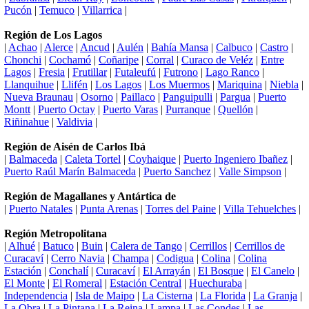
Pucón
|
Temuco
|
Villarrica
|
Región de Los Lagos
|
Achao
|
Alerce
|
Ancud
|
Aulén
|
Bahía Mansa
|
Calbuco
|
Castro
|
Chonchi
|
Cochamó
|
Coñaripe
|
Corral
|
Curaco de Veléz
|
Entre
Lagos
|
Fresia
|
Frutillar
|
Futaleufú
|
Futrono
|
Lago Ranco
|
Llanquihue
|
Llifén
|
Los Lagos
|
Los Muermos
|
Mariquina
|
Niebla
|
Nueva Braunau
|
Osorno
|
Paillaco
|
Panguipulli
|
Pargua
|
Puerto
Montt
|
Puerto Octay
|
Puerto Varas
|
Purranque
|
Quellón
|
Riñinahue
|
Valdivia
|
Región de Aisén de Carlos Ibá
|
Balmaceda
|
Caleta Tortel
|
Coyhaique
|
Puerto Ingeniero Ibañez
|
Puerto Raúl Marín Balmaceda
|
Puerto Sanchez
|
Valle Simpson
|
Región de Magallanes y Antártica de
|
Puerto Natales
|
Punta Arenas
|
Torres del Paine
|
Villa Tehuelches
|
Región Metropolitana
|
Alhué
|
Batuco
|
Buin
|
Calera de Tango
|
Cerrillos
|
Cerrillos de
Curacaví
|
Cerro Navia
|
Champa
|
Codigua
|
Colina
|
Colina
Estación
|
Conchalí
|
Curacaví
|
El Arrayán
|
El Bosque
|
El Canelo
|
El Monte
|
El Romeral
|
Estación Central
|
Huechuraba
|
Independencia
|
Isla de Maipo
|
La Cisterna
|
La Florida
|
La Granja
|
La Obra
|
La Pintana
|
La Reina
|
Lampa
|
Las Condes
|
Las