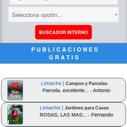
P U B L I C A C I O N E S
G R A T I S
Limache |
Campos y Parcelas
Parcela. excelente... - Antonio
Limache |
Jardines para Casas
ROSAS, LAS MAS... - Fernando