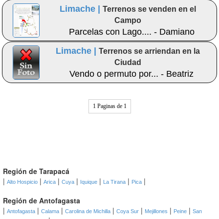
Limache |
Terrenos se venden en el
Campo
Parcelas con Lago.... - Damiano
Limache |
Terrenos se arriendan en la
Ciudad
Vendo o permuto por... - Beatriz
1 Paginas de 1
Región de Tarapacá
|
|
|
|
|
|
|
Alto Hospicio
Arica
Cuya
Iquique
La Tirana
Pica
Región de Antofagasta
|
|
|
|
|
|
|
Antofagasta
Calama
Carolina de Michilla
Coya Sur
Mejillones
Peine
San