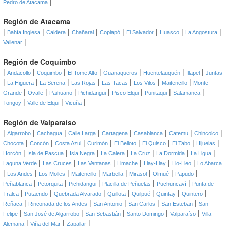
|
Pedro de Atacama
Región de Atacama
|
|
|
|
|
|
|
|
Bahía Inglesa
Caldera
Chañaral
Copiapó
El Salvador
Huasco
La Angostura
|
Vallenar
Región de Coquimbo
|
|
|
|
|
|
|
Andacollo
Coquimbo
El Tome Alto
Guanaqueros
Huentelauquén
Illapel
Juntas
|
|
|
|
|
|
|
La Higuera
La Serena
Las Rojas
Las Tacas
Los Vilos
Maitencillo
Monte
|
|
|
|
|
|
|
Grande
Ovalle
Paihuano
Pichidangui
Pisco Elqui
Punitaqui
Salamanca
|
|
|
Tongoy
Valle de Elqui
Vicuña
Región de Valparaíso
|
|
|
|
|
|
|
|
Algarrobo
Cachagua
Calle Larga
Cartagena
Casablanca
Catemu
Chincolco
|
|
|
|
|
|
|
|
Chocota
Concón
Costa Azul
Curimón
El Belloto
El Quisco
El Tabo
Hijuelas
|
|
|
|
|
|
|
Horcón
Isla de Pascua
Isla Negra
La Calera
La Cruz
La Dormida
La Ligua
|
|
|
|
|
|
Laguna Verde
Las Cruces
Las Ventanas
Limache
Llay-Llay
Llo-Lleo
Lo Abarca
|
|
|
|
|
|
|
|
Los Andes
Los Molles
Maitencillo
Marbella
Mirasol
Olmué
Papudo
|
|
|
|
|
Peñablanca
Petorquita
Pichidangui
Placilla de Peñuelas
Puchuncaví
Punta de
|
|
|
|
|
|
|
Tralca
Putaendo
Quebrada Alvarado
Quillota
Quilpué
Quintay
Quintero
|
|
|
|
|
Reñaca
Rinconada de los Andes
San Antonio
San Carlos
San Esteban
San
|
|
|
|
|
Felipe
San José de Algarrobo
San Sebastián
Santo Domingo
Valparaíso
Villa
|
|
|
Alemana
Viña del Mar
Zapallar