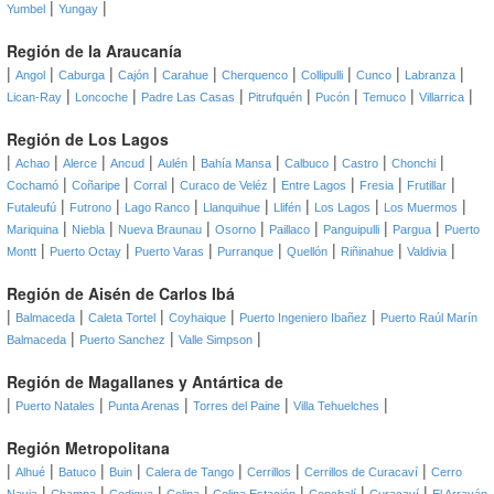
|
|
Yumbel
Yungay
Región de la Araucanía
|
|
|
|
|
|
|
|
|
Angol
Caburga
Cajón
Carahue
Cherquenco
Collipulli
Cunco
Labranza
|
|
|
|
|
|
|
Lican-Ray
Loncoche
Padre Las Casas
Pitrufquén
Pucón
Temuco
Villarrica
Región de Los Lagos
|
|
|
|
|
|
|
|
|
Achao
Alerce
Ancud
Aulén
Bahía Mansa
Calbuco
Castro
Chonchi
|
|
|
|
|
|
|
Cochamó
Coñaripe
Corral
Curaco de Veléz
Entre Lagos
Fresia
Frutillar
|
|
|
|
|
|
|
Futaleufú
Futrono
Lago Ranco
Llanquihue
Llifén
Los Lagos
Los Muermos
|
|
|
|
|
|
|
Mariquina
Niebla
Nueva Braunau
Osorno
Paillaco
Panguipulli
Pargua
Puerto
|
|
|
|
|
|
|
Montt
Puerto Octay
Puerto Varas
Purranque
Quellón
Riñinahue
Valdivia
Región de Aisén de Carlos Ibá
|
|
|
|
|
Balmaceda
Caleta Tortel
Coyhaique
Puerto Ingeniero Ibañez
Puerto Raúl Marín
|
|
|
Balmaceda
Puerto Sanchez
Valle Simpson
Región de Magallanes y Antártica de
|
|
|
|
|
Puerto Natales
Punta Arenas
Torres del Paine
Villa Tehuelches
Región Metropolitana
|
|
|
|
|
|
|
Alhué
Batuco
Buin
Calera de Tango
Cerrillos
Cerrillos de Curacaví
Cerro
|
|
|
|
|
|
|