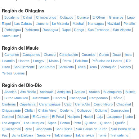
Región de Ohiggins
|
|
|
|
|
|
|
|
Bucalemu
Cahuil
Chimbarongo
Coltauco
Cunaco
El Olivar
Graneros
Lago
|
|
|
|
|
|
|
Rapel
Las Cabras
Litueche
Lo Miranda
Machalí
Nancagua
Navidad
Peralillo
|
|
|
|
|
|
|
|
Pichidegua
Pichilemu
Rancagua
Rapel
Rengo
San Fernando
San Vicente
|
Santa Cruz
Región del Maule
|
|
|
|
|
|
|
|
|
Camarico
Cauquenes
Chanco
Constitución
Curanipe
Curicó
Duao
Iloca
|
|
|
|
|
|
|
Licantén
Linares
Longaví
Molina
Parral
Pelluhue
Peñuelas de Linares
Río
|
|
|
|
|
|
|
|
Claro
San Clemente
San Rafael
Sarmiento
Talca
Teno
Vichuquén
Vilches
|
Yerbas Buenas
Región del Bio-Bio
|
|
|
|
|
|
|
|
Abanico
Alto Biobío
Antihuala
Antiquina
Antuco
Arauco
Buchupureo
Bulnes
|
|
|
|
|
|
|
Bureo Mamuleo
Bustamante
Cabrero
Cachapoal
Campanario
Cañete
|
|
|
|
|
|
|
Canteras
Capellanía
Carampangue
Cato
Cerro Alto
Cerro Negro
Chacayal
|
|
|
|
|
|
|
Chiguayante
Chillán
Chillán Viejo
Coelemu
Coihueco
Coliumo
Concepción
|
|
|
|
|
|
|
|
|
Coronel
Dichato
El Carmen
El Peral
Hualpén
Huepil
Laja
Laraquete
Lebu
|
|
|
|
|
|
|
|
Los Angeles
Los Lleuques
Ñipas
Penco
Pinto
Quidico
Quilaco
Quillón
|
|
|
|
|
Quinchamalí
Rere
Rinconada
San Carlos
San Carlos de Purén
San Pedro de la
|
|
|
|
|
|
|
Paz
Santa Bárbara
Santa Fe
Talcahuano
Talcamavida
Tomé
Trehualemu